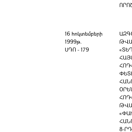
ՈՐՈ
16 հոկտեմբերի
ԱԶԳ
1999թ.
ԹՎԱ
ՍԴՈ - 179
«ՏԵ
ՀԱՅ
ՀՈԴ
ՓԵՏ
ՀԱՆ
ՕՐԵՆ
ՀՈԴՎ
ԹՎԱ
«ՓԱ
ՀԱՆ
8-Ր