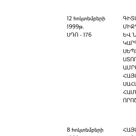
12 հոկտեմբերի
ԳԻՏ
1999թ.
ՄԻՋ
ՍԴՈ - 176
ԵՎ 
ԿԱՐ
ՍԵՊ
ՍՏՈ
ԱՄՐ
ՀԱՅ
ՍԱՀ
ՀԱՄ
ՈՐՈ
8 հոկտեմբերի
ՀԱՅ