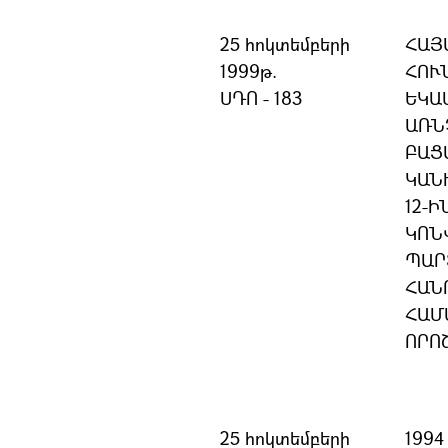
25 հոկտեմբերի
ՀԱՅ
1999թ.
ՀՈՒ
ՍԴՈ - 183
ԵԿԱ
ԱՌՆ
ԲԱՑ
ԿԱՆ
12-
ԿՈՆ
ՊԱՐ
ՀԱՆ
ՀԱՄ
ՈՐՈ
25 հոկտեմբերի
1994