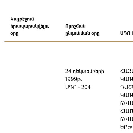
Կայքէջում
հրապարակվելու
Որոշման
օրը
ընդունման օրը
ՍԴՈ 
24 դեկտեմբերի
ՀԱՅ
1999թ.
ԿԱՌ
ՍԴՈ - 204
ԴԱՇ
ԿԱՌ
ԹՎԱ
ՀԱՄ
ԹՎԱ
ԵՐԵ