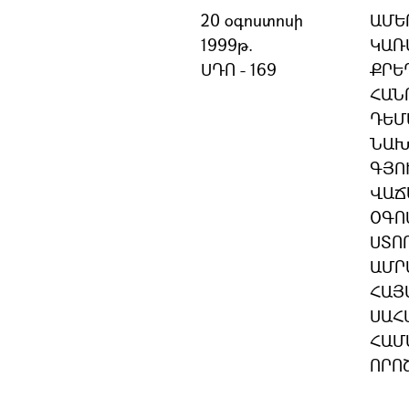
20 օգոստոսի
ԱՄԵ
1999թ.
ԿԱՌ
ՍԴՈ - 169
ՔՐԵ
ՀԱՆ
ԴԵՄ
ՆԱԽ
ԳՅՈ
ՎԱՃ
ՕԳՈ
ՍՏՈ
ԱՄՐ
ՀԱՅ
ՍԱՀ
ՀԱՄ
ՈՐՈ