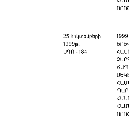
ՀԱՄ
ՈՐՈ
25 հոկտեմբերի
199
1999թ.
ԵՐԵ
ՍԴՈ - 184
ՀԱՆ
ԶԱՐ
ՃԱՊ
ՍԵԿ
ՀԱՄ
ՊԱՐ
ՀԱՆ
ՀԱՄ
ՈՐՈ