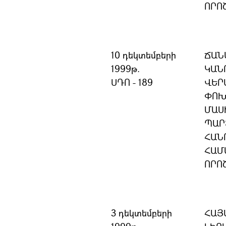
ՈՐՈ
10 դեկտեմբերի
ՃԱՆ
1999թ.
ԿԱՆ
ՍԴՈ - 189
ՎԵՐ
ՓՈԽ
ՄԱՍ
ՊԱՐ
ՀԱՆ
ՀԱՄ
ՈՐՈ
3 դեկտեմբերի
ՀԱՅ