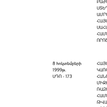
ԲԱԺ
ՍՏԵ
ԱՄՐ
ՀԱՅ
ՍԱՀ
ՀԱՄ
ՈՐՈ
8 հոկտեմբերի
ՀԱՅ
1999թ.
ԿԱՌ
ՍԴՈ - 173
ՀԱՆ
ՄԻՋ
ՌԱԶ
ՀԱՄ
ԹՎԱ