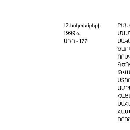
12 հոկտեմբերի
ԲԱՆ
1999թ.
ՄԱՍ
ՍԴՈ - 177
ՍԱԿ
ԾԱՌ
ՈՐԱ
ԳԾՈ
ԹՎԱ
ՍՏՈ
ԱՄՐ
ՀԱՅ
ՍԱՀ
ՀԱՄ
ՈՐՈ