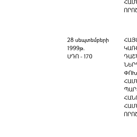
ՀԱՄ
ՈՐՈ
28 սեպտեմբերի
ՀԱՅ
1999թ.
ԿԱՌ
ՍԴՈ - 170
ԴԱՇ
ՆԵՐ
ՓՈԽ
ՀԱՄ
ՊԱՐ
ՀԱՆ
ՀԱՄ
ՈՐՈ