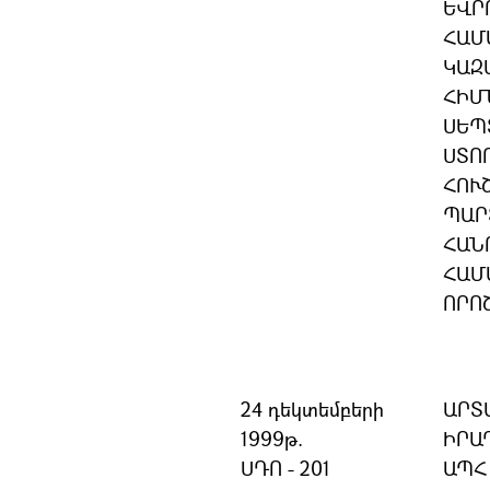
ԵՎՐ
ՀԱՄ
ԿԱԶ
ՀԻՄ
ՍԵՊ
ՍՏՈ
ՀՈՒ
ՊԱՐ
ՀԱՆ
ՀԱՄ
ՈՐՈ
24 դեկտեմբերի
ԱՐՏ
1999թ.
ԻՐԱ
ՍԴՈ - 201
ԱՊՀ