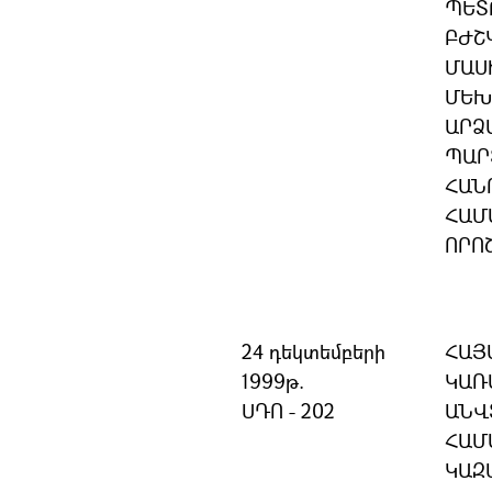
ՊԵՏ
ԲԺՇ
ՄԱՍ
ՄԵԽ
ԱՐՁ
ՊԱՐ
ՀԱՆ
ՀԱՄ
ՈՐՈ
24 դեկտեմբերի
ՀԱՅ
1999թ.
ԿԱՌ
ՍԴՈ - 202
ԱՆՎ
ՀԱՄ
ԿԱԶ