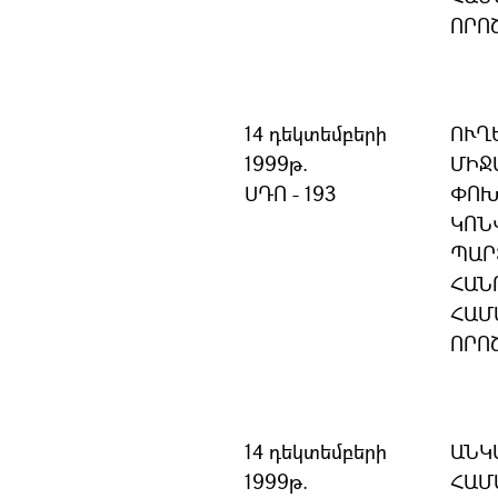
ՈՐՈ
14 դեկտեմբերի
ՈՒՂ
1999թ.
ՄԻՋ
ՍԴՈ - 193
ՓՈԽ
ԿՈՆ
ՊԱՐ
ՀԱՆ
ՀԱՄ
ՈՐՈ
14 դեկտեմբերի
ԱՆԿ
1999թ.
ՀԱՄ