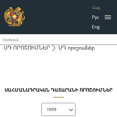
Հայ
Рус
Eng
ՍԴ ՈՐՈՇՈՒՄՆԵՐ
ՍԴ որոշումներ
ՍԱՀՄԱՆԱԴՐԱԿԱՆ ԴԱՏԱՐԱՆԻ ՈՐՈՇՈՒՄՆԵՐ
1999