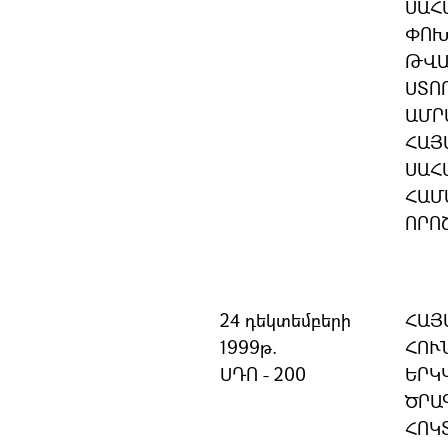
ՍԱՀ
ՓՈԽ
ԹՎԱ
ՍՏՈ
ԱՄՐ
ՀԱՅ
ՍԱՀ
ՀԱՄ
ՈՐՈ
24 դեկտեմբերի
ՀԱՅ
1999թ.
ՀՈՒ
ՍԴՈ - 200
ԵՐԿ
ԾՐԱ
ՀՈԿ