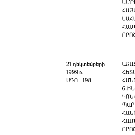
ԱՄՐ
ՀԱՅ
ՍԱՀ
ՀԱՄ
ՈՐՈ
21 դեկտեմբերի
ԱԶԱ
1999թ.
ՀԵՏ
ՍԴՈ - 198
ՀԱՆ
6-Ի
ԿՈՆ
ՊԱՐ
ՀԱՆ
ՀԱՄ
ՈՐՈ