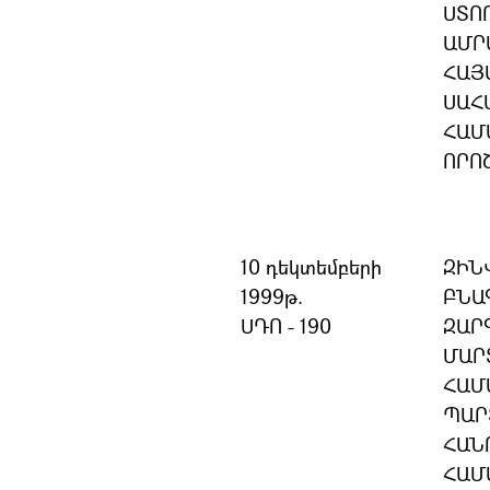
ՍՏՈ
ԱՄՐ
ՀԱՅ
ՍԱՀ
ՀԱՄ
ՈՐՈ
10 դեկտեմբերի
ԶԻՆ
1999թ.
ԲՆԱ
ՍԴՈ - 190
ԶԱՐ
ՄԱՐ
ՀԱՄ
ՊԱՐ
ՀԱՆ
ՀԱՄ