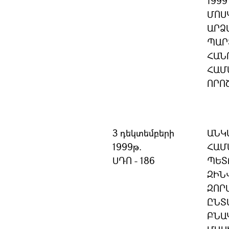
199
ՄՈՍ
ԱՐՁ
ՊԱՐ
ՀԱՆ
ՀԱՄ
ՈՐՈ
3 դեկտեմբերի
ԱՆԿ
1999թ.
ՀԱՄ
ՍԴՈ - 186
ՊԵՏ
ԶԻՆ
ԶՈՐ
ԸՆՏ
ԲՆԱ