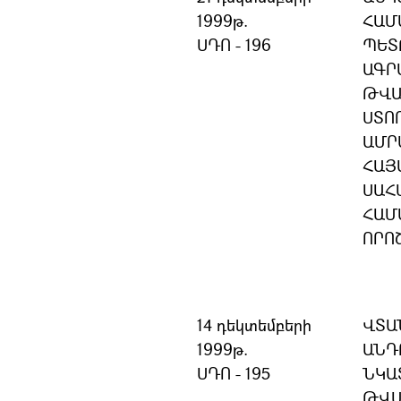
1999թ.
ՀԱՄ
ՍԴՈ - 196
ՊԵՏ
ԱԳՐ
ԹՎԱ
ՍՏՈ
ԱՄՐ
ՀԱՅ
ՍԱՀ
ՀԱՄ
ՈՐՈ
14 դեկտեմբերի
ՎՏԱ
1999թ.
ԱՆԴ
ՍԴՈ - 195
ՆԿԱ
ԹՎԱ