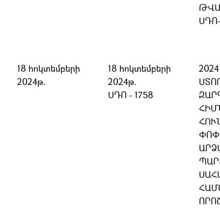
ԹՎԱ
ՍԴՈ
18 հոկտեմբերի
18 հոկտեմբերի
202
2024թ.
2024թ.
ՍՏՈ
ՍԴՈ - 1758
ԶԱՐ
ՀԻՄ
ՀՈՒ
ՓՈՓ
ԱՐՁ
ՊԱՐ
ՍԱՀ
ՀԱՄ
ՈՐՈ