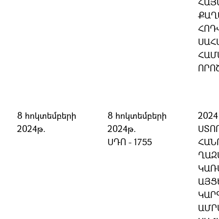
ՀԱՅ
ՔԱՂ
ՀՈԴՎ
ՍԱՀ
ՀԱՄ
ՈՐՈ
8 հոկտեմբերի
8 հոկտեմբերի
202
2024թ.
2024թ.
ՍՏՈ
ՍԴՈ - 1755
ՀԱՆ
ՂԱԶ
ԿԱՌ
ԱՅՑ
ԿԱՐ
ԱՄՐ