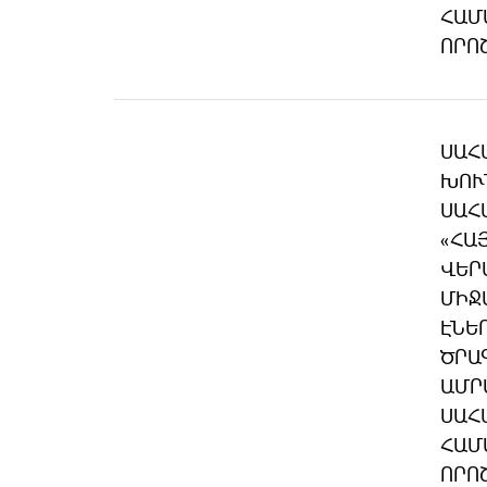
ՀԱՄ
ՈՐՈ
ՍԱՀ
ԽՈՒ
ՍԱՀ
«ՀԱ
ՎԵՐ
ՄԻՋ
ԷՆԵ
ԾՐԱ
ԱՄՐ
ՍԱՀ
ՀԱՄ
ՈՐՈ