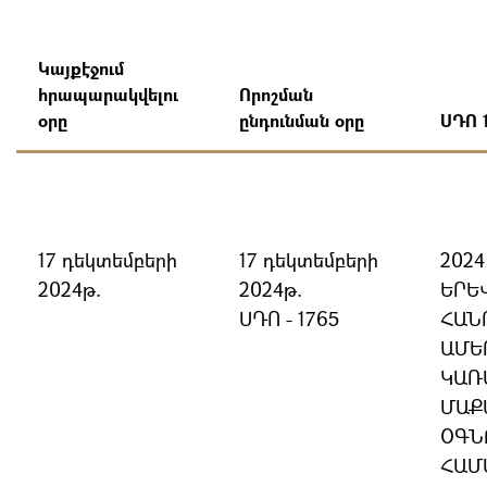
Կայքէջում
հրապարակվելու
Որոշման
օրը
ընդունման օրը
ՍԴՈ 
17 դեկտեմբերի
17 դեկտեմբերի
202
2024թ.
2024թ.
ԵՐԵ
ՍԴՈ - 1765
ՀԱՆ
ԱՄԵ
ԿԱՌ
ՄԱՔ
ՕԳՆ
ՀԱՄ