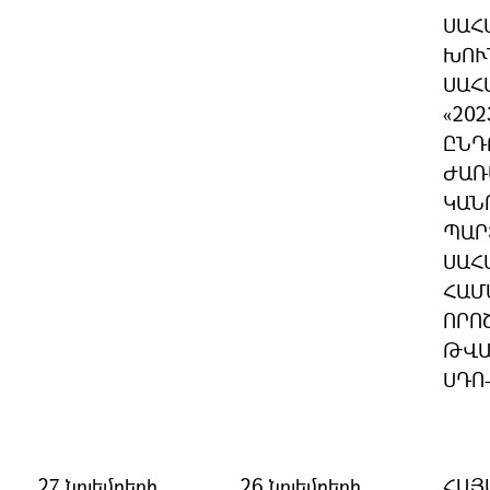
ՍԱՀ
ԽՈՒ
ՍԱՀ
«20
ԸՆԴ
ԺԱՌ
ԿԱՆ
ՊԱՐ
ՍԱՀ
ՀԱՄ
ՈՐՈ
ԹՎԱ
ՍԴՈ
27 նոյեմբերի
26 նոյեմբերի
ՀԱՅ