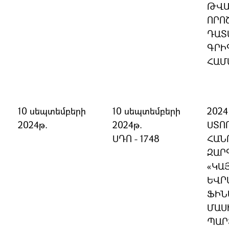
ԹՎԱ
ՈՐՈ
ԴԱՏ
ԳՐԻ
ՀԱՄ
10 սեպտեմբերի
10 սեպտեմբերի
202
2024թ.
2024թ.
ՍՏՈ
ՍԴՈ - 1748
ՀԱՆ
ԶԱՐ
«ԿԱ
ԵՎՐ
ՖԻՆ
ՄԱՍ
ՊԱՐ