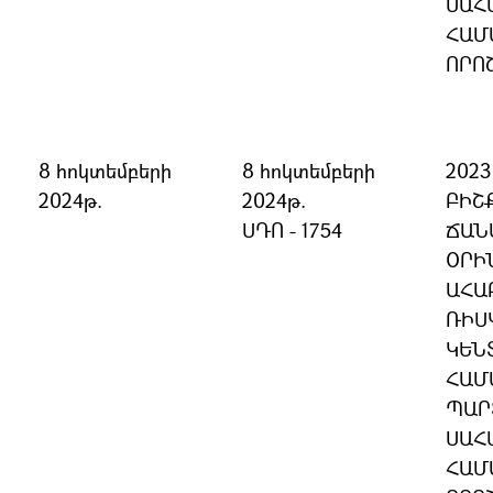
ՍԱՀ
ՀԱՄ
ՈՐՈ
8 հոկտեմբերի
8 հոկտեմբերի
202
2024թ.
2024թ.
ԲԻՇ
ՍԴՈ - 1754
ՃԱՆ
ՕՐԻ
ԱՀԱ
ՌԻՍ
ԿԵՆ
ՀԱՄ
ՊԱՐ
ՍԱՀ
ՀԱՄ