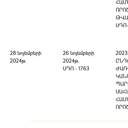
ՀԱՄ
ՈՐՈ
ԹՎԱ
ՍԴՈ
28 նոյեմբերի
26 նոյեմբերի
202
2024թ.
2024թ.
ԸՆԴ
ՍԴՈ - 1763
ԺԱՌ
ԿԱՆ
ՊԱՐ
ՍԱՀ
ՀԱՄ
ՈՐՈ