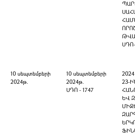
ՊԱՐ
ՍԱՀ
ՀԱՄ
ՈՐՈ
ԹՎԱ
ՍԴՈ
10 սեպտեմբերի
10 սեպտեմբերի
202
2024թ.
2024թ.
23-
ՍԴՈ - 1747
ՀԱՆ
ԵՎ 
ՄԻՋ
ԶԱՐ
ԵՐԿ
ՖԻՆ