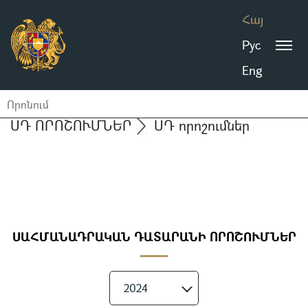
Հայ
Рус
Eng
ՍԴ ՈՐՈՇՈՒՄՆԵՐ
ՍԴ որոշումներ
ՍԱՀՄԱՆԱԴՐԱԿԱՆ ԴԱՏԱՐԱՆԻ ՈՐՈՇՈՒՄՆԵՐ
2024