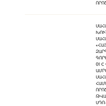
ՈՐՈ
ՍԱՀ
ԽՈՒ
ՍԱՀ
«ՀԱ
ԶԱՐ
ԳՈՐ
01 
ԱՄՐ
ՍԱՀ
ՀԱՄ
ՈՐՈ
ԹՎԱ
ՍԴՈ