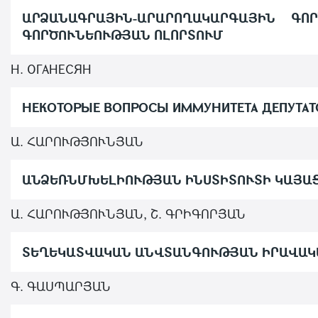
ԱՐՁԱՆԱԳՐԱՅԻՆ-ԱՐԱՐՈՂԱԿԱՐԳԱՅԻՆ Գ
ԳՈՐԾՈՒՆԵՈՒԹՅԱՆ ՈԼՈՐՏՈՒՄ
Н. ОГАНЕСЯН
НЕКОТОРЫЕ ВОПРОСЫ ИММУНИТЕТА ДЕПУТАТ
Ա. ՀԱՐՈՒԹՅՈՒՆՅԱՆ
ԱՆՁԵՌՆՄԽԵԼԻՈՒԹՅԱՆ ԻՆՍՏԻՏՈՒՏԻ ԿԱՅԱ
Ա. ՀԱՐՈՒԹՅՈՒՆՅԱՆ, Շ. ԳՐԻԳՈՐՅԱՆ
ՏԵՂԵԿԱՏՎԱԿԱՆ ԱՆՎՏԱՆԳՈՒԹՅԱՆ ԻՐԱՎԱԿ
Գ. ԳԱՍՊԱՐՅԱՆ