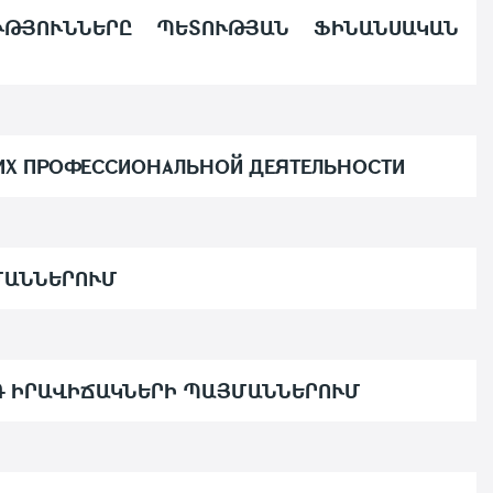
ՒԹՅՈՒՆՆԵՐԸ ՊԵՏՈՒԹՅԱՆ ՖԻՆԱՆՍԱԿԱՆ
 ИХ ПРОФЕССИОНАЛЬНОЙ ДЕЯТЕЛЬНОСТИ
ՄԱՆՆԵՐՈՒՄ
Գ ԻՐԱՎԻՃԱԿՆԵՐԻ ՊԱՅՄԱՆՆԵՐՈՒՄ