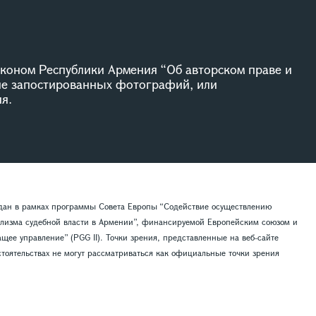
коном Республики Армения “Об авторском праве и
ие запостированных фотографий, или
я.
здан в рамках программы Совета Европы “Содействие осуществлению
лизма судебной власти в Армении”, финансируемой Европейским союзом и
ее управление” (PGG II). Точки зрения, представленные на веб-сайте
тоятельствах не могут рассматриваться как официальные точки зрения