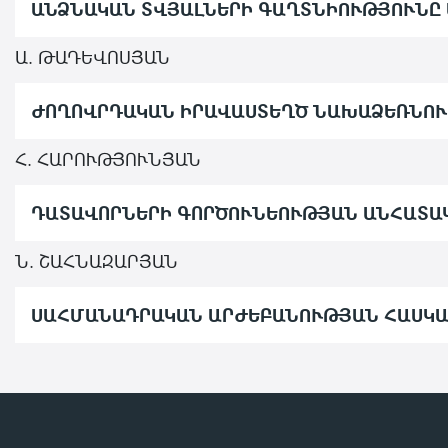
ԱՆՁՆԱԿԱՆ ՏՎՅԱԼՆԵՐԻ ԳԱՂՏՆԻՈՒԹՅՈՒՆԸ
Ա. ԹԱԴԵՎՈՍՅԱՆ
ԺՈՂՈՎՐԴԱԿԱՆ ԻՐԱՎԱՍՏԵՂԾ ՆԱԽԱՁԵՌՆՈՒ
Հ. ՀԱՐՈՒԹՅՈՒՆՅԱՆ
ԴԱՏԱՎՈՐՆԵՐԻ ԳՈՐԾՈՒՆԵՈՒԹՅԱՆ ԱՆՀԱՏԱ
Ն. ՇԱՀՆԱԶԱՐՅԱՆ
ՍԱՀՄԱՆԱԴՐԱԿԱՆ ԱՐԺԵԲԱՆՈՒԹՅԱՆ ՀԱՍԿ