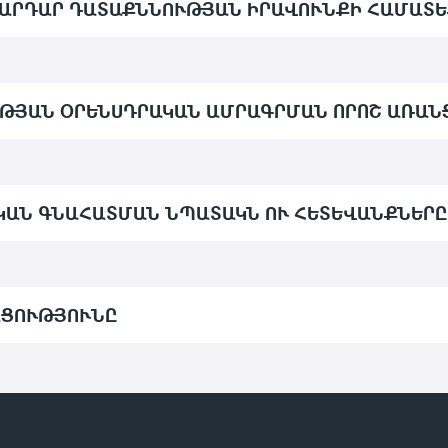
 ԱՐԴԱՐ ԴԱՏԱՔՆՆՈՒԹՅԱՆ ԻՐԱՎՈՒՆՔԻ ՀԱՄԱՏ
ԹՅԱՆ ՕՐԵՆՍԴՐԱԿԱՆ ԱՄՐԱԳՐՄԱՆ ՈՐՈՇ ԱՌԱ
ԿԱՆ ԳՆԱՀԱՏՄԱՆ ՆՊԱՏԱԿՆ ՈՒ ՀԵՏԵՎԱՆՔՆԵՐԸ
ԱՑՈՒԹՅՈՒՆԸ