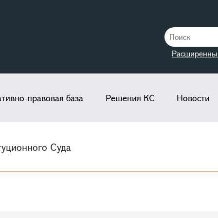
Расширенны
тивно-правовая база
Решения КС
Новости
туционного Суда