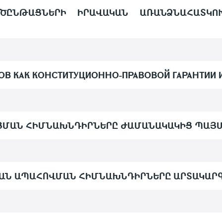
ՈՐԾԸՆԹԱՑՆԵՐԻ ԻՐԱՎԱԿԱՆ ԱՌԱՆՁՆԱՀԱՏԿՈ
ОВ КАК КОНСТИТУЦИОННО-ПРАВОВОЙ ГАРАНТИИ
ՑՄԱՆ ՀԻՄՆԱԽՆԴԻՐՆԵՐԸ ԺԱՄԱՆԱԿԱԿԻՑ ՊԱՅ
ԱՆ ԱՊԱՀՈՎՄԱՆ ՀԻՄՆԱԽՆԴԻՐՆԵՐԸ ԱՐՏԱԿԱՐ