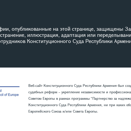
ии, опубликованные на этой странице, защищены За
остранение, иллюстрация, адаптация или переделыван
сотрудников Конституционного Суда Республики Армени
Веб-сайт Конституционного Суда Республики Армения был со
судебных реформ – укрепление независимости и профессиона
Советом Европы в рамках программы “Партнерство за надлежащ
Конституционного Суда Республики Армения, ни при каких обс
Европейского Союза и/или Совета Европы.