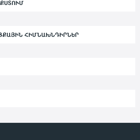
ԵՔՍՏՈՒՄ
ՆՑՔԱՅԻՆ ՀԻՄՆԱԽՆԴԻՐՆԵՐ