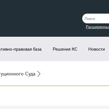
Расширенны
тивно-правовая база
Решения КС
Новости
туционного Суда