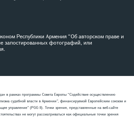
коном Республики Армения “Об авторском праве и
ие запостированных фотографий, или
я.
здан в рамках программы Совета Европы “Содействие осуществлению
лизма судебной власти в Армении”, финансируемой Европейским союзом и
ее управление” (PGG II). Точки зрения, представленные на веб-сайте
тоятельствах не могут рассматриваться как официальные точки зрения