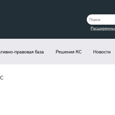
Расширенны
тивно-правовая база
Решения КС
Новости
КС