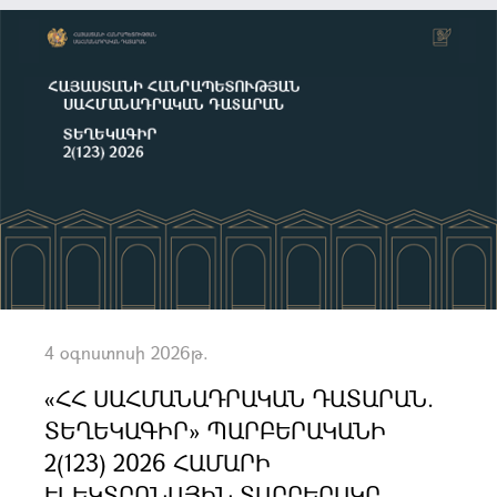
4 օգոստոսի 2026թ.
«ՀՀ ՍԱՀՄԱՆԱԴՐԱԿԱՆ ԴԱՏԱՐԱՆ.
ՏԵՂԵԿԱԳԻՐ» ՊԱՐԲԵՐԱԿԱՆԻ
2(123) 2026 ՀԱՄԱՐԻ
ԷԼԵԿՏՐՈՆԱՅԻՆ ՏԱՐԲԵՐԱԿԸ