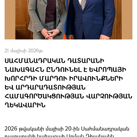
21 մայիսի 2026թ.
ՍԱՀՄԱՆԱԴՐԱԿԱՆ ԴԱՏԱՐԱՆԻ
ՆԱԽԱԳԱՀՆ ԸՆԴՈՒՆԵԼ Է ԵՎՐՈՊԱՅԻ
ԽՈՐՀՐԴԻ ՄԱՐԴՈՒ ԻՐԱՎՈՒՆՔՆԵՐԻ
ԵՎ ԱՐԴԱՐԱԴԱՏՈՒԹՅԱՆ
ՀԱՄԱԳՈՐԾԱԿՑՈՒԹՅԱՆ ՎԱՐՉՈՒԹՅԱՆ
ՂԵԿԱՎԱՐԻՆ
2026 թվականի մայիսի 20-ին Սահմանադրական
դատարանի նախագահ Արման Դիլանյանն