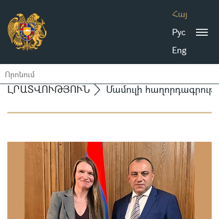
Հայ
Рус
Eng
ԼՐԱՏՎՈՒԹՅՈՒՆ
Մամուլի հաղորդագրությ