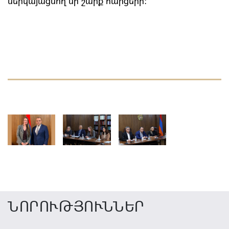
ներկայացնող մի շարք հարցերի։
ՆՈՐՈՒԹՅՈՒՆՆԵՐ