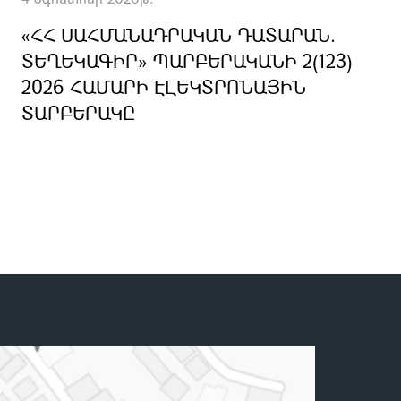
«ՀՀ ՍԱՀՄԱՆԱԴՐԱԿԱՆ ԴԱՏԱՐԱՆ.
ՏԵՂԵԿԱԳԻՐ» ՊԱՐԲԵՐԱԿԱՆԻ 2(123)
2026 ՀԱՄԱՐԻ ԷԼԵԿՏՐՈՆԱՅԻՆ
ՏԱՐԲԵՐԱԿԸ