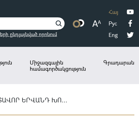
Հայ
Рус
երի ընդլայնված որոնում
Eng
յուն
Միջազգային
Գրադարան
համագործակցություն
ԱՎՈՐ ԵՐՎԱՆԴ ԽՈ...