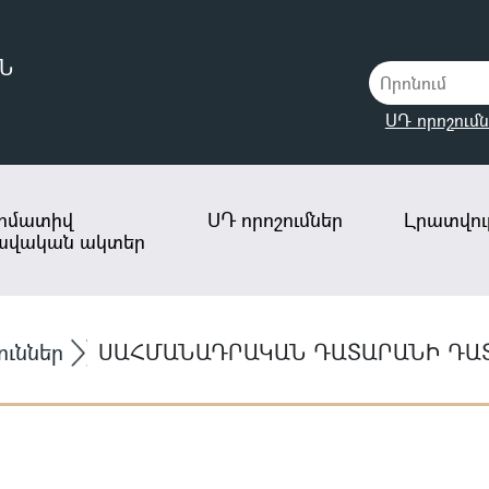
Ն
ՍԴ որոշումն
րմատիվ
ՍԴ որոշումներ
Լրատվութ
ավական ակտեր
ուններ
ՍԱՀՄԱՆԱԴՐԱԿԱՆ ԴԱՏԱՐԱՆԻ ԴԱՏ