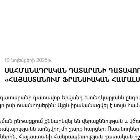
19 նոյեմբերի 2025թ.
ՍԱՀՄԱՆԱԴՐԱԿԱՆ ԴԱՏԱՐԱՆԻ ԴԱՏԱՎՈՐ
«ՀԱՅԱՍՏԱՆՈՒՄ ՖՐԱՆՍԻԱԿԱՆ ՀԱՄԱԼՍ
ն դատարանի դատավոր Երվանդ Խունդկարյանն ընդո
ուրսի ուսանողներին։ Այցն իրականացվել է նույն 
ան ընթացքում քննարկվել են վերաքննության և վ
թակայությանն առնչվող մի շարք հարցեր։ Ուսանողն
ներին, Հայաստանի Հանրապետության դատական իշխ