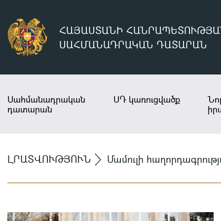
ՀԱՅԱՍՏԱՆԻ ՀԱՆՐԱՊԵՏՈՒԹՅԱ
ՍԱՀՄԱՆԱԴՐԱԿԱՆ ԴԱՏԱՐԱՆ
Սահմանադրական
ՍԴ կառուցվածք
Նո
դատարան
իր
ԼՐԱՏՎՈՒԹՅՈՒՆ
Մամուլի հաղորդագրությ