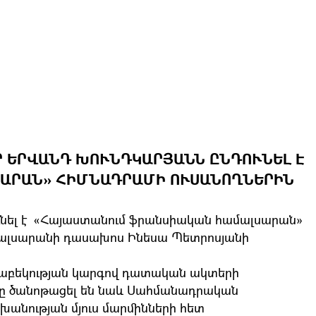
 ԵՐՎԱՆԴ ԽՈՒՆԴԿԱՐՅԱՆՆ ԸՆԴՈՒՆԵԼ Է
ԱՐԱՆ» ՀԻՄՆԱԴՐԱՄԻ ՈՒՍԱՆՈՂՆԵՐԻՆ
ւնել է «Հայաստանում ֆրանսիական համալսարան»
համալսարանի դասախոս Ինեսա Պետրոսյանի
ճռաբեկության կարգով դատական ակտերի
երը ծանոթացել են նաև Սահմանադրական
անության մյուս մարմինների հետ