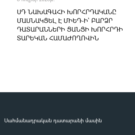
ՍԴ ՆԱԽԱԳԱՀԻ ԽՈՐՀՐԴԱԿԱՆԸ
ՄԱՍՆԱԿՑԵԼ Է ՄԻԵԴ-Ի` ԲԱՐՁՐ
ԴԱՏԱՐԱՆՆԵՐԻ ՑԱՆՑԻ ԽՈՐՀՐԴԻ
ՏԱՐԵԿԱՆ ՀԱՄԱԺՈՂՈՎԻՆ
Սահմանադրական դատարանի մասին