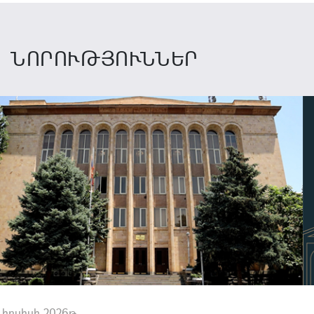
ՆՈՐՈՒԹՅՈՒՆՆԵՐ
 հուլիսի 2026թ.