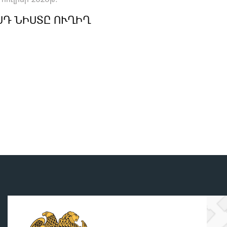
ՍԴ ՆԻՍՏԸ ՈՒՂԻՂ