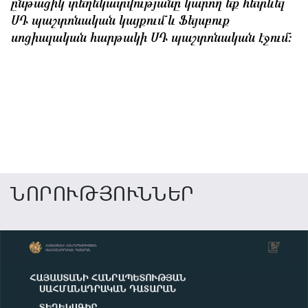
ընթացիկ տեղեկատվությանը կարող եք հետևել
ՍԴ պաշտոնական կայքում և Ֆեյսբուք
սոցիալական հարթակի ՍԴ պաշտոնական էջում:
ՆՈՐՈՒԹՅՈՒՆՆԵՐ