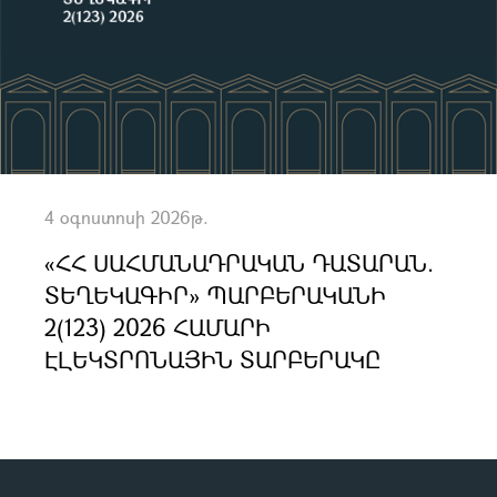
4 օգոստոսի 2026թ.
«ՀՀ ՍԱՀՄԱՆԱԴՐԱԿԱՆ ԴԱՏԱՐԱՆ.
ՏԵՂԵԿԱԳԻՐ» ՊԱՐԲԵՐԱԿԱՆԻ
2(123) 2026 ՀԱՄԱՐԻ
ԷԼԵԿՏՐՈՆԱՅԻՆ ՏԱՐԲԵՐԱԿԸ