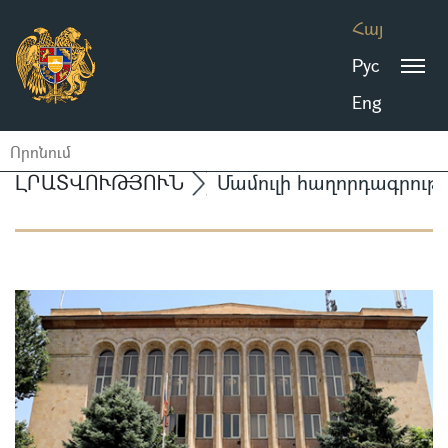
Հայ
Рус
Eng
ԼՐԱՏՎՈՒԹՅՈՒՆ
Մամուլի հաղորդագրությ