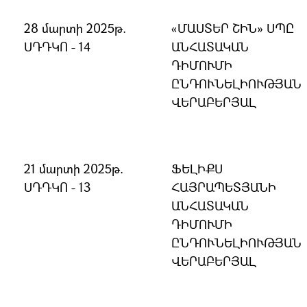
28 մարտի 2025թ.
«ՄԱՍՏԵՐ ՇԻՆ» ՍՊԸ
ՍԴԴԿՈ - 14
ԱՆՀԱՏԱԿԱՆ
ԴԻՄՈՒՄԻ
ԸՆԴՈՒՆԵԼԻՈՒԹՅԱՆ
ՎԵՐԱԲԵՐՅԱԼ
21 մարտի 2025թ.
ՖԵԼԻՔՍ
ՍԴԴԿՈ - 13
ՀԱՅՐԱՊԵՏՅԱՆԻ
ԱՆՀԱՏԱԿԱՆ
ԴԻՄՈՒՄԻ
ԸՆԴՈՒՆԵԼԻՈՒԹՅԱՆ
ՎԵՐԱԲԵՐՅԱԼ