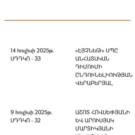
14 հուլիսի 2025թ.
ԷՅՉՆԵԹ ՍՊԸ
ՍԴԴԿՈ - 33
ԱՆՀԱՏԱԿԱՆ
ԴԻՄՈՒՄԻ
ԸՆԴՈՒՆԵԼԻՈՒԹՅԱՆ
ՎԵՐԱԲԵՐՅԱԼ
9 հուլիսի 2025թ.
ԱՇՈՏ ՀՈՎՍԵՓՅԱՆԻ
ՍԴԴԿՈ - 32
ԵՎ ԱՐՈՒՍՅԱԿ
ՄԱՐՏԻԿՅԱՆԻ