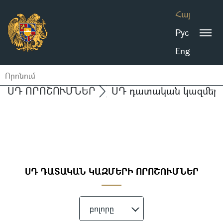
Հայ
Рус
Eng
ՍԴ ՈՐՈՇՈՒՄՆԵՐ
ՍԴ դատական կազմերի 
ՍԴ ԴԱՏԱԿԱՆ ԿԱԶՄԵՐԻ ՈՐՈՇՈՒՄՆԵՐ
բոլորը