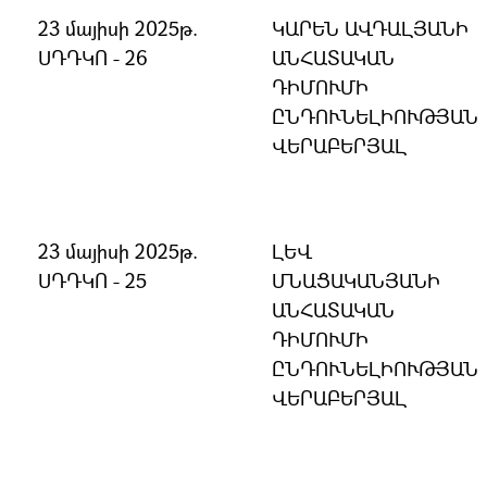
23 մայիսի 2025թ.
ԿԱՐԵՆ ԱՎԴԱԼՅԱՆԻ
ՍԴԴԿՈ - 26
ԱՆՀԱՏԱԿԱՆ
ԴԻՄՈՒՄԻ
ԸՆԴՈՒՆԵԼԻՈՒԹՅԱՆ
ՎԵՐԱԲԵՐՅԱԼ
23 մայիսի 2025թ.
ԼԵՎ
ՍԴԴԿՈ - 25
ՄՆԱՑԱԿԱՆՅԱՆԻ
ԱՆՀԱՏԱԿԱՆ
ԴԻՄՈՒՄԻ
ԸՆԴՈՒՆԵԼԻՈՒԹՅԱՆ
ՎԵՐԱԲԵՐՅԱԼ