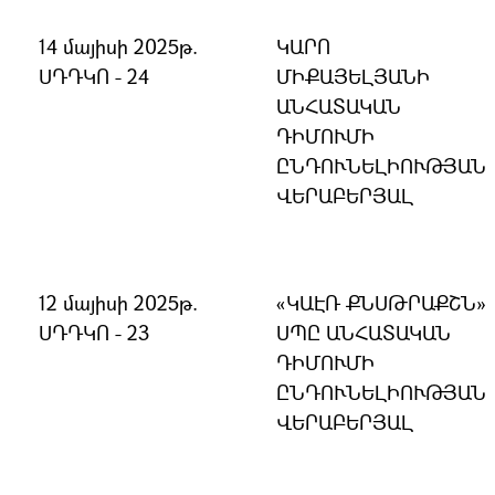
14 մայիսի 2025թ.
ԿԱՐՈ
ՍԴԴԿՈ - 24
ՄԻՔԱՅԵԼՅԱՆԻ
ԱՆՀԱՏԱԿԱՆ
ԴԻՄՈՒՄԻ
ԸՆԴՈՒՆԵԼԻՈՒԹՅԱՆ
ՎԵՐԱԲԵՐՅԱԼ
12 մայիսի 2025թ.
ԿԱԷՌ ՔՆՍԹՐԱՔՇՆ
ՍԴԴԿՈ - 23
ՍՊԸ ԱՆՀԱՏԱԿԱՆ
ԴԻՄՈՒՄԻ
ԸՆԴՈՒՆԵԼԻՈՒԹՅԱՆ
ՎԵՐԱԲԵՐՅԱԼ