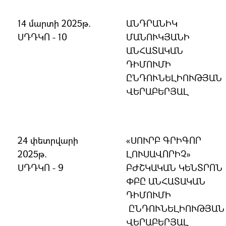
14 մարտի 2025թ.
ԱՆԴՐԱՆԻԿ
ՍԴԴԿՈ - 10
ՄԱՆՈՒԿՅԱՆԻ
ԱՆՀԱՏԱԿԱՆ
ԴԻՄՈՒՄԻ
ԸՆԴՈՒՆԵԼԻՈՒԹՅԱՆ
ՎԵՐԱԲԵՐՅԱԼ
24 փետրվարի
«ՍՈՒՐԲ ԳՐԻԳՈՐ
2025թ.
ԼՈՒՍԱՎՈՐԻՉ»
ՍԴԴԿՈ - 9
ԲԺՇԿԱԿԱՆ ԿԵՆՏՐՈՆ
ՓԲԸ ԱՆՀԱՏԱԿԱՆ
ԴԻՄՈՒՄԻ
ԸՆԴՈՒՆԵԼԻՈՒԹՅԱՆ
ՎԵՐԱԲԵՐՅԱԼ