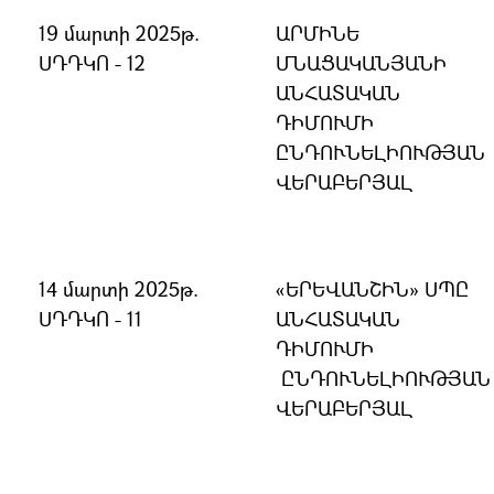
19 մարտի 2025թ.
ԱՐՄԻՆԵ
ՍԴԴԿՈ - 12
ՄՆԱՑԱԿԱՆՅԱՆԻ
ԱՆՀԱՏԱԿԱՆ
ԴԻՄՈՒՄԻ
ԸՆԴՈՒՆԵԼԻՈՒԹՅԱՆ
ՎԵՐԱԲԵՐՅԱԼ
14 մարտի 2025թ.
«ԵՐԵՎԱՆՇԻՆ» ՍՊԸ
ՍԴԴԿՈ - 11
ԱՆՀԱՏԱԿԱՆ
ԴԻՄՈՒՄԻ
ԸՆԴՈՒՆԵԼԻՈՒԹՅԱՆ
ՎԵՐԱԲԵՐՅԱԼ