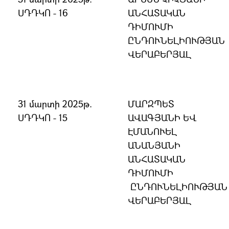
ՍԴԴԿՈ - 16
ԱՆՀԱՏԱԿԱՆ
ԴԻՄՈՒՄԻ
ԸՆԴՈՒՆԵԼԻՈՒԹՅԱՆ
ՎԵՐԱԲԵՐՅԱԼ
31 մարտի 2025թ.
ՄԱՐԶՊԵՏ
ՍԴԴԿՈ - 15
ԱՎԱԳՅԱՆԻ ԵՎ
ԷՄԱՆՈՒԵԼ
ԱՆԱՆՅԱՆԻ
ԱՆՀԱՏԱԿԱՆ
ԴԻՄՈՒՄԻ
ԸՆԴՈՒՆԵԼԻՈՒԹՅԱՆ
ՎԵՐԱԲԵՐՅԱԼ