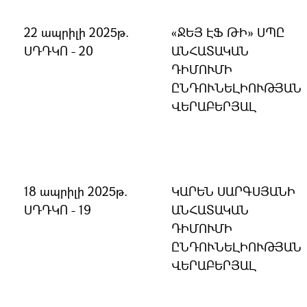
22 ապրիլի 2025թ.
«ՋԵՅ ԷՖ ԹԻ» ՍՊԸ
ՍԴԴԿՈ - 20
ԱՆՀԱՏԱԿԱՆ
ԴԻՄՈՒՄԻ
ԸՆԴՈՒՆԵԼԻՈՒԹՅԱՆ
ՎԵՐԱԲԵՐՅԱԼ
18 ապրիլի 2025թ.
ԿԱՐԵՆ ՍԱՐԳՍՅԱՆԻ
ՍԴԴԿՈ - 19
ԱՆՀԱՏԱԿԱՆ
ԴԻՄՈՒՄԻ
ԸՆԴՈՒՆԵԼԻՈՒԹՅԱՆ
ՎԵՐԱԲԵՐՅԱԼ