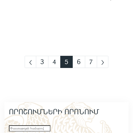
3
4
5
6
7
ՈՐՈՇՈՒՄՆԵՐԻ ՈՐՈՆՈՒՄ