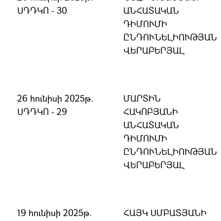
ՍԴԴԿՈ - 30
ԱՆՀԱՏԱԿԱՆ
ԴԻՄՈՒՄԻ
ԸՆԴՈՒՆԵԼԻՈՒԹՅԱՆ
ՎԵՐԱԲԵՐՅԱԼ
26 հունիսի 2025թ.
ՄԱՐՏԻՆ
ՍԴԴԿՈ - 29
ՀԱԿՈԲՅԱՆԻ
ԱՆՀԱՏԱԿԱՆ
ԴԻՄՈՒՄԻ
ԸՆԴՈՒՆԵԼԻՈՒԹՅԱՆ
ՎԵՐԱԲԵՐՅԱԼ
19 հունիսի 2025թ.
ՀԱՅԿ ՍՄԲԱՏՅԱՆԻ