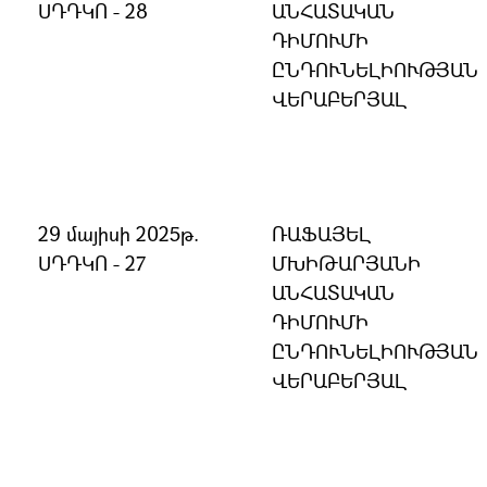
ՍԴԴԿՈ - 28
ԱՆՀԱՏԱԿԱՆ
ԴԻՄՈՒՄԻ
ԸՆԴՈՒՆԵԼԻՈՒԹՅԱՆ
ՎԵՐԱԲԵՐՅԱԼ
29 մայիսի 2025թ.
ՌԱՖԱՅԵԼ
ՍԴԴԿՈ - 27
ՄԽԻԹԱՐՅԱՆԻ
ԱՆՀԱՏԱԿԱՆ
ԴԻՄՈՒՄԻ
ԸՆԴՈՒՆԵԼԻՈՒԹՅԱՆ
ՎԵՐԱԲԵՐՅԱԼ