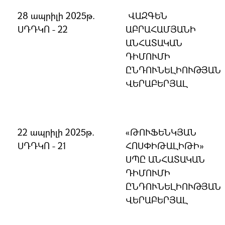
28 ապրիլի 2025թ.
ՎԱԶԳԵՆ
ՍԴԴԿՈ - 22
ԱԲՐԱՀԱՄՅԱՆԻ
ԱՆՀԱՏԱԿԱՆ
ԴԻՄՈՒՄԻ
ԸՆԴՈՒՆԵԼԻՈՒԹՅԱՆ
ՎԵՐԱԲԵՐՅԱԼ
22 ապրիլի 2025թ.
«ԹՈՒՖԵՆԿՅԱՆ
ՍԴԴԿՈ - 21
ՀՈՍՓԻԹԱԼԻԹԻ»
ՍՊԸ ԱՆՀԱՏԱԿԱՆ
ԴԻՄՈՒՄԻ
ԸՆԴՈՒՆԵԼԻՈՒԹՅԱՆ
ՎԵՐԱԲԵՐՅԱԼ