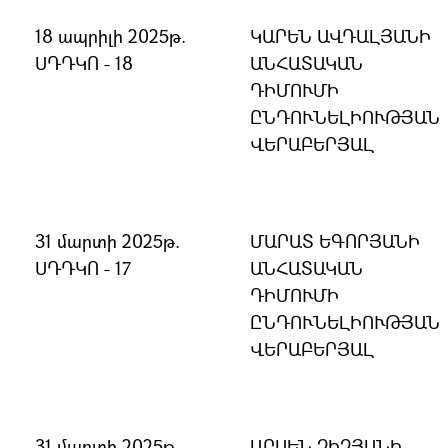
18 ապրիլի 2025թ.
ԿԱՐԵՆ ԱՎԴԱԼՅԱՆԻ
ՍԴԴԿՈ - 18
ԱՆՀԱՏԱԿԱՆ
ԴԻՄՈՒՄԻ
ԸՆԴՈՒՆԵԼԻՈՒԹՅԱՆ
ՎԵՐԱԲԵՐՅԱԼ
31 մարտի 2025թ.
ՄԱՐԱՏ ԵԳՈՐՅԱՆԻ
ՍԴԴԿՈ - 17
ԱՆՀԱՏԱԿԱՆ
ԴԻՄՈՒՄԻ
ԸՆԴՈՒՆԵԼԻՈՒԹՅԱՆ
ՎԵՐԱԲԵՐՅԱԼ
31 մարտի 2025թ.
ԱՐՍԵՆ ՉԻՉՅԱՆԻ