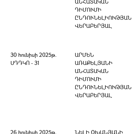
ԱՆՀԱՏԱԿԱՆ
ԴԻՄՈՒՄԻ
ԸՆԴՈՒՆԵԼԻՈՒԹՅԱՆ
ՎԵՐԱԲԵՐՅԱԼ
30 հունիսի 2025թ.
ԱՐՄԵՆ
ՍԴԴԿՈ - 31
ԱՌԱՔԵԼՅԱՆԻ
ԱՆՀԱՏԱԿԱՆ
ԴԻՄՈՒՄԻ
ԸՆԴՈՒՆԵԼԻՈՒԹՅԱՆ
ՎԵՐԱԲԵՐՅԱԼ
26 հունիսի 2025թ.
ՆԵԼԻ ՕԽԱՆՅԱՆԻ