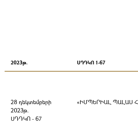
2023թ.
ՍԴԴԿՈ 1-67
28 դեկտեմբերի
«ԻՄՊԵՐԻԱԼ ՊԱԼԱՍ 
2023թ.
ՍԴԴԿՈ - 67