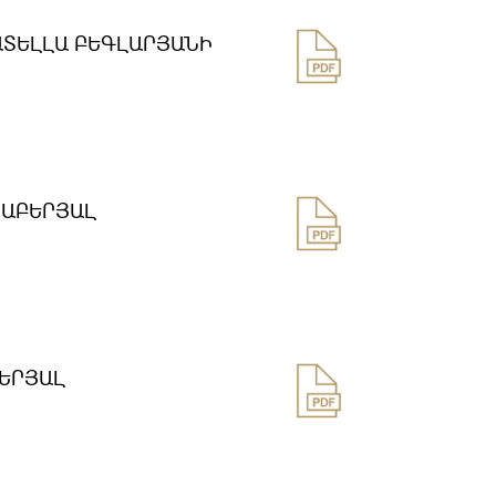
ԱՏԵԼԼԱ ԲԵԳԼԱՐՅԱՆԻ
ՐԱԲԵՐՅԱԼ
ԵՐՅԱԼ