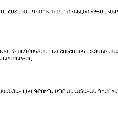
 ԱՆՀԱՏԱԿԱՆ ԴԻՄՈՒՄԻ ԸՆԴՈՒՆԵԼԻՈՒԹՅԱՆ ՎԵ
 ԴԱՎԻԹ ՍԵԴՐԱԿՅԱՆԻ ԵՎ ՇՈՒՇԱՆԻԿ ԱՖՅԱՆԻ ԱՆ
ՎԵՐԱԲԵՐՅԱԼ
ԱՍԵՆՅԱԿ ԼԵՎ ԳՐՈՒՊ» ՍՊԸ ԱՆՀԱՏԱԿԱՆ ԴԻՄՈՒ