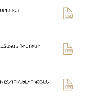
ՐԱԲԵՐՅԱԼ
ՀԱՏԱԿԱՆ ԴԻՄՈՒՄԻ
ՄԻ ԸՆԴՈՒՆԵԼԻՈՒԹՅԱՆ