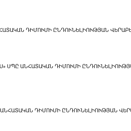
ԱՆՀԱՏԱԿԱՆ ԴԻՄՈՒՄԻ ԸՆԴՈՒՆԵԼԻՈՒԹՅԱՆ ՎԵՐԱԲ
Ս» ՍՊԸ ԱՆՀԱՏԱԿԱՆ ԴԻՄՈՒՄԻ ԸՆԴՈՒՆԵԼԻՈՒԹՅ
 ԱՆՀԱՏԱԿԱՆ ԴԻՄՈՒՄԻ ԸՆԴՈՒՆԵԼԻՈՒԹՅԱՆ ՎԵՐ