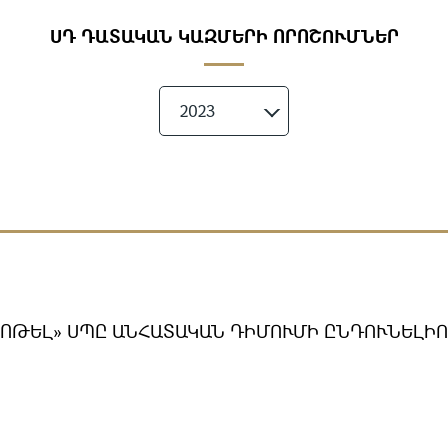
ՍԴ ԴԱՏԱԿԱՆ ԿԱԶՄԵՐԻ ՈՐՈՇՈՒՄՆԵՐ
2023
ՀՈԹԵԼ» ՍՊԸ ԱՆՀԱՏԱԿԱՆ ԴԻՄՈՒՄԻ ԸՆԴՈՒՆԵԼԻ