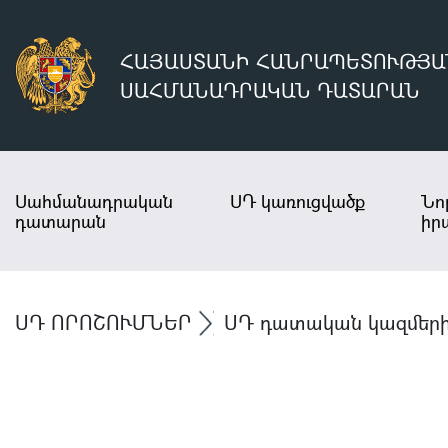
ՀԱՅԱՍՏԱՆԻ ՀԱՆՐԱՊԵՏՈՒԹՅԱ
ՍԱՀՄԱՆԱԴՐԱԿԱՆ ԴԱՏԱՐԱՆ
Սահմանադրական
ՍԴ կառուցվածք
Նո
դատարան
իր
ՍԴ ՈՐՈՇՈՒՄՆԵՐ
ՍԴ դատական կազմերի 