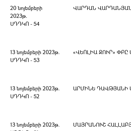
20 նոյեմբերի
ՎԱՐԴԱՆ ՎԱՐԴԱՆՅԱՆ
2023թ.
ՍԴԴԿՈ - 54
13 նոյեմբերի 2023թ.
«ՎԵՈԼԻԱ ՋՈՒՐ» ՓԲ
ՍԴԴԿՈ - 53
13 նոյեմբերի 2023թ.
ԱՐՄԻՆԵ ԴԱՎԹՅԱՆԻ 
ՍԴԴԿՈ - 52
13 նոյեմբերի 2023թ.
ՄԱՅՐԱՆՈՒՇ ՀԱԼԼԱԲ