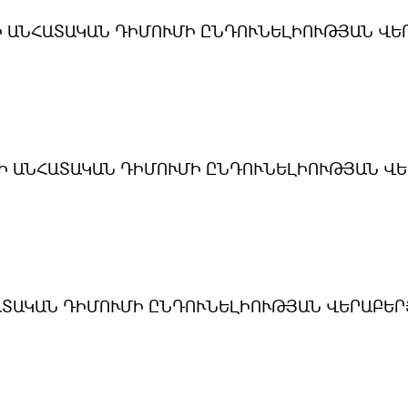
 ԱՆՀԱՏԱԿԱՆ ԴԻՄՈՒՄԻ ԸՆԴՈՒՆԵԼԻՈՒԹՅԱՆ ՎԵ
-Ի ԱՆՀԱՏԱԿԱՆ ԴԻՄՈՒՄԻ ԸՆԴՈՒՆԵԼԻՈՒԹՅԱՆ Վ
ԱՏԱԿԱՆ ԴԻՄՈՒՄԻ ԸՆԴՈՒՆԵԼԻՈՒԹՅԱՆ ՎԵՐԱԲԵՐ