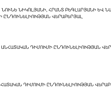
 ՆՈՒՆԵ ՆԻԿՈԼՅԱՆԻ, ՀՐԱՆՏ ԲԵԳԼԱՐՅԱՆԻ ԵՎ Ն
Ի ԸՆԴՈՒՆԵԼԻՈՒԹՅԱՆ ՎԵՐԱԲԵՐՅԱԼ
 ԱՆՀԱՏԱԿԱՆ ԴԻՄՈՒՄԻ ԸՆԴՈՒՆԵԼԻՈՒԹՅԱՆ ՎԵ
ՆՀԱՏԱԿԱՆ ԴԻՄՈՒՄԻ ԸՆԴՈՒՆԵԼԻՈՒԹՅԱՆ ՎԵՐԱԲ