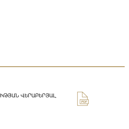
ՈՒԹՅԱՆ ՎԵՐԱԲԵՐՅԱԼ