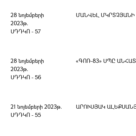
28 նոյեմբերի
ՄԱՆՎԵԼ ՄԿՐՏՉՅԱՆԻ
2023թ.
ՍԴԴԿՈ - 57
28 նոյեմբերի
«ԳՈՌ-83» ՍՊԸ ԱՆՀ
2023թ.
ՍԴԴԿՈ - 56
21 նոյեմբերի 2023թ.
ԱՐՈՒՍՅԱԿ ԱԼԵՔՍԱՆ
ՍԴԴԿՈ - 55