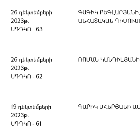
26 դեկտեմբերի
ԳԱԳԻԿ ԲԵԳԼԱՐՅԱՆԻ,
2023թ.
ԱՆՀԱՏԱԿԱՆ ԴԻՄՈՒՄ
ՍԴԴԿՈ - 63
26 դեկտեմբերի
ՌՈՄԱՆ ԿԱՆԴԻԼՅԱՆԻ
2023թ.
ՍԴԴԿՈ - 62
19 դեկտեմբերի
ԳԱՐԻԿ ՄՀԵՐՅԱՆԻ Ա
2023թ.
ՍԴԴԿՈ - 61