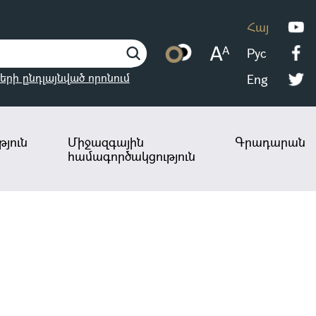
Հայ
Рус
երի ընդլայնված որոնում
Eng
յուն
Միջազգային
Գրադարան
համագործակցություն