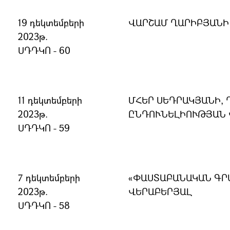
19 դեկտեմբերի
ՎԱՐՇԱՄ ՂԱՐԻԲՅԱՆԻ
2023թ.
ՍԴԴԿՈ - 60
11 դեկտեմբերի
ՄՀԵՐ ՍԵԴՐԱԿՅԱՆԻ,
2023թ.
ԸՆԴՈՒՆԵԼԻՈՒԹՅԱՆ 
ՍԴԴԿՈ - 59
7 դեկտեմբերի
«ՓԱՍՏԱԲԱՆԱԿԱՆ ԳՐ
2023թ.
ՎԵՐԱԲԵՐՅԱԼ
ՍԴԴԿՈ - 58