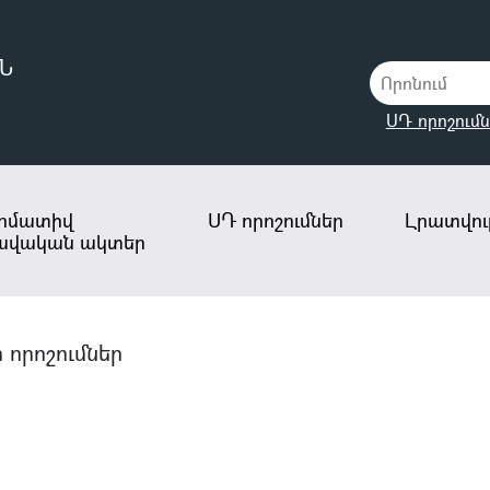
Ն
ՍԴ որոշումն
րմատիվ
ՍԴ որոշումներ
Լրատվութ
ավական ակտեր
որոշումներ