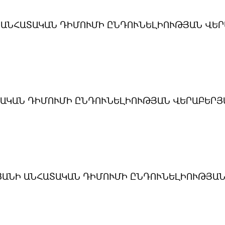
 ԱՆՀԱՏԱԿԱՆ ԴԻՄՈՒՄԻ ԸՆԴՈՒՆԵԼԻՈՒԹՅԱՆ ՎԵ
ԱՏԱԿԱՆ ԴԻՄՈՒՄԻ ԸՆԴՈՒՆԵԼԻՈՒԹՅԱՆ ՎԵՐԱԲԵՐՅ
ՅԱՆԻ ԱՆՀԱՏԱԿԱՆ ԴԻՄՈՒՄԻ ԸՆԴՈՒՆԵԼԻՈՒԹՅԱՆ