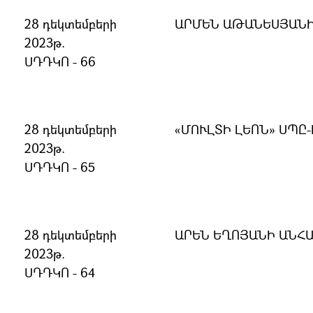
28 դեկտեմբերի
ԱՐՄԵՆ ԱԹԱՆԵՍՅԱՆԻ
2023թ.
ՍԴԴԿՈ - 66
28 դեկտեմբերի
«ՄՈՒԼՏԻ ԼԵՈՆ» ՍՊԸ
2023թ.
ՍԴԴԿՈ - 65
28 դեկտեմբերի
ԱՐԵՆ ԵՂՈՅԱՆԻ ԱՆՀ
2023թ.
ՍԴԴԿՈ - 64