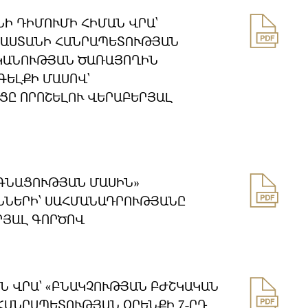
Ի ԴԻՄՈՒՄԻ ՀԻՄԱՆ ՎՐԱ`
ՅԱՍՏԱՆԻ ՀԱՆՐԱՊԵՏՈՒԹՅԱՆ
ՏԻԿԱՆՈՒԹՅԱՆ ԾԱՌԱՅՈՂԻՆ
ԳԵԼՔԻ ՄԱՍՈՎ`
Ը ՈՐՈՇԵԼՈՒ ՎԵՐԱԲԵՐՅԱԼ
ԱԳՆԱՑՈՒԹՅԱՆ ՄԱՍԻՆ»
ՆԵՐԻ՝ ՍԱՀՄԱՆԱԴՐՈՒԹՅԱՆԸ
ՐՅԱԼ ԳՈՐԾՈՎ
Ն ՎՐԱ՝ «ԲՆԱԿՉՈՒԹՅԱՆ ԲԺՇԿԱԿԱՆ
ՀԱՆՐԱՊԵՏՈՒԹՅԱՆ ՕՐԵՆՔԻ 7-ՐԴ