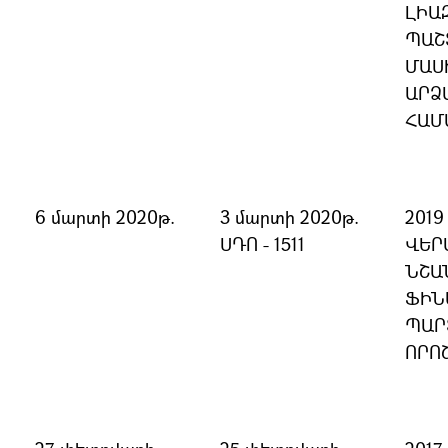
ԼԻԱ
ՊԱՇ
ՄԱՍ
ԱՐՁ
ՀԱՄ
6 մարտի 2020թ.
3 մարտի 2020թ.
201
ՍԴՈ - 1511
ՎԵՐ
ՆՇԱ
ՖԻՆ
ՊԱՐ
ՈՐՈ