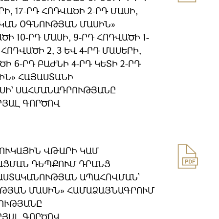
Ի, 17-ՐԴ ՀՈԴՎԱԾԻ 2-ՐԴ ՄԱՍԻ,
ԺԱԿԱՆ ՕԳՆՈՒԹՅԱՆ ՄԱՍԻՆ»
 10-ՐԴ ՄԱՍԻ, 9-ՐԴ ՀՈԴՎԱԾԻ 1-
 ՀՈԴՎԱԾԻ 2, 3 ԵՎ 4-ՐԴ ՄԱՍԵՐԻ,
Ի 6-ՐԴ ԲԱԺՆԻ 4-ՐԴ ԿԵՏԻ 2-ՐԴ
ԻՆ» ՀԱՅԱՍՏԱՆԻ
ԱՍԻ՝ ՍԱՀՄԱՆԱԴՐՈՒԹՅԱՆԸ
ՐՅԱԼ ԳՈՐԾՈՎ
ՋՈՒԿԱՅԻՆ ՎԹԱՐԻ ԿԱՄ
ԱՑՄԱՆ ԴԵՊՔՈՒՄ ԴՐԱՆՑ
ԱՍՏԱԿԱՆՈՒԹՅԱՆ ԱՊԱՀՈՎՄԱՆ՝
ԹՅԱՆ ՄԱՍԻՆ» ՀԱՄԱՁԱՅՆԱԳՐՈՒՄ
ՐՈՒԹՅԱՆԸ
ՐՅԱԼ ԳՈՐԾՈՎ