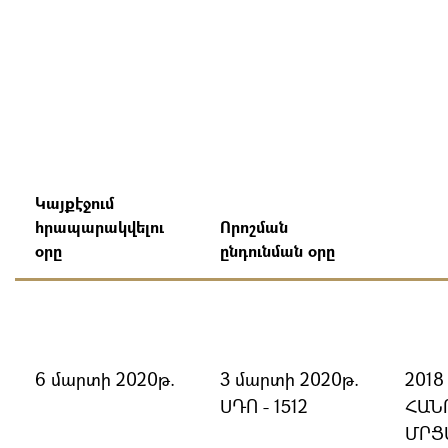
Կայքէջում
հրապարակվելու
Որոշման
օրը
ընդունման օրը
6 մարտի 2020թ.
3 մարտի 2020թ.
201
ՍԴՈ - 1512
ՀԱՆ
ՄՐՑ