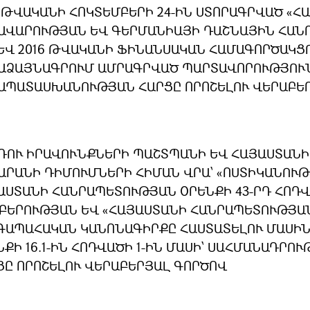
9 ԹՎԱԿԱՆԻ ՀՈԿՏԵՄԲԵՐԻ 24-ԻՆ ՍՏՈՐԱԳՐՎԱԾ «
ԱՎԱՐՈՒԹՅԱՆ ԵՎ ԳԵՐՄԱՆԻԱՅԻ ԴԱՇՆԱՅԻՆ ՀԱ
ԵՎ 2016 ԹՎԱԿԱՆԻ ՖԻՆԱՆՍԱԿԱՆ ՀԱՄԱԳՈՐԾԱԿՑ
ԱՁԱՅՆԱԳՐՈՒՄ ԱՄՐԱԳՐՎԱԾ ՊԱՐՏԱՎՈՐՈՒԹՅՈՒՆ
ԱՊԱՏԱՍԽԱՆՈՒԹՅԱՆ ՀԱՐՑԸ ՈՐՈՇԵԼՈՒ ՎԵՐԱԲԵ
ԴՈՒ ԻՐԱՎՈՒՆՔՆԵՐԻ ՊԱՇՏՊԱՆԻ ԵՎ ՀԱՅԱՍՏԱՆ
ԱՐԱՆԻ ԴԻՄՈՒՄՆԵՐԻ ՀԻՄԱՆ ՎՐԱ՝ «ՈՍՏԻԿԱՆՈՒ
ԱՍՏԱՆԻ ՀԱՆՐԱՊԵՏՈՒԹՅԱՆ ՕՐԵՆՔԻ 43-ՐԴ ՀՈԴՎ
ԲԵՐՈՒԹՅԱՆ ԵՎ «ՀԱՅԱՍՏԱՆԻ ՀԱՆՐԱՊԵՏՈՒԹՅԱ
ԳԱՊԱՀԱԿԱՆ ԿԱՆՈՆԱԳԻՐՔԸ ՀԱՍՏԱՏԵԼՈՒ ՄԱՍԻ
ՆՔԻ 16.1-ԻՆ ՀՈԴՎԱԾԻ 1-ԻՆ ՄԱՍԻ՝ ՍԱՀՄԱՆԱԴ
ՑԸ ՈՐՈՇԵԼՈՒ ՎԵՐԱԲԵՐՅԱԼ ԳՈՐԾՈՎ