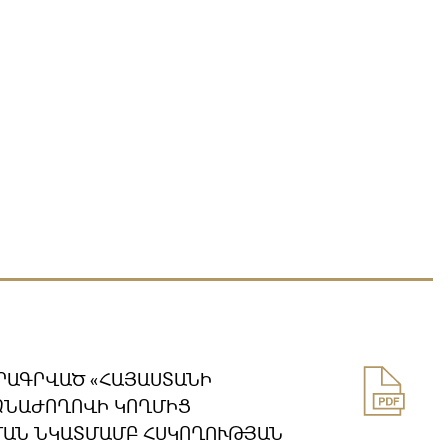
ՈՐԱԳՐՎԱԾ «ՀԱՅԱՍՏԱՆԻ
ՁՆԱԺՈՂՈՎԻ ԿՈՂՄԻՑ
ՄԱՆ ՆԿԱՏՄԱՄԲ ՀՍԿՈՂՈՒԹՅԱՆ