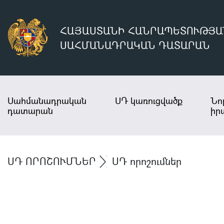
ՀԱՅԱՍՏԱՆԻ ՀԱՆՐԱՊԵՏՈՒԹՅԱ
ՍԱՀՄԱՆԱԴՐԱԿԱՆ ԴԱՏԱՐԱՆ
Սահմանադրական
ՍԴ կառուցվածք
Նո
դատարան
իր
ՍԴ ՈՐՈՇՈՒՄՆԵՐ
ՍԴ որոշումներ