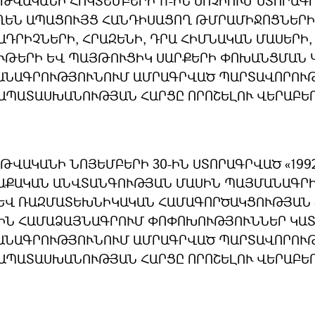
7 ԹՎԱԿԱՆԻ ՀՈԿՏԵՄԲԵՐԻ 11-ԻՆ ՍՈՉԻՈՒՄ ՍՏՈՐԱ
ՂԵՆ ԱՊԱՑՈՒՅՑ ՀԱՆԴԻՍԱՑՈՂ ԹՄՐԱՄԻՋՈՑՆԵՐԻ,
ԱԴՐԻՉՆԵՐԻ, ՀՐԱԶԵՆԻ, ԴՐԱ ՀԻՄՆԱԿԱՆ ՄԱՍԵՐԻ
ՒԹԵՐԻ ԵՎ ՊԱՅԹՈՒՑԻԿ ՍԱՐՔԵՐԻ ՓՈԽԱՆՑՄԱՆ 
ԱՆԱԳՐՈՒԹՅՈՒՆՈՒՄ ԱՄՐԱԳՐՎԱԾ ՊԱՐՏԱՎՈՐՈՒԹ
ԱՊԱՏԱՍԽԱՆՈՒԹՅԱՆ ՀԱՐՑԸ ՈՐՈՇԵԼՈՒ ՎԵՐԱԲԵ
7 ԹՎԱԿԱՆԻ ՆՈՅԵՄԲԵՐԻ 30-ԻՆ ՍՏՈՐԱԳՐՎԱԾ «1992
ԱՔԱԿԱՆ ԱՆՎՏԱՆԳՈՒԹՅԱՆ ՄԱՍԻՆ ՊԱՅՄԱՆԱԳՐԻ
ԵՎ ՌԱԶՄԱՏԵԽՆԻԿԱԿԱՆ ՀԱՄԱԳՈՐԾԱԿՑՈՒԹՅԱՆ 
ԻՆ ՀԱՄԱՁԱՅՆԱԳՐՈՒՄ ՓՈՓՈԽՈՒԹՅՈՒՆՆԵՐ ԿԱՏ
ԱՆԱԳՐՈՒԹՅՈՒՆՈՒՄ ԱՄՐԱԳՐՎԱԾ ՊԱՐՏԱՎՈՐՈՒԹ
ԱՊԱՏԱՍԽԱՆՈՒԹՅԱՆ ՀԱՐՑԸ ՈՐՈՇԵԼՈՒ ՎԵՐԱԲԵ