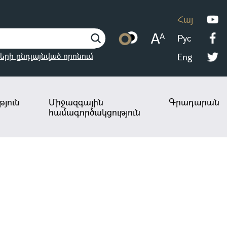
Հայ
Рус
երի ընդլայնված որոնում
Eng
յուն
Միջազգային
Գրադարան
համագործակցություն