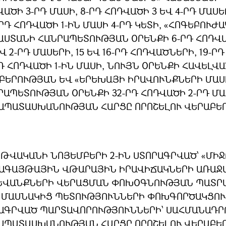
ԱԾԻ 3-ՐԴ ՄԱՍԻ, 8-ՐԴ ՀՈԴՎԱԾԻ 3 ԵՎ 4-ՐԴ ՄԱՍԵՐ
3-ՐԴ ՀՈԴՎԱԾԻ 1-ԻՆ ՄԱՍԻ 4-ՐԴ ԿԵՏԻ, «ՀՈԳԵԲՈՒ
ԱՍՏԱՆԻ ՀԱՆՐԱՊԵՏՈՒԹՅԱՆ ՕՐԵՆՔԻ 6-ՐԴ ՀՈԴՎԱԾԻ
Վ 2-ՐԴ ՄԱՍԵՐԻ, 15 ԵՎ 16-ՐԴ ՀՈԴՎԱԾՆԵՐԻ, 19-ՐԴ
Դ ՀՈԴՎԱԾԻ 1-ԻՆ ՄԱՍԻ, ՆՈՒՅՆ ՕՐԵՆՔԻ ՀԱՎԵԼՎԱԾ
ԲԵՐՈՒԹՅԱՆ ԵՎ «ԵՐԵԽԱՅԻ ԻՐԱՎՈՒՆՔՆԵՐԻ ՄԱՍ
ՐԱՊԵՏՈՒԹՅԱՆ ՕՐԵՆՔԻ 32-ՐԴ ՀՈԴՎԱԾԻ 2-ՐԴ Մ
ԱՊԱՏԱՍԽԱՆՈՒԹՅԱՆ ՀԱՐՑԸ ՈՐՈՇԵԼՈՒ ՎԵՐԱԲԵ
8 ԹՎԱԿԱՆԻ ՆՈՅԵՄԲԵՐԻ 2-ԻՆ ՍՏՈՐԱԳՐՎԱԾ՝ «ՄԻ
ԱԳԱՅԹԱՅԻՆ ՎԹԱՐԱՅԻՆ ԻՐԱՎԻՃԱԿՆԵՐԻ ԱՌԱՋ
ԵՎԱՆՔՆԵՐԻ ՎԵՐԱՑՄԱՆ ՓՈԽՕԳՆՈՒԹՅԱՆ ՊԱՏՐ
 ՄԱՍՆԱԿԻՑ ՊԵՏՈՒԹՅՈՒՆՆԵՐԻ ՓՈԽԳՈՐԾԱԿՑՈՒ
ԱԳՐՎԱԾ ՊԱՐՏԱՎՈՐՈՒԹՅՈՒՆՆԵՐԻ՝ ՍԱՀՄԱՆԱԴ
ԱՊԱՏԱՍԽԱՆՈՒԹՅԱՆ ՀԱՐՑԸ ՈՐՈՇԵԼՈՒ ՎԵՐԱԲԵ