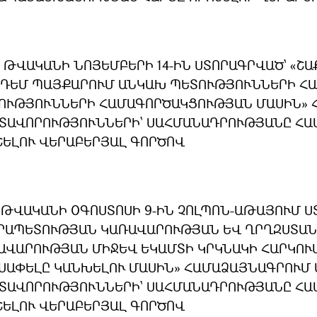
8 ԹՎԱԿԱՆԻ ՆՈՅԵՄԲԵՐԻ 14-ԻՆ ՍՏՈՐԱԳՐՎԱԾ՝ «
 ԴԵՄ ՊԱՅՔԱՐՈՒՄ ԱՆԿԱԽ ՊԵՏՈՒԹՅՈՒՆՆԵՐԻ Հ
ՈՒԹՅՈՒՆՆԵՐԻ ՀԱՄԱԳՈՐԾԱԿՑՈՒԹՅԱՆ ՄԱՍԻՆ» 
ՏԱՎՈՐՈՒԹՅՈՒՆՆԵՐԻ՝ ՍԱՀՄԱՆԱԴՐՈՒԹՅԱՆԸ Հ
ՇԵԼՈՒ ՎԵՐԱԲԵՐՅԱԼ ԳՈՐԾՈՎ
9 ԹՎԱԿԱՆԻ ՕԳՈՍՏՈՍԻ 9-ԻՆ ՉՈԼՊՈՆ-ԱԹԱՅՈՒՄ Ս
ՐԱՊԵՏՈՒԹՅԱՆ ԿԱՌԱՎԱՐՈՒԹՅԱՆ ԵՎ ՂՐՂԶՍՏԱ
ԱՎԱՐՈՒԹՅԱՆ ՄԻՋԵՎ ԵԿԱՄՏԻ ԿՐԿՆԱԿԻ ՀԱՐԿՈՒ
ՍԱՓԵԼԸ ԿԱՆԽԵԼՈՒ ՄԱՍԻՆ» ՀԱՄԱՁԱՅՆԱԳՐՈՒՄ
ՏԱՎՈՐՈՒԹՅՈՒՆՆԵՐԻ` ՍԱՀՄԱՆԱԴՐՈՒԹՅԱՆԸ Հ
ՇԵԼՈՒ ՎԵՐԱԲԵՐՅԱԼ ԳՈՐԾՈՎ