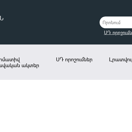
Ն
ՍԴ որոշումն
րմատիվ
ՍԴ որոշումներ
Լրատվութ
ավական ակտեր