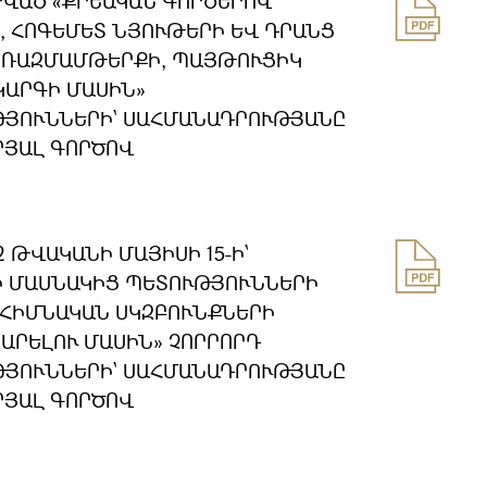
ԳՐՎԱԾ «ՔՐԵԱԿԱՆ ԳՈՐԾԵՐՈՎ
 ՀՈԳԵՄԵՏ ՆՅՈՒԹԵՐԻ ԵՎ ԴՐԱՆՑ
, ՌԱԶՄԱՄԹԵՐՔԻ, ՊԱՅԹՈՒՑԻԿ
ԿԱՐԳԻ ՄԱՍԻՆ»
ՅՈՒՆՆԵՐԻ` ՍԱՀՄԱՆԱԴՐՈՒԹՅԱՆԸ
ՐՅԱԼ ԳՈՐԾՈՎ
 ԹՎԱԿԱՆԻ ՄԱՅԻՍԻ 15-Ի՝
 ՄԱՍՆԱԿԻՑ ՊԵՏՈՒԹՅՈՒՆՆԵՐԻ
ՀԻՄՆԱԿԱՆ ՍԿԶԲՈՒՆՔՆԵՐԻ
ԱՐԵԼՈՒ ՄԱՍԻՆ» ՉՈՐՐՈՐԴ
ՅՈՒՆՆԵՐԻ` ՍԱՀՄԱՆԱԴՐՈՒԹՅԱՆԸ
ՐՅԱԼ ԳՈՐԾՈՎ