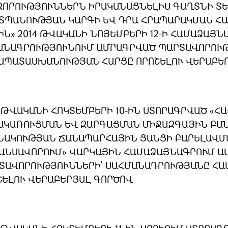
ԶՈՐՈՒԹՅՈՒՆՆԵՐՆ ԻՐԱԿԱՆԱՑՆԵԼԻՍ ԳԱՂՏՆԻ Տ
ՏՊԱՆՈՒԹՅԱՆ ԿԱՐԳԻ ԵՎ ԴՐԱ ՀՐԱՊԱՐԱԿՄԱՆ Հ
ԻՆ» 2014 ԹՎԱԿԱՆԻ ՆՈՅԵՄԲԵՐԻ 12-Ի ՀԱՄԱՁԱՅՆ
ԱՆԱԳՐՈՒԹՅՈՒՆՈՒՄ ԱՄՐԱԳՐՎԱԾ ՊԱՐՏԱՎՈՐՈՒԹ
ԱՊԱՏԱՍԽԱՆՈՒԹՅԱՆ ՀԱՐՑԸ ՈՐՈՇԵԼՈՒ ՎԵՐԱԲԵ
9 ԹՎԱԿԱՆԻ ՀՈԿՏԵՄԲԵՐԻ 10-ԻՆ ՍՏՈՐԱԳՐՎԱԾ «
ԱԿԱՌՈՒՑՄԱՆ ԵՎ ԶԱՐԳԱՑՄԱՆ ՄԻՋԱԶԳԱՅԻՆ ԲԱՆ
ՆԱԿՈՒԹՅԱՆ ՃԱՆԱՊԱՐՀԱՅԻՆ ՑԱՆՑԻ ԲԱՐԵԼԱՎՄԱ
ԱՆՍԱՎՈՐՈՒՄ» ՎԱՐԿԱՅԻՆ ՀԱՄԱՁԱՅՆԱԳՐՈՒՄ Ա
ՏԱՎՈՐՈՒԹՅՈՒՆՆԵՐԻ` ՍԱՀՄԱՆԱԴՐՈՒԹՅԱՆԸ Հ
ՇԵԼՈՒ ՎԵՐԱԲԵՐՅԱԼ ԳՈՐԾՈՎ