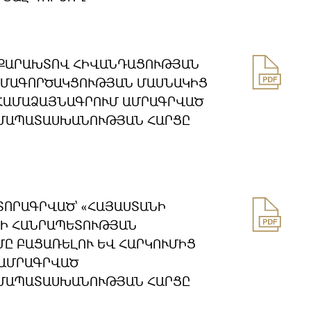
ՇԱՔԱՐԱԽՏՈՎ ՀԻՎԱՆԴԱՑՈՒԹՅԱՆ
ԱՄԱԳՈՐԾԱԿՑՈՒԹՅԱՆ ՄԱՍՆԱԿԻՑ
ՀԱՄԱՁԱՅՆԱԳՐՈՒՄ ԱՄՐԱԳՐՎԱԾ
ԱՄԱՊԱՏԱՍԽԱՆՈՒԹՅԱՆ ՀԱՐՑԸ
ՏՈՐԱԳՐՎԱԾ՝ «ՀԱՅԱՍՏԱՆԻ
ՆԻ ՀԱՆՐԱՊԵՏՈՒԹՅԱՆ
ՄԸ ԲԱՑԱՌԵԼՈՒ ԵՎ ՀԱՐԿՈՒՄԻՑ
 ԱՄՐԱԳՐՎԱԾ
ԱՄԱՊԱՏԱՍԽԱՆՈՒԹՅԱՆ ՀԱՐՑԸ