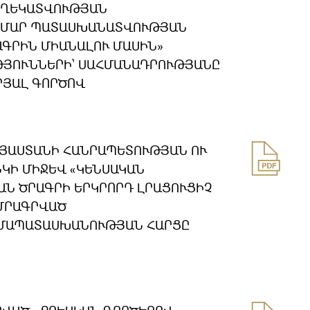
ԵՂԵԿԱՏՎՈՒԹՅԱՆ
ԱՄԱՐ ՊԱՏԱՍԽԱՆԱՏՎՈՒԹՅԱՆ
ԱԳՐԻՆ ՄԻԱՆԱԼՈՒ ՄԱՍԻՆ»
ՅՈՒՆՆԵՐԻ՝ ՍԱՀՄԱՆԱԴՐՈՒԹՅԱՆԸ
ՐՅԱԼ ԳՈՐԾՈՎ
ՀԱՅԱՍՏԱՆԻ ՀԱՆՐԱՊԵՏՈՒԹՅԱՆ ՈՒ
ԿԻ ՄԻՋԵՎ «ԿԵՆՍԱԿԱՆ
Ն ԾՐԱԳՐԻ ԵՐԿՐՈՐԴ ԼՐԱՑՈՒՑԻՉ
ՄՐԱԳՐՎԱԾ
ԱՄԱՊԱՏԱՍԽԱՆՈՒԹՅԱՆ ՀԱՐՑԸ