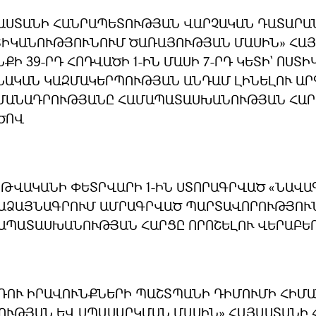
ԱՍՏԱՆԻ ՀԱՆՐԱՊԵՏՈՒԹՅԱՆ ՎԱՐՉԱԿԱՆ ԴԱՏԱՐԱՆ
ՏԻԿԱՆՈՒԹՅՈՒՆՈՒՄ ԾԱՌԱՅՈՒԹՅԱՆ ՄԱՍԻՆ» ՀԱ
ՆՔԻ 39-ՐԴ ՀՈԴՎԱԾԻ 1-ԻՆ ՄԱՍԻ 7-ՐԴ ԿԵՏԻ` ՈՍ
ՆԱԿԱՆ ԿԱԶՄԱԿԵՐՊՈՒԹՅԱՆ ԱՆԴԱՄ ԼԻՆԵԼՈՒ ԱՐ
ՄԱՆԱԴՐՈՒԹՅԱՆԸ ՀԱՄԱՊԱՏԱՍԽԱՆՈՒԹՅԱՆ ՀԱՐՑ
ԾՈՎ
9 ԹՎԱԿԱՆԻ ՓԵՏՐՎԱՐԻ 1-ԻՆ ՍՏՈՐԱԳՐՎԱԾ «ՆԱՎ
ԱՁԱՅՆԱԳՐՈՒՄ ԱՄՐԱԳՐՎԱԾ ՊԱՐՏԱՎՈՐՈՒԹՅՈՒՆ
ԱՊԱՏԱՍԽԱՆՈՒԹՅԱՆ ՀԱՐՑԸ ՈՐՈՇԵԼՈՒ ՎԵՐԱԲԵ
ԴՈՒ ԻՐԱՎՈՒՆՔՆԵՐԻ ՊԱՇՏՊԱՆԻ ԴԻՄՈՒՄԻ ՀԻՄԱ
ՈՒԹՅԱՆ ԵՎ ՍՊԱՍԱՐԿՄԱՆ ՄԱՍԻՆ» ՀԱՅԱՍՏԱՆԻ 