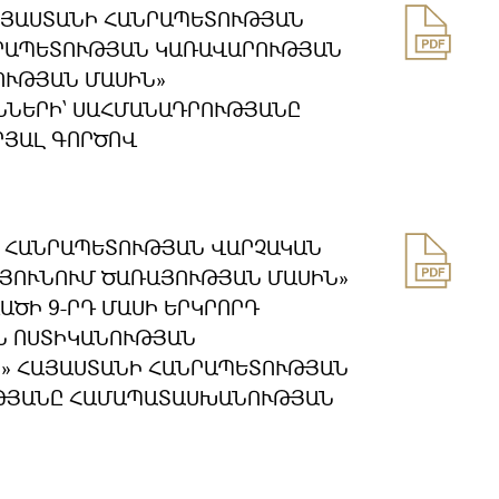
ՀԱՅԱՍՏԱՆԻ ՀԱՆՐԱՊԵՏՈՒԹՅԱՆ
ՆՐԱՊԵՏՈՒԹՅԱՆ ԿԱՌԱՎԱՐՈՒԹՅԱՆ
ՈՒԹՅԱՆ ՄԱՍԻՆ»
ՆԵՐԻ՝ ՍԱՀՄԱՆԱԴՐՈՒԹՅԱՆԸ
ՐՅԱԼ ԳՈՐԾՈՎ
Ի ՀԱՆՐԱՊԵՏՈՒԹՅԱՆ ՎԱՐՉԱԿԱՆ
ԹՅՈՒՆՈՒՄ ԾԱՌԱՅՈՒԹՅԱՆ ՄԱՍԻՆ»
ԱԾԻ 9-ՐԴ ՄԱՍԻ ԵՐԿՐՈՐԴ
Ն ՈՍՏԻԿԱՆՈՒԹՅԱՆ
Ն» ՀԱՅԱՍՏԱՆԻ ՀԱՆՐԱՊԵՏՈՒԹՅԱՆ
ՐՈՒԹՅԱՆԸ ՀԱՄԱՊԱՏԱՍԽԱՆՈՒԹՅԱՆ