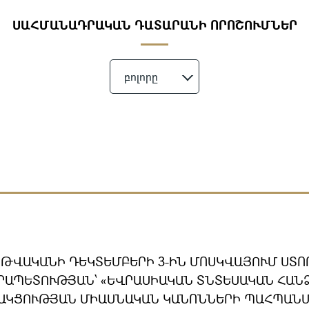
ՍԱՀՄԱՆԱԴՐԱԿԱՆ ԴԱՏԱՐԱՆԻ ՈՐՈՇՈՒՄՆԵՐ
բոլորը
8 ԹՎԱԿԱՆԻ ԴԵԿՏԵՄԲԵՐԻ 3-ԻՆ ՄՈՍԿՎԱՅՈՒՄ ՍՏ
ՐԱՊԵՏՈՒԹՅԱՆ՝ «ԵՎՐԱՍԻԱԿԱՆ ՏՆՏԵՍԱԿԱՆ ՀԱՆ
ԱԿՑՈՒԹՅԱՆ ՄԻԱՍՆԱԿԱՆ ԿԱՆՈՆՆԵՐԻ ՊԱՀՊԱՆ