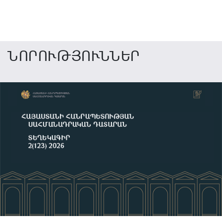
ՆՈՐՈՒԹՅՈՒՆՆԵՐ