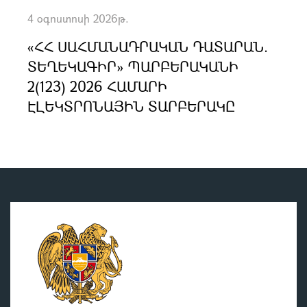
4 օգոստոսի 2026թ.
«ՀՀ ՍԱՀՄԱՆԱԴՐԱԿԱՆ ԴԱՏԱՐԱՆ.
ՏԵՂԵԿԱԳԻՐ» ՊԱՐԲԵՐԱԿԱՆԻ
2(123) 2026 ՀԱՄԱՐԻ
ԷԼԵԿՏՐՈՆԱՅԻՆ ՏԱՐԲԵՐԱԿԸ