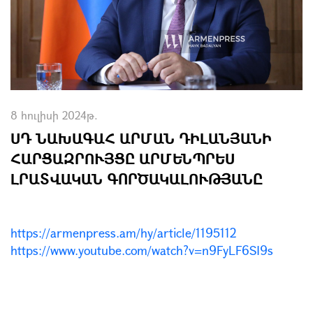
8 հուլիսի 2024թ.
ՍԴ ՆԱԽԱԳԱՀ ԱՐՄԱՆ ԴԻԼԱՆՅԱՆԻ
ՀԱՐՑԱԶՐՈՒՅՑԸ ԱՐՄԵՆՊՐԵՍ
ԼՐԱՏՎԱԿԱՆ ԳՈՐԾԱԿԱԼՈՒԹՅԱՆԸ
https://armenpress.am/hy/article/1195112
https://www.youtube.com/watch?v=n9FyLF6SI9s