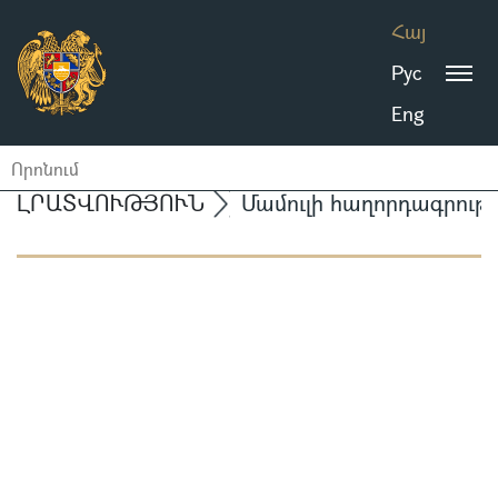
Հայ
Рус
Eng
ԼՐԱՏՎՈՒԹՅՈՒՆ
Մամուլի հաղորդագրությ