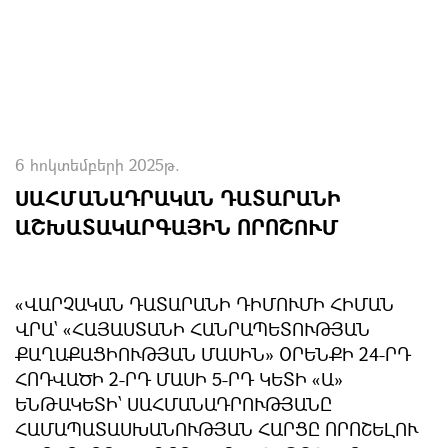
6 հոկտեմբերի 2025թ.
ՍԱՀՄԱՆԱԴՐԱԿԱՆ ԴԱՏԱՐԱՆԻ
ԱՇԽԱՏԱԿԱՐԳԱՅԻՆ ՈՐՈՇՈՒՄ
«ՎԱՐՉԱԿԱՆ ԴԱՏԱՐԱՆԻ ԴԻՄՈՒՄԻ ՀԻՄԱՆ
ՎՐԱ` ՀԱՅԱՍՏԱՆԻ ՀԱՆՐԱՊԵՏՈՒԹՅԱՆ
ՔԱՂԱՔԱՑԻՈՒԹՅԱՆ ՄԱՍԻՆ ՕՐԵՆՔԻ 24-ՐԴ
ՀՈԴՎԱԾԻ 2-ՐԴ ՄԱՍԻ 5-ՐԴ ԿԵՏԻ Ա
ԵՆԹԱԿԵՏԻ՝ ՍԱՀՄԱՆԱԴՐՈՒԹՅԱՆԸ
ՀԱՄԱՊԱՏԱՍԽԱՆՈՒԹՅԱՆ ՀԱՐՑԸ ՈՐՈՇԵԼՈՒ