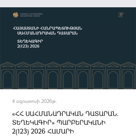
4 օգոստոսի 2026թ.
«ՀՀ ՍԱՀՄԱՆԱԴՐԱԿԱՆ ԴԱՏԱՐԱՆ.
ՏԵՂԵԿԱԳԻՐ» ՊԱՐԲԵՐԱԿԱՆԻ
2(123) 2026 ՀԱՄԱՐԻ