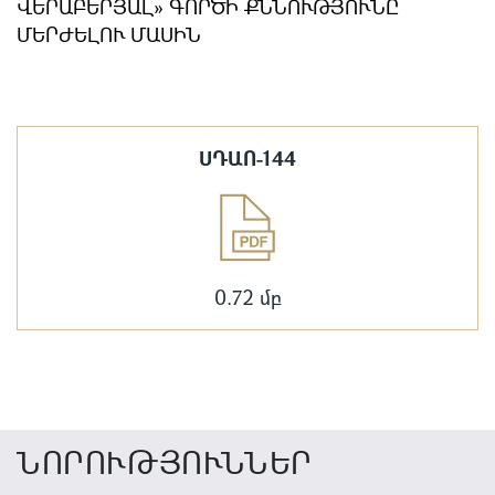
ՎԵՐԱԲԵՐՅԱԼ» ԳՈՐԾԻ ՔՆՆՈՒԹՅՈՒՆԸ
ՄԵՐԺԵԼՈՒ ՄԱՍԻՆ
ՍԴԱՈ-144
0.72 մբ
ՆՈՐՈՒԹՅՈՒՆՆԵՐ