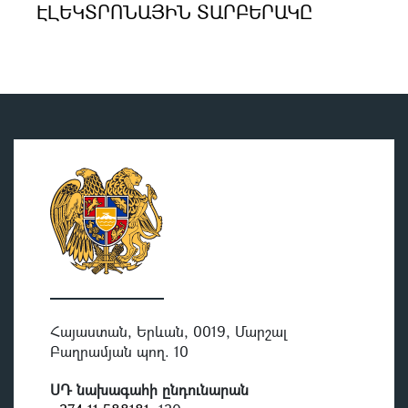
ԷԼԵԿՏՐՈՆԱՅԻՆ ՏԱՐԲԵՐԱԿԸ
Հայաստան, Երևան, 0019, Մարշալ
Բաղրամյան պող. 10
ՍԴ նախագահի ընդունարան