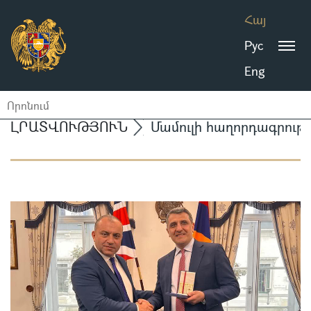
Հայ
Рус
Eng
ԼՐԱՏՎՈՒԹՅՈՒՆ
Մամուլի հաղորդագրությ