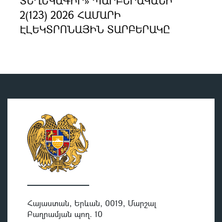
ՏԵՂԵԿԱԳԻՐ» ՊԱՐԲԵՐԱԿԱՆԻ
2(123) 2026 ՀԱՄԱՐԻ
ԷԼԵԿՏՐՈՆԱՅԻՆ ՏԱՐԲԵՐԱԿԸ
Հայաստան, Երևան, 0019, Մարշալ
Բաղրամյան պող. 10