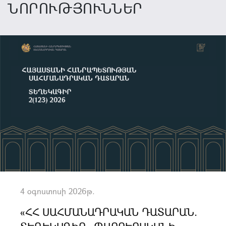
ՆՈՐՈՒԹՅՈՒՆՆԵՐ
4 օգոստոսի 2026թ.
«ՀՀ ՍԱՀՄԱՆԱԴՐԱԿԱՆ ԴԱՏԱՐԱՆ.