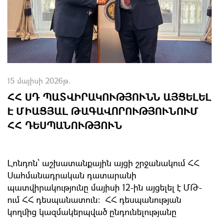
15 մայիսի 2026թ.
ՀՀ ՍԴ ՊԱՏՎԻՐԱԿՈՒԹՅՈՒՆՆ ԱՅՑԵԼԵԼ
Է ՄԻԱՑՅԱԼ ԹԱԳԱՎՈՐՈՒԹՅՈՒՆՈՒՄ
ՀՀ ԴԵՍՊԱՆՈՒԹՅՈՒՆ
Լոնդոն՝ աշխատանքային այցի շրջանակում ՀՀ
Սահմանադրական դատարանի
պատվիրակությունը մայիսի 12-ին այցելել է ՄԹ-
ում ՀՀ դեսպանատուն: ՀՀ դեսպանության
կողմից կազմակերպված ընդունելությանը