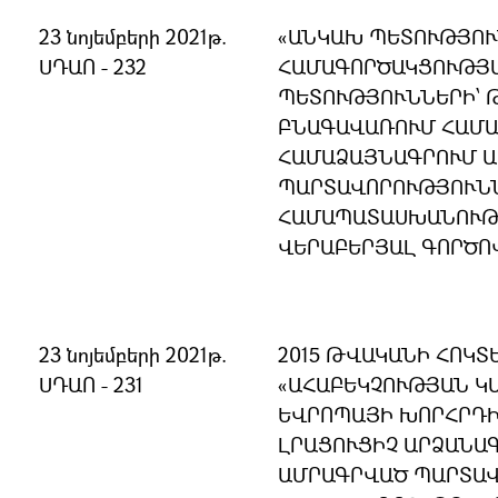
23 նոյեմբերի 2021թ.
«ԱՆԿԱԽ ՊԵՏՈՒԹՅՈ
ՍԴԱՈ - 232
ՀԱՄԱԳՈՐԾԱԿՑՈՒԹՅ
ՊԵՏՈՒԹՅՈՒՆՆԵՐԻ՝ 
ԲՆԱԳԱՎԱՌՈՒՄ ՀԱՄԱ
ՀԱՄԱՁԱՅՆԱԳՐՈՒՄ 
ՊԱՐՏԱՎՈՐՈՒԹՅՈՒՆՆ
ՀԱՄԱՊԱՏԱՍԽԱՆՈՒԹՅ
ՎԵՐԱԲԵՐՅԱԼ ԳՈՐԾՈ
23 նոյեմբերի 2021թ.
2015 ԹՎԱԿԱՆԻ ՀՈԿՏԵ
ՍԴԱՈ - 231
«ԱՀԱԲԵԿՉՈՒԹՅԱՆ Կ
ԵՎՐՈՊԱՅԻ ԽՈՐՀՐԴԻ
ԼՐԱՑՈՒՑԻՉ ԱՐՁԱՆԱ
ԱՄՐԱԳՐՎԱԾ ՊԱՐՏԱՎ