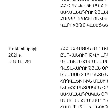
ՀՀ ՕՐԵՆՔԻ 56-ՐԴ ՀՈ
ՍԱՀՄԱՆԱԴՐՈՒԹՅԱՆ
ՀԱՐՑԸ ՈՐՈՇԵԼՈՒ ՎԵ
ՎԱՐՈՒՅԹԸ ԿԱՍԵՑՆԵ
7 դեկտեմբերի
«ՀՀ ԱԶԳԱՅԻՆ ԺՈՂՈ
2021թ.
ԸՆԴՀԱՆՈՒՐ ԹՎԻ ԱՌ
ՍԴԱՈ - 251
ԴԻՄՈՒՄԻ ՀԻՄԱՆ ՎՐԱ
ԴԱՏԱՎԱՐՈՒԹՅԱՆ ՕՐԵ
ԻՆ ՄԱՍԻ 3-ՐԴ ԿԵՏԻ Ե
ՀՈԴՎԱԾԻ 1-ԻՆ ՄԱՍԻ
ԵՎ «ՀՀ ԸՆՏՐԱԿԱՆ Օ
ՍԱՀՄԱՆԱԴՐԱԿԱՆ ՕՐԵ
ՄԱՍԻ՝ ՍԱՀՄԱՆԱԴՐՈ
ՀԱՄԱՊԱՏԱՍԽԱՆՈՒԹՅ