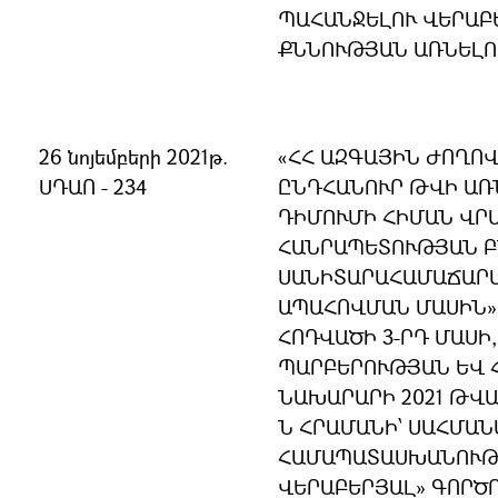
ՊԱՀԱՆՋԵԼՈՒ ՎԵՐԱԲ
ՔՆՆՈՒԹՅԱՆ ԱՌՆԵԼՈ
26 նոյեմբերի 2021թ.
«ՀՀ ԱԶԳԱՅԻՆ ԺՈՂՈ
ՍԴԱՈ - 234
ԸՆԴՀԱՆՈՒՐ ԹՎԻ ԱՌ
ԴԻՄՈՒՄԻ ՀԻՄԱՆ ՎՐԱ
ՀԱՆՐԱՊԵՏՈՒԹՅԱՆ 
ՍԱՆԻՏԱՐԱՀԱՄԱՃԱՐ
ԱՊԱՀՈՎՄԱՆ ՄԱՍԻՆ» 
ՀՈԴՎԱԾԻ 3-ՐԴ ՄԱՍԻ,
ՊԱՐԲԵՐՈՒԹՅԱՆ ԵՎ 
ՆԱԽԱՐԱՐԻ 2021 ԹՎԱԿ
Ն ՀՐԱՄԱՆԻ՝ ՍԱՀՄԱ
ՀԱՄԱՊԱՏԱՍԽԱՆՈՒԹՅ
ՎԵՐԱԲԵՐՅԱԼ» ԳՈՐԾ