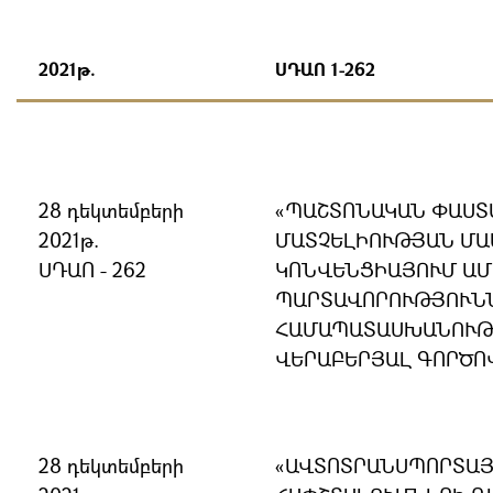
2021թ.
ՍԴԱՈ 1-262
28 դեկտեմբերի
«ՊԱՇՏՈՆԱԿԱՆ ՓԱՍ
2021թ.
ՄԱՏՉԵԼԻՈՒԹՅԱՆ ՄԱ
ՍԴԱՈ - 262
ԿՈՆՎԵՆՑԻԱՅՈՒՄ Ա
ՊԱՐՏԱՎՈՐՈՒԹՅՈՒՆՆ
ՀԱՄԱՊԱՏԱՍԽԱՆՈՒԹՅ
ՎԵՐԱԲԵՐՅԱԼ ԳՈՐԾՈ
28 դեկտեմբերի
«ԱՎՏՈՏՐԱՆՍՊՈՐՏԱՅ