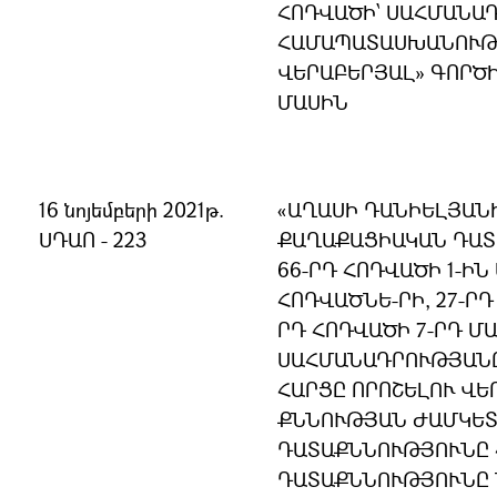
ՀՈԴՎԱԾԻ՝ ՍԱՀՄԱՆԱ
ՀԱՄԱՊԱՏԱՍԽԱՆՈՒԹՅ
ՎԵՐԱԲԵՐՅԱԼ» ԳՈՐԾ
ՄԱՍԻՆ
16 նոյեմբերի 2021թ.
«ԱՂԱՍԻ ԴԱՆԻԵԼՅԱՆԻ
ՍԴԱՈ - 223
ՔԱՂԱՔԱՑԻԱԿԱՆ ԴԱՏ
66-ՐԴ ՀՈԴՎԱԾԻ 1-ԻՆ 
ՀՈԴՎԱԾՆԵ-ՐԻ, 27-ՐԴ 
ՐԴ ՀՈԴՎԱԾԻ 7-ՐԴ ՄԱ
ՍԱՀՄԱՆԱԴՐՈՒԹՅԱՆ
ՀԱՐՑԸ ՈՐՈՇԵԼՈՒ ՎԵ
ՔՆՆՈՒԹՅԱՆ ԺԱՄԿԵՏ
ԴԱՏԱՔՆՆՈՒԹՅՈՒՆԸ 
ԴԱՏԱՔՆՆՈՒԹՅՈՒՆԸ 