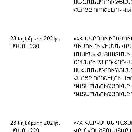
ՍԱՀՄԱՆԱԴՐՈՒԹՅԱՆ
ՀԱՐՑԸ ՈՐՈՇԵԼՈՒ ՎԵ
23 նոյեմբերի 2021թ.
«ՀՀ ՄԱՐԴՈՒ ԻՐԱՎՈ
ՍԴԱՈ - 230
ԴԻՄՈՒՄԻ ՀԻՄԱՆ ՎՐ
ՄԱՍԻՆ» ՀԱՅԱՍՏԱՆԻ
ՕՐԵՆՔԻ 23-ՐԴ ՀՈԴՎԱ
ՍԱՀՄԱՆԱԴՐՈՒԹՅԱՆ
ՀԱՐՑԸ ՈՐՈՇԵԼՈՒ ՎԵ
ԴԱՏԱՔՆՆՈՒԹՅՈՒՆԸ 
ԴԱՏԱՔՆՆՈՒԹՅՈՒՆԸ 
23 նոյեմբերի 2021թ.
«ՀՀ ՎԱՐՉԱԿԱՆ ԴԱՏ
ՍԴԱՈ - 229
ՎՐԱ` «ՊԱՇՏՈՆԱՏԱՐ