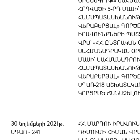
ՕՐԵՆՍԳԻՐՔ» ՍԱՀՄԱ
ՀՈԴՎԱԾԻ 5-ՐԴ ՄԱՍԻ
ՀԱՄԱՊԱՏԱՍԽԱՆՈՒԹՅ
ՎԵՐԱԲԵՐՅԱԼ» ԳՈՐԾԸ
ԻՐԱՎՈՒՆՔՆԵՐԻ ՊԱՇ
ՎՐԱ՝ «ՀՀ ԸՆՏՐԱԿԱՆ
ՍԱՀՄԱՆԱԴՐԱԿԱՆ ՕՐԵ
ՄԱՍԻ՝ ՍԱՀՄԱՆԱԴՐՈ
ՀԱՄԱՊԱՏԱՍԽԱՆՈՒԹՅ
ՎԵՐԱԲԵՐՅԱԼ» ԳՈՐԾԸ
ՍԴԱՈ-218 ԱՇԽԱՏԱԿԱ
ԿՈՐՑՐԱԾ ՃԱՆԱՉԵԼՈ
30 նոյեմբերի 2021թ.
ՀՀ ՄԱՐԴՈՒ ԻՐԱՎՈՒ
ՍԴԱՈ - 241
ԴԻՄՈՒՄԻ ՀԻՄԱՆ ՎՐԱ