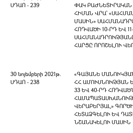
ՍԴԱՈ - 239
ՓԱԿ ԲԱԺՆԵՏԻՐԱԿԱՆ
ՀԻՄԱՆ ՎՐԱ՝ «ՍԱՀՄ
ՄԱՍԻՆ» ՍԱՀՄԱՆԱԴՐԱ
ՀՈԴՎԱԾԻ 10-ՐԴ ԵՎ 11
ՍԱՀՄԱՆԱԴՐՈՒԹՅԱՆ
ՀԱՐՑԸ ՈՐՈՇԵԼՈՒ ՎԵ
30 նոյեմբերի 2021թ.
«ԳԱՅԱՆԵ ՄԱՆՈՒԿՅԱՆ
ՍԴԱՈ - 238
ՀՀ ԱՄՈՒՍՆՈՒԹՅԱՆ 
33 ԵՎ 40-ՐԴ ՀՈԴՎԱ
ՀԱՄԱՊԱՏԱՍԽԱՆՈՒԹՅ
ՎԵՐԱԲԵՐՅԱԼ» ԳՈՐԾ
ՀԵՏԱՁԳԵԼՈՒ ԵՎ ԴԱ
ՆՇԱՆԱԿԵԼՈՒ ՄԱՍԻՆ