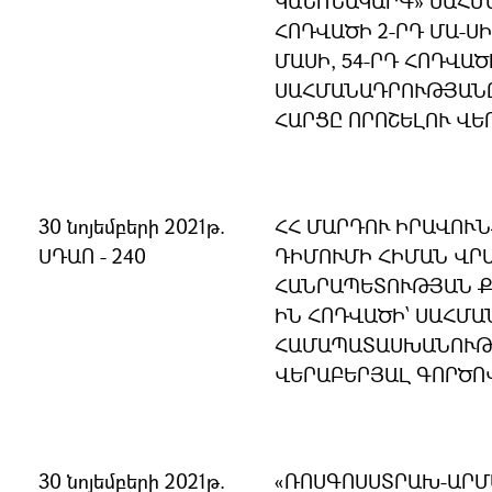
ԿԱՆՈՆԱԿԱՐԳ» ՍԱՀՄ
ՀՈԴՎԱԾԻ 2-ՐԴ ՄԱ-ՍԻ
ՄԱՍԻ, 54-ՐԴ ՀՈԴՎԱԾ
ՍԱՀՄԱՆԱԴՐՈՒԹՅԱՆ
ՀԱՐՑԸ ՈՐՈՇԵԼՈՒ ՎԵ
30 նոյեմբերի 2021թ.
ՀՀ ՄԱՐԴՈՒ ԻՐԱՎՈՒ
ՍԴԱՈ - 240
ԴԻՄՈՒՄԻ ՀԻՄԱՆ ՎՐԱ
ՀԱՆՐԱՊԵՏՈՒԹՅԱՆ ՔՐ
ԻՆ ՀՈԴՎԱԾԻ՝ ՍԱՀՄ
ՀԱՄԱՊԱՏԱՍԽԱՆՈՒԹՅ
ՎԵՐԱԲԵՐՅԱԼ ԳՈՐԾՈ
30 նոյեմբերի 2021թ.
«ՌՈՍԳՈՍՍՏՐԱԽ-ԱՐՄ