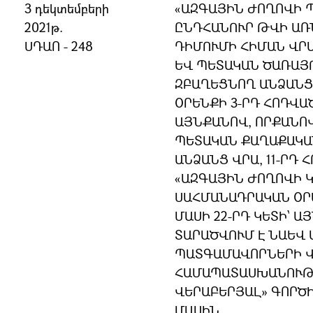
3 դեկտեմբերի
«ԱԶԳԱՅԻՆ ԺՈՂՈՎԻ 
2021թ.
ԸՆԴՀԱՆՈՒՐ ԹՎԻ ԱՌ
ՍԴԱՈ - 248
ԴԻՄՈՒՄԻ ՀԻՄԱՆ ՎՐԱ
ԵՎ ՊԵՏԱԿԱՆ ԾԱՌԱՅ
ԶԲԱՂԵՑՆՈՂ ԱՆՁԱՆՑ
ՕՐԵՆՔԻ 3-ՐԴ ՀՈԴՎԱԾ
ԱՅՆՔԱՆՈՎ, ՈՐՔԱՆՈՎ
ՊԵՏԱԿԱՆ ՔԱՂԱՔԱԿԱ
ԱՆՁԱՆՑ ՎՐԱ, 11-ՐԴ 
«ԱԶԳԱՅԻՆ ԺՈՂՈՎԻ 
ՍԱՀՄԱՆԱԴՐԱԿԱՆ ՕՐԵ
ՄԱՍԻ 22-ՐԴ ԿԵՏԻ՝ Ա
ՏԱՐԱԾՎՈՒՄ Է ՆԱԵՎ
ՊԱՏԳԱՄԱՎՈՐՆԵՐԻ Վ
ՀԱՄԱՊԱՏԱՍԽԱՆՈՒԹՅ
ՎԵՐԱԲԵՐՅԱԼ» ԳՈՐԾ
ՄԱՍԻՆ