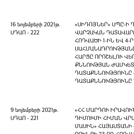
16 նոյեմբերի 2021թ.
«ՍԻԴՈՅՆԵՐ» ՍՊԸ-Ի 
ՍԴԱՈ - 222
ՎԱՐՉԱԿԱՆ ԴԱՏԱՎԱՐ
ՀՈԴՎԱԾԻ 1-ԻՆ ԵՎ 4-
ՍԱՀՄԱՆԱԴՐՈՒԹՅԱՆ
ՀԱՐՑԸ ՈՐՈՇԵԼՈՒ ՎԵ
ՔՆՆՈՒԹՅԱՆ ԺԱՄԿԵՏ
ԴԱՏԱՔՆՆՈՒԹՅՈՒՆԸ 
ԴԱՏԱՔՆՆՈՒԹՅՈՒՆԸ 
9 նոյեմբերի 2021թ.
«ՀՀ ՄԱՐԴՈՒ ԻՐԱՎՈ
ՍԴԱՈ - 221
ԴԻՄՈՒՄԻ ՀԻՄԱՆ ՎՐ
ՄԱՍԻՆ» ՀԱՅԱՍՏԱՆԻ