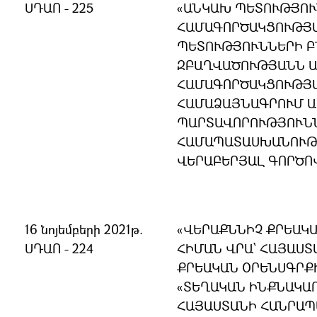
ՍԴԱՈ - 225
«ԱՆԿԱԽ ՊԵՏՈՒԹՅՈ
ՀԱՄԱԳՈՐԾԱԿՑՈՒԹՅ
ՊԵՏՈՒԹՅՈՒՆՆԵՐԻ 
ԶԲԱՂՎԱԾՈՒԹՅԱՆՆ Ա
ՀԱՄԱԳՈՐԾԱԿՑՈՒԹՅԱ
ՀԱՄԱՁԱՅՆԱԳՐՈՒՄ 
ՊԱՐՏԱՎՈՐՈՒԹՅՈՒՆՆ
ՀԱՄԱՊԱՏԱՍԽԱՆՈՒԹՅ
ՎԵՐԱԲԵՐՅԱԼ ԳՈՐԾՈ
16 նոյեմբերի 2021թ.
«ՎԵՐԱՔՆՆԻՉ ՔՐԵԱԿ
ՍԴԱՈ - 224
ՀԻՄԱՆ ՎՐԱ՝ ՀԱՅԱՍ
ՔՐԵԱԿԱՆ ՕՐԵՆՍԳՐՔԻ
«ՏԵՂԱԿԱՆ ԻՆՔՆԱԿԱ
ՀԱՅԱՍՏԱՆԻ ՀԱՆՐԱՊ