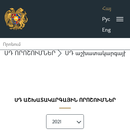
Հայ
Рус
Eng
ՍԴ ՈՐՈՇՈՒՄՆԵՐ
ՍԴ աշխատակարգային 
ՍԴ ԱՇԽԱՏԱԿԱՐԳԱՅԻՆ ՈՐՈՇՈՒՄՆԵՐ
2021