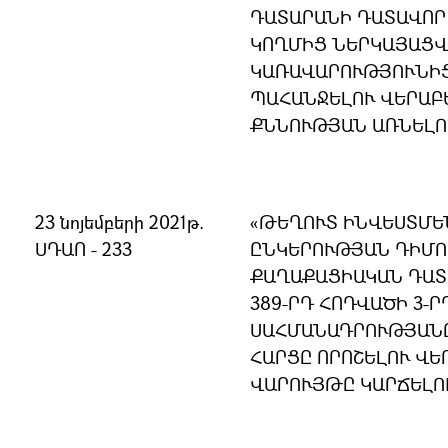
ԴԱՏԱՐԱՆԻ ԴԱՏԱՎՈՐ
ԿՈՂՄԻՑ ՆԵՐԿԱՅԱՑՎ
ԿԱՌԱՎԱՐՈՒԹՅՈՒՆԻ
ՊԱՀԱՆՋԵԼՈՒ ՎԵՐԱԲ
ՔՆՆՈՒԹՅԱՆ ԱՌՆԵԼՈ
23 նոյեմբերի 2021թ.
«ԹԵՂՈՒՏ ԻՆՎԵՍՏՄԵ
ՍԴԱՈ - 233
ԸՆԿԵՐՈՒԹՅԱՆ ԴԻՄՈՒ
ՔԱՂԱՔԱՑԻԱԿԱՆ ԴԱՏ
389-ՐԴ ՀՈԴՎԱԾԻ 3-Ր
ՍԱՀՄԱՆԱԴՐՈՒԹՅԱՆ
ՀԱՐՑԸ ՈՐՈՇԵԼՈՒ ՎԵ
ՎԱՐՈՒՅԹԸ ԿԱՐՃԵԼՈ