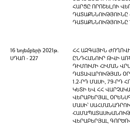
ՀԱՐՑԸ ՈՐՈՇԵԼՈՒ ՎԵ
ԴԱՏԱՔՆՆՈՒԹՅՈՒՆԸ 
ԴԱՏԱՔՆՆՈՒԹՅՈՒՆԸ 
16 նոյեմբերի 2021թ.
ՀՀ ԱԶԳԱՅԻՆ ԺՈՂՈՎ
ՍԴԱՈ - 227
ԸՆԴՀԱՆՈՒՐ ԹՎԻ ԱՌ
ԴԻՄՈՒՄԻ ՀԻՄԱՆ ՎՐԱ
ԴԱՏԱՎԱՐՈՒԹՅԱՆ ՕՐ
1.2-ՐԴ ՄԱՍԻ, 79-ՐԴ 
ԿԵՏԻ ԵՎ ՀՀ ՎԱՐՉԱ
ՎԵՐԱԲԵՐՅԱԼ ՕՐԵՆՍԳ
ՄԱՍԻ՝ ՍԱՀՄԱՆԱԴՐՈ
ՀԱՄԱՊԱՏԱՍԽԱՆՈՒԹՅ
ՎԵՐԱԲԵՐՅԱԼ ԳՈՐԾՈ