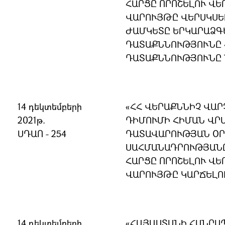
ՀԱՐՑԸ ՈՐՈՇԵԼՈՒ ՎԵ
ՎԱՐՈՒՅԹԸ ՎԵՐՍԿՍԵ
ԺԱՄԿԵՏԸ ԵՐԿԱՐԱՁԳԵ
ԴԱՏԱՔՆՆՈՒԹՅՈՒՆԸ 
ԴԱՏԱՔՆՆՈՒԹՅՈՒՆԸ 
14 դեկտեմբերի
«ՀՀ ՎԵՐԱՔՆՆԻՉ ՎԱ
2021թ.
ԴԻՄՈՒՄԻ ՀԻՄԱՆ ՎՐԱ
ՍԴԱՈ - 254
ԴԱՏԱՎԱՐՈՒԹՅԱՆ ՕՐԵ
ՍԱՀՄԱՆԱԴՐՈՒԹՅԱՆ
ՀԱՐՑԸ ՈՐՈՇԵԼՈՒ ՎԵ
ՎԱՐՈՒՅԹԸ ԿԱՐՃԵԼՈ
14 դեկտեմբերի
«ՀԱՅԱՍՏԱՆԻ ՀԱՆՐԱ