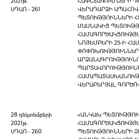
2021թ.
ՀԱՓՇՏԱԿՈՒՄՆԵՐԻ Դ
ՍԴԱՈ - 261
ՎԵՐԱԴԱՐՁԻ ԱՊԱՀՈՎ
ՊԵՏՈՒԹՅՈՒՆՆԵՐԻ 
ՄԱՍՆԱԿԻՑ ՊԵՏՈՒԹ
ՀԱՄԱԳՈՐԾԱԿՑՈՒԹՅԱ
ՆՈՅԵՄԲԵՐԻ 25-Ի Հ
ՓՈՓՈԽՈՒԹՅՈՒՆՆԵՐ 
ԱՐՁԱՆԱԳՐՈՒԹՅՈՒՆ
ՊԱՐՏԱՎՈՐՈՒԹՅՈՒՆՆ
ՀԱՄԱՊԱՏԱՍԽԱՆՈՒԹՅ
ՎԵՐԱԲԵՐՅԱԼ ԳՈՐԾՈ
28 դեկտեմբերի
«ԱՆԿԱԽ ՊԵՏՈՒԹՅՈ
2021թ.
ՀԱՄԱԳՈՐԾԱԿՑՈՒԹՅ
ՍԴԱՈ - 260
ՊԵՏՈՒԹՅՈՒՆՆԵՐԻ Զ