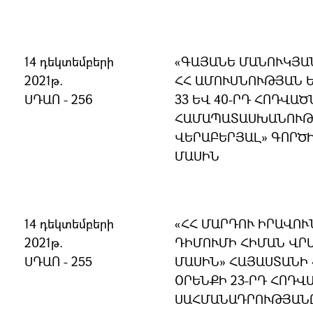
14 դեկտեմբերի
«ԳԱՅԱՆԵ ՄԱՆՈՒԿՅԱՆ
2021թ.
ՀՀ ԱՄՈՒՍՆՈՒԹՅԱՆ 
ՍԴԱՈ - 256
33 ԵՎ 40-ՐԴ ՀՈԴՎԱ
ՀԱՄԱՊԱՏԱՍԽԱՆՈՒԹՅ
ՎԵՐԱԲԵՐՅԱԼ» ԳՈՐԾ
ՄԱՍԻՆ
14 դեկտեմբերի
«ՀՀ ՄԱՐԴՈՒ ԻՐԱՎՈ
2021թ.
ԴԻՄՈՒՄԻ ՀԻՄԱՆ ՎՐ
ՍԴԱՈ - 255
ՄԱՍԻՆ» ՀԱՅԱՍՏԱՆԻ
ՕՐԵՆՔԻ 23-ՐԴ ՀՈԴՎԱ
ՍԱՀՄԱՆԱԴՐՈՒԹՅԱՆ