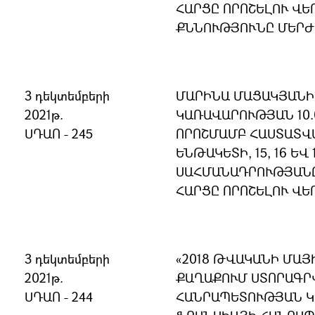
ՀԱՐՑԸ ՈՐՈՇԵԼՈՒ ՎԵ
ՔՆՆՈՒԹՅՈՒՆԸ ՄԵՐԺ
3 դեկտեմբերի
ՄԱՐԻՆԱ ՄԱՑԱԿՅԱՆԻ 
2021թ.
ԿԱՌԱՎԱՐՈՒԹՅԱՆ 10.0
ՍԴԱՈ - 245
ՈՐՈՇՄԱՄԲ ՀԱՍՏԱՏՎԱ
ԵՆԹԱԿԵՏԻ, 15, 16 ԵՎ 
ՍԱՀՄԱՆԱԴՐՈՒԹՅԱՆ
ՀԱՐՑԸ ՈՐՈՇԵԼՈՒ ՎԵ
3 դեկտեմբերի
«2018 ԹՎԱԿԱՆԻ ՄԱՅ
2021թ.
ՔԱՂԱՔՈՒՄ ՍՏՈՐԱԳՐ
ՍԴԱՈ - 244
ՀԱՆՐԱՊԵՏՈՒԹՅԱՆ 