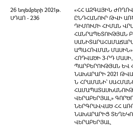
26 նոյեմբերի 2021թ.
«ՀՀ ԱԶԳԱՅԻՆ ԺՈՂՈ
ՍԴԱՈ - 236
ԸՆԴՀԱՆՈՒՐ ԹՎԻ ԱՌ
ԴԻՄՈՒՄԻ ՀԻՄԱՆ ՎՐԱ
ՀԱՆՐԱՊԵՏՈՒԹՅԱՆ 
ՍԱՆԻՏԱՐԱՀԱՄԱՃԱՐ
ԱՊԱՀՈՎՄԱՆ ՄԱՍԻՆ» 
ՀՈԴՎԱԾԻ 3-ՐԴ ՄԱՍԻ,
ՊԱՐԲԵՐՈՒԹՅԱՆ ԵՎ 
ՆԱԽԱՐԱՐԻ 2021 ԹՎԱԿ
Ն ՀՐԱՄԱՆԻ՝ ՍԱՀՄԱ
ՀԱՄԱՊԱՏԱՍԽԱՆՈՒԹՅ
ՎԵՐԱԲԵՐՅԱԼ» ԳՈՐԾ
ՆԵՐԳՐԱՎՎԱԾ ՀՀ Ա
ՆԱԽԱՐԱՐԻՑ ՏԵՂԵԿՈ
ՎԵՐԱԲԵՐՅԱԼ