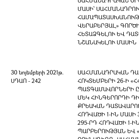
ՍԱՀՄԱՆԱԴՐԱԿԱՆ ՕՐԵ
ՄԱՍԻ՝ ՍԱՀՄԱՆԱԴՐՈ
ՀԱՄԱՊԱՏԱՍԽԱՆՈՒԹՅ
ՎԵՐԱԲԵՐՅԱԼ» ԳՈՐԾ
ՀԵՏԱՁԳԵԼՈՒ ԵՎ ԴԱ
ՆՇԱՆԱԿԵԼՈՒ ՄԱՍԻՆ
30 նոյեմբերի 2021թ.
ՍԱՀՄԱՆԱԴՐԱԿԱՆ ԴԱ
ՍԴԱՈ - 242
ՀՈԿՏԵՄԲԵՐԻ 26-Ի «
ՊԱՏԳԱՄԱՎՈՐՆԵՐԻ 
ՄԵԿ ՀԻՆԳԵՐՈՐԴԻ ԴԻ
ՔՐԵԱԿԱՆ ԴԱՏԱՎԱՐՈ
ՀՈԴՎԱԾԻ 1-ԻՆ ՄԱՍԻ 3
295-ՐԴ ՀՈԴՎԱԾԻ 1-Ի
ՊԱՐԲԵՐՈՒԹՅԱՆ ԵՎ 