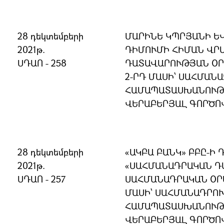
28 դեկտեմբերի
ՄԱՐԻՆԵ ԿՊՐՅԱՆԻ Ե
2021թ.
ԴԻՄՈՒՄԻ ՀԻՄԱՆ ՎՐԱ
ՍԴԱՈ - 258
ԴԱՏԱՎԱՐՈՒԹՅԱՆ ՕՐ
2-ՐԴ ՄԱՍԻ՝ ՍԱՀՄԱՆ
ՀԱՄԱՊԱՏԱՍԽԱՆՈՒԹՅ
ՎԵՐԱԲԵՐՅԱԼ ԳՈՐԾՈ
28 դեկտեմբերի
«ԱԿԲԱ ԲԱՆԿ» ԲԲԸ-Ի 
2021թ.
«ՍԱՀՄԱՆԱԴՐԱԿԱՆ Դ
ՍԴԱՈ - 257
ՍԱՀՄԱՆԱԴՐԱԿԱՆ ՕՐԵ
ՄԱՍԻ՝ ՍԱՀՄԱՆԱԴՐՈ
ՀԱՄԱՊԱՏԱՍԽԱՆՈՒԹՅ
ՎԵՐԱԲԵՐՅԱԼ ԳՈՐԾՈ