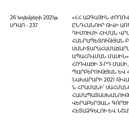
26 նոյեմբերի 2021թ.
«ՀՀ ԱԶԳԱՅԻՆ ԺՈՂՈ
ՍԴԱՈ - 237
ԸՆԴՀԱՆՈՒՐ ԹՎԻ ԱՌ
ԴԻՄՈՒՄԻ ՀԻՄԱՆ ՎՐԱ
ՀԱՆՐԱՊԵՏՈՒԹՅԱՆ 
ՍԱՆԻՏԱՐԱՀԱՄԱՃԱՐ
ԱՊԱՀՈՎՄԱՆ ՄԱՍԻՆ» 
ՀՈԴՎԱԾԻ 3-ՐԴ ՄԱՍԻ,
ՊԱՐԲԵՐՈՒԹՅԱՆ ԵՎ 
ՆԱԽԱՐԱՐԻ 2021 ԹՎԱԿ
Ն ՀՐԱՄԱՆԻ՝ ՍԱՀՄԱ
ՀԱՄԱՊԱՏԱՍԽԱՆՈՒԹՅ
ՎԵՐԱԲԵՐՅԱԼ» ԳՈՐԾ
ՀԵՏԱՁԳԵԼՈՒ ԵՎ ՆՇԱ