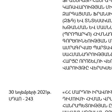
ՖՐԱՆՍԻԱՅԻ ՀԱՆՐԱ
ԿԱՌԱՎԱՐՈՒԹՅԱՆ ՄԻ
ԶԱՐԳԱՑՄԱՆ ՖՐԱՆՍԻ
(ԶՖԳ) ԵՎ ՏՆՏԵՍԱԿ
ԽԹԱՆՄԱՆ ԵՎ ՄԱՍՆ
(ՊՐՈՊԱՐԿՈ) ՀԻՄՆԱ
ԳՈՐԾՈՒՆԵՈՒԹՅԱՆ Մ
ԱՄՐԱԳՐՎԱԾ ՊԱՐՏԱՎ
ՍԱՀՄԱՆԱԴՐՈՒԹՅԱՆ
ՀԱՐՑԸ ՈՐՈՇԵԼՈՒ ՎԵ
ՎԱՐՈՒՅԹԸ ՎԵՐՍԿՍԵ
30 նոյեմբերի 2021թ.
«ՀՀ ՄԱՐԴՈՒ ԻՐԱՎՈ
ՍԴԱՈ - 243
ԴԻՄՈՒՄԻ ՀԻՄԱՆ ՎՐԱ
ՀԱՆՐԱՊԵՏՈՒԹՅԱՆ Ը