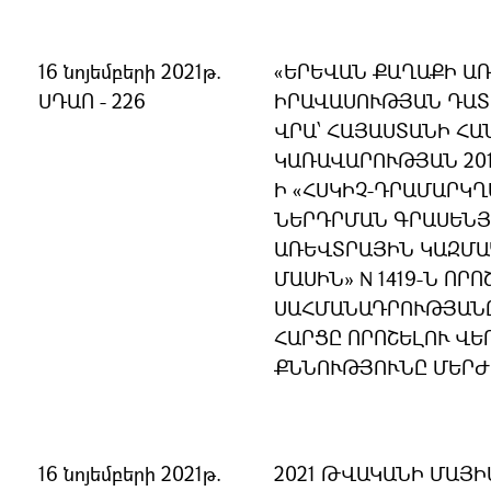
16 նոյեմբերի 2021թ.
«ԵՐԵՎԱՆ ՔԱՂԱՔԻ Ա
ՍԴԱՈ - 226
ԻՐԱՎԱՍՈՒԹՅԱՆ ԴԱՏ
ՎՐԱ՝ ՀԱՅԱՍՏԱՆԻ Հ
ԿԱՌԱՎԱՐՈՒԹՅԱՆ 201
Ի «ՀՍԿԻՉ-ԴՐԱՄԱՐԿ
ՆԵՐԴՐՄԱՆ ԳՐԱՍԵՆՅ
ԱՌԵՎՏՐԱՅԻՆ ԿԱԶՄԱ
ՄԱՍԻՆ» N 1419-Ն ՈՐՈ
ՍԱՀՄԱՆԱԴՐՈՒԹՅԱՆ
ՀԱՐՑԸ ՈՐՈՇԵԼՈՒ ՎԵ
ՔՆՆՈՒԹՅՈՒՆԸ ՄԵՐԺ
16 նոյեմբերի 2021թ.
2021 ԹՎԱԿԱՆԻ ՄԱՅԻ