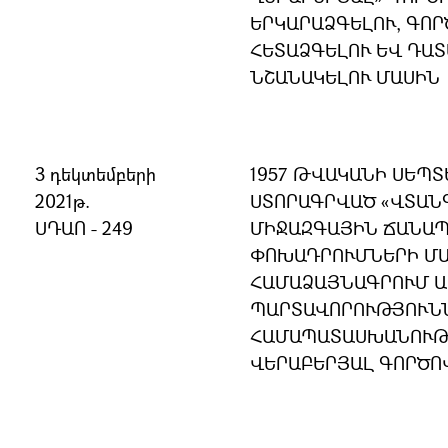
ԵՐԿԱՐԱՁԳԵԼՈՒ, ԳՈ
ՀԵՏԱՁԳԵԼՈՒ ԵՎ ԴԱ
ՆՇԱՆԱԿԵԼՈՒ ՄԱՍԻՆ
3 դեկտեմբերի
1957 ԹՎԱԿԱՆԻ ՍԵՊՏ
2021թ.
ՍՏՈՐԱԳՐՎԱԾ «ՎՏԱՆ
ՍԴԱՈ - 249
ՄԻՋԱԶԳԱՅԻՆ ՃԱՆԱ
ՓՈԽԱԴՐՈՒՄՆԵՐԻ ՄԱ
ՀԱՄԱՁԱՅՆԱԳՐՈՒՄ 
ՊԱՐՏԱՎՈՐՈՒԹՅՈՒՆՆ
ՀԱՄԱՊԱՏԱՍԽԱՆՈՒԹՅ
ՎԵՐԱԲԵՐՅԱԼ ԳՈՐԾՈ