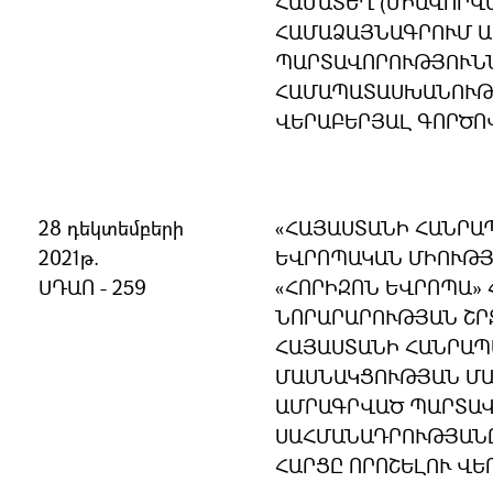
ՀԱՄԱՏԵՂ (ՄԻԱՎՈՐՎ
ՀԱՄԱՁԱՅՆԱԳՐՈՒՄ 
ՊԱՐՏԱՎՈՐՈՒԹՅՈՒՆՆ
ՀԱՄԱՊԱՏԱՍԽԱՆՈՒԹՅ
ՎԵՐԱԲԵՐՅԱԼ ԳՈՐԾՈ
28 դեկտեմբերի
«ՀԱՅԱՍՏԱՆԻ ՀԱՆՐԱ
2021թ.
ԵՎՐՈՊԱԿԱՆ ՄԻՈՒԹՅ
ՍԴԱՈ - 259
«ՀՈՐԻԶՈՆ ԵՎՐՈՊԱ»
ՆՈՐԱՐԱՐՈՒԹՅԱՆ ՇՐ
ՀԱՅԱՍՏԱՆԻ ՀԱՆՐԱ
ՄԱՍՆԱԿՑՈՒԹՅԱՆ ՄԱ
ԱՄՐԱԳՐՎԱԾ ՊԱՐՏԱՎ
ՍԱՀՄԱՆԱԴՐՈՒԹՅԱՆ
ՀԱՐՑԸ ՈՐՈՇԵԼՈՒ ՎԵ