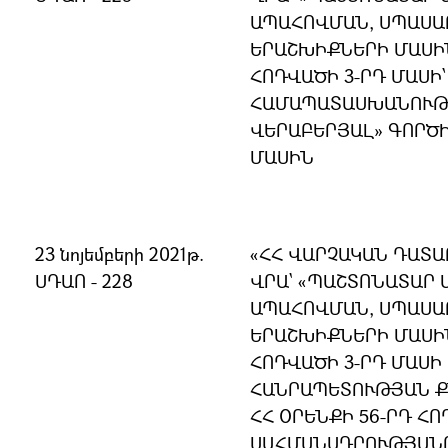
ԱՊԱՀՈՎՄԱՆ, ՍՊԱՍԱ
ԵՐԱՇԽԻՔՆԵՐԻ ՄԱՍԻՆ
ՀՈԴՎԱԾԻ 3-ՐԴ ՄԱՍԻ
ՀԱՄԱՊԱՏԱՍԽԱՆՈՒԹՅ
ՎԵՐԱԲԵՐՅԱԼ» ԳՈՐԾ
ՄԱՍԻՆ
23 նոյեմբերի 2021թ.
«ՀՀ ՎԱՐՉԱԿԱՆ ԴԱՏ
ՍԴԱՈ - 228
ՎՐԱ` «ՊԱՇՏՈՆԱՏԱՐ
ԱՊԱՀՈՎՄԱՆ, ՍՊԱՍԱ
ԵՐԱՇԽԻՔՆԵՐԻ ՄԱՍԻՆ
ՀՈԴՎԱԾԻ 3-ՐԴ ՄԱՍԻ
ՀԱՆՐԱՊԵՏՈՒԹՅԱՆ Ք
ՀՀ ՕՐԵՆՔԻ 56-ՐԴ ՀՈ
ՍԱՀՄԱՆԱԴՐՈՒԹՅԱՆ