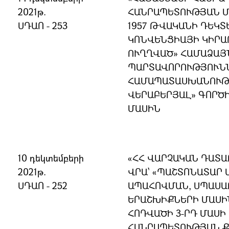
2021թ.
ՀԱՆՐԱՊԵՏՈՒԹՅԱՆ Մ
ՍԴԱՈ - 253
1957 ԹՎԱԿԱՆԻ ԴԵԿՏ
ԿՈՆՎԵՆՑԻԱՅԻ ԿԻՐԱ
ՈՒՂՂՎԱԾ» ՀԱՄԱՁԱՅ
ՊԱՐՏԱՎՈՐՈՒԹՅՈՒՆՆ
ՀԱՄԱՊԱՏԱՍԽԱՆՈՒԹՅ
ՎԵՐԱԲԵՐՅԱԼ» ԳՈՐԾ
ՄԱՍԻՆ
10 դեկտեմբերի
«ՀՀ ՎԱՐՉԱԿԱՆ ԴԱՏ
2021թ.
ՎՐԱ` «ՊԱՇՏՈՆԱՏԱՐ
ՍԴԱՈ - 252
ԱՊԱՀՈՎՄԱՆ, ՍՊԱՍԱ
ԵՐԱՇԽԻՔՆԵՐԻ ՄԱՍԻՆ
ՀՈԴՎԱԾԻ 3-ՐԴ ՄԱՍԻ
ՀԱՆՐԱՊԵՏՈՒԹՅԱՆ Ք