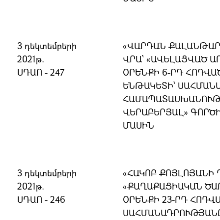
3 դեկտեմբերի
«ՎԱՐԴԱՆ ՔԱԼԱՆԹԱՐ
2021թ.
ՎՐԱ՝ «ԱՎԵԼԱՑՎԱԾ Ա
ՍԴԱՈ - 247
ՕՐԵՆՔԻ 6-ՐԴ ՀՈԴՎԱԾ
ԵՆԹԱԿԵՏԻ՝ ՍԱՀՄԱՆ
ՀԱՄԱՊԱՏԱՍԽԱՆՈՒԹՅ
ՎԵՐԱԲԵՐՅԱԼ» ԳՈՐԾ
ՄԱՍԻՆ
3 դեկտեմբերի
«ՀԱԿՈԲ ՔՈՅԼՈՅԱՆԻ 
2021թ.
«ՔԱՂԱՔԱՑԻԱԿԱՆ ԾԱ
ՍԴԱՈ - 246
ՕՐԵՆՔԻ 23-ՐԴ ՀՈԴՎԱ
ՍԱՀՄԱՆԱԴՐՈՒԹՅԱՆ