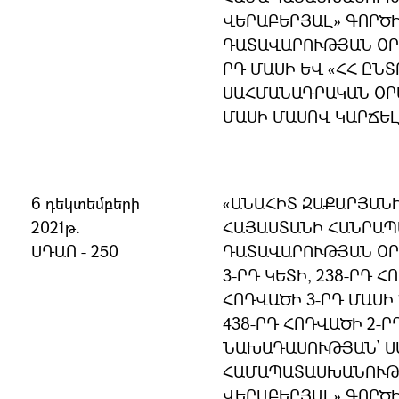
ՎԵՐԱԲԵՐՅԱԼ» ԳՈՐԾԻ
ԴԱՏԱՎԱՐՈՒԹՅԱՆ ՕՐԵ
ՐԴ ՄԱՍԻ ԵՎ «ՀՀ ԸՆ
ՍԱՀՄԱՆԱԴՐԱԿԱՆ ՕՐԵ
ՄԱՍԻ ՄԱՍՈՎ ԿԱՐՃԵԼ
6 դեկտեմբերի
«ԱՆԱՀԻՏ ԶԱՔԱՐՅԱՆԻ
2021թ.
ՀԱՅԱՍՏԱՆԻ ՀԱՆՐԱՊ
ՍԴԱՈ - 250
ԴԱՏԱՎԱՐՈՒԹՅԱՆ ՕՐ
3-ՐԴ ԿԵՏԻ, 238-ՐԴ Հ
ՀՈԴՎԱԾԻ 3-ՐԴ ՄԱՍԻ
438-ՐԴ ՀՈԴՎԱԾԻ 2-Ր
ՆԱԽԱԴԱՍՈՒԹՅԱՆ՝ 
ՀԱՄԱՊԱՏԱՍԽԱՆՈՒԹՅ
ՎԵՐԱԲԵՐՅԱԼ» ԳՈՐԾ