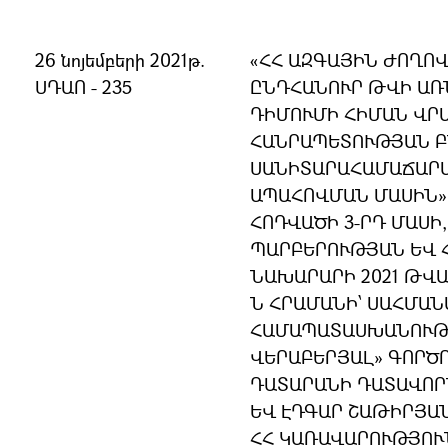
26 նոյեմբերի 2021թ.
«ՀՀ ԱԶԳԱՅԻՆ ԺՈՂՈ
ՍԴԱՈ - 235
ԸՆԴՀԱՆՈՒՐ ԹՎԻ ԱՌ
ԴԻՄՈՒՄԻ ՀԻՄԱՆ ՎՐԱ
ՀԱՆՐԱՊԵՏՈՒԹՅԱՆ 
ՍԱՆԻՏԱՐԱՀԱՄԱՃԱՐ
ԱՊԱՀՈՎՄԱՆ ՄԱՍԻՆ» 
ՀՈԴՎԱԾԻ 3-ՐԴ ՄԱՍԻ,
ՊԱՐԲԵՐՈՒԹՅԱՆ ԵՎ 
ՆԱԽԱՐԱՐԻ 2021 ԹՎԱԿ
Ն ՀՐԱՄԱՆԻ՝ ՍԱՀՄԱ
ՀԱՄԱՊԱՏԱՍԽԱՆՈՒԹՅ
ՎԵՐԱԲԵՐՅԱԼ» ԳՈՐԾ
ԴԱՏԱՐԱՆԻ ԴԱՏԱՎՈՐ
ԵՎ ԷԴԳԱՐ ՇԱԹԻՐՅԱ
ՀՀ ԿԱՌԱՎԱՐՈՒԹՅՈՒ