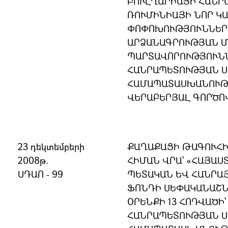
ԲՈՒԼՂԱՐԻԱՅԻ ՀԱՆՐ
ՌՈՒՄԻՆԻԱՅԻ ՆՈՐ Կ
ՓՈՓՈԽՈՒԹՅՈՒՆՆԵՐ
ԱՐՁԱՆԱԳՐՈՒԹՅԱՆ Մ
ՊԱՐՏԱՎՈՐՈՒԹՅՈՒՆՆ
ՀԱՆՐԱՊԵՏՈՒԹՅԱՆ 
ՀԱՄԱՊԱՏԱՍԽԱՆՈՒԹՅ
ՎԵՐԱԲԵՐՅԱԼ ԳՈՐԾՈ
23 դեկտեմբերի
ՔԱՂԱՔԱՑԻ ԹԱԳՈՒՀԻ
2008թ.
ՀԻՄԱՆ ՎՐԱ՝ «ՀԱՅԱ
ՍԴԱՈ - 99
ՊԵՏԱԿԱՆ ԵՎ ՀԱՆՐԱ
ՖՈՆԴԻ ՍԵՓԱԿԱՆԱՇՆ
ՕՐԵՆՔԻ 13 ՀՈԴՎԱԾԻ
ՀԱՆՐԱՊԵՏՈՒԹՅԱՆ 