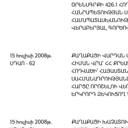
ՕՐԵՆՍԳՐՔԻ 426.1 Հ
ՀԱՆՐԱՊԵՏՈՒԹՅԱՆ 
ՀԱՄԱՊԱՏԱՍԽԱՆՈՒԹՅ
ՎԵՐԱԲԵՐՅԱԼ ԳՈՐԾՈ
15 հուլիսի 2008թ.
ՔԱՂԱՔԱՑԻ ՎԱՐԴԱՆ 
ՍԴԱՈ - 62
ՀԻՄԱՆ ՎՐԱ՝ ՀՀ ՔՐԵԱ
ՀՈԴՎԱԾԻ՝ ՀԱՅԱՍՏԱ
ՍԱՀՄԱՆԱԴՐՈՒԹՅԱՆ
ՀԱՐՑԸ ՈՐՈՇԵԼՈՒ ՎԵ
ԵՐԿՐՈՐԴ ԶԵԿՈՒՑՈՂ 
15 հուլիսի 2008թ.
ՔԱՂԱՔԱՑԻ ԽԱՉԱՏՈՒ