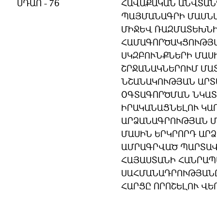
ՍԴԱՈ - 76
ՀԱՎԱՔԱԿԱՆ ԱՆՎՏԱՆ
ՊԱՅՄԱՆԱԳՐԻ ՄԱՍՆ
ՄԻՋԵՎ ՌԱԶՄԱՏԵԽՆ
ՀԱՄԱԳՈՐԾԱԿՑՈՒԹՅ
ՍԿԶԲՈՒՆՔՆԵՐԻ ՄԱՍ
ՇՐՋԱՆԱԿՆԵՐՈՒՄ ՄԱ
ՆՇԱՆԱԿՈՒԹՅԱՆ ԱՐՏ
ՕԳՏԱԳՈՐԾՄԱՆ ՆԿԱՏ
ԻՐԱԿԱՆԱՑՆԵԼՈՒ ԿԱ
ԱՐՁԱՆԱԳՐՈՒԹՅԱՆ Մ
ՄԱՍԻՆ ԵՐԿՐՈՐԴ ԱՐ
ԱՄՐԱԳՐՎԱԾ ՊԱՐՏԱՎ
ՀԱՅԱՍՏԱՆԻ ՀԱՆՐԱ
ՍԱՀՄԱՆԱԴՐՈՒԹՅԱՆ
ՀԱՐՑԸ ՈՐՈՇԵԼՈՒ ՎԵ