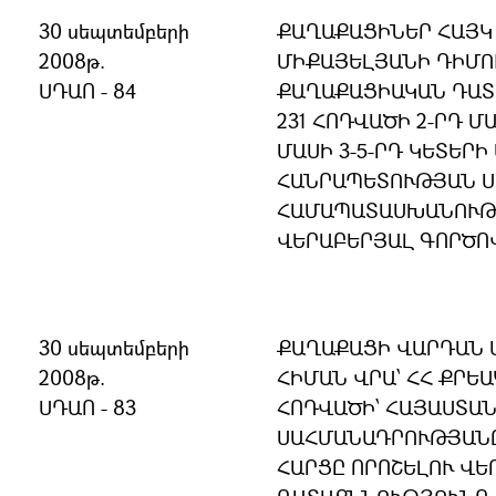
30 սեպտեմբերի
ՔԱՂԱՔԱՑԻՆԵՐ ՀԱՅԿ
2008թ.
ՄԻՔԱՅԵԼՅԱՆԻ ԴԻՄՈՒ
ՍԴԱՈ - 84
ՔԱՂԱՔԱՑԻԱԿԱՆ ԴԱՏ
231 ՀՈԴՎԱԾԻ 2-ՐԴ ՄԱ
ՄԱՍԻ 3-5-ՐԴ ԿԵՏԵՐԻ
ՀԱՆՐԱՊԵՏՈՒԹՅԱՆ 
ՀԱՄԱՊԱՏԱՍԽԱՆՈՒԹՅ
ՎԵՐԱԲԵՐՅԱԼ ԳՈՐԾՈ
30 սեպտեմբերի
ՔԱՂԱՔԱՑԻ ՎԱՐԴԱՆ 
2008թ.
ՀԻՄԱՆ ՎՐԱ՝ ՀՀ ՔՐԵԱ
ՍԴԱՈ - 83
ՀՈԴՎԱԾԻ՝ ՀԱՅԱՍՏԱ
ՍԱՀՄԱՆԱԴՐՈՒԹՅԱՆ
ՀԱՐՑԸ ՈՐՈՇԵԼՈՒ ՎԵ