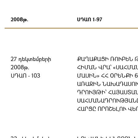
2008թ.
ՍԴԱՈ 1-97
27 դեկտեմբերի
ՔԱՂԱՔԱՑԻ ՌՈՒԲԵՆ 
2008թ.
ՀԻՄԱՆ ՎՐԱ՝ «ՍԱՀՄ
ՍԴԱՈ - 103
ՄԱՍԻՆ» ՀՀ ՕՐԵՆՔԻ 6
ԱՌԱՋԻՆ ՆԱԽԱԴԱՍՈ
ԴՐՈՒՅԹԻ՝ ՀԱՅԱՍՏԱ
ՍԱՀՄԱՆԱԴՐՈՒԹՅԱՆ
ՀԱՐՑԸ ՈՐՈՇԵԼՈՒ ՎԵ