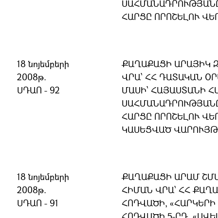
ՍԱՀՄԱՆԱԴՐՈՒԹՅԱՆ
ՀԱՐՑԸ ՈՐՈՇԵԼՈՒ ՎԵ
18 նոյեմբերի
ՔԱՂԱՔԱՑԻ ԱՐԱՅԻԿ 
2008թ.
ՎՐԱ՝ ՀՀ ԴԱՏԱԿԱՆ ՕՐ
ՍԴԱՈ - 92
ՄԱՍԻ՝ ՀԱՅԱՍՏԱՆԻ 
ՍԱՀՄԱՆԱԴՐՈՒԹՅԱՆ
ՀԱՐՑԸ ՈՐՈՇԵԼՈՒ ՎԵ
ԿԱՍԵՑՎԱԾ ՎԱՐՈՒՅԹ
18 նոյեմբերի
ՔԱՂԱՔԱՑԻ ԱՐԱՄ ՇՄ
2008թ.
ՀԻՄԱՆ ՎՐԱ՝ ՀՀ ՔԱՂ
ՍԴԱՈ - 91
ՀՈԴՎԱԾԻ, «ՀԱՐԿԵՐԻ 
ՀՈԴՎԱԾԻ 5-ՐԴ, «ԱՎ