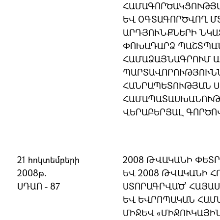
ՀԱՄԱԳՈՐԾԱԿՑՈՒԹՅ
ԵՎ ՕԳՏԱԳՈՐԾՎՈՂ Մ
ԱՐԴՅՈՒՆՔՆԵՐԻ ՆԿԱ
ՓՈԽԱԴԱՐՁ ՊԱՇՏՊԱ
ՀԱՄԱՁԱՅՆԱԳՐՈՒՄ 
ՊԱՐՏԱՎՈՐՈՒԹՅՈՒՆՆ
ՀԱՆՐԱՊԵՏՈՒԹՅԱՆ 
ՀԱՄԱՊԱՏԱՍԽԱՆՈՒԹՅ
ՎԵՐԱԲԵՐՅԱԼ ԳՈՐԾՈ
21 հոկտեմբերի
2008 ԹՎԱԿԱՆԻ ՓԵՏՐ
2008թ.
ԵՎ 2008 ԹՎԱԿԱՆԻ Հ
ՍԴԱՈ - 87
ՍՏՈՐԱԳՐՎԱԾ՝ ՀԱՅԱ
ԵՎ ԵՎՐՈՊԱԿԱՆ ՀԱՄ
ՄԻՋԵՎ «ՄԻՋՈՒԿԱՅԻ