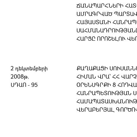
ՃԱՆԱՊԱՐՀՆԵՐԻ ՀԱՏՎ
ԱՄՐԱԳՐՎԱԾ ՊԱՐՏԱՎ
ՀԱՅԱՍՏԱՆԻ ՀԱՆՐԱ
ՍԱՀՄԱՆԱԴՐՈՒԹՅԱՆ
ՀԱՐՑԸ ՈՐՈՇԵԼՈՒ ՎԵ
2 դեկտեմբերի
ՔԱՂԱՔԱՑԻ ՍՈՒՍԱՆՆ
2008թ.
ՀԻՄԱՆ ՎՐԱ՝ ՀՀ ՎԱՐ
ՍԴԱՈ - 95
ՕՐԵՆՍԳՐՔԻ 8 ՀՈԴՎԱ
ՀԱՆՐԱՊԵՏՈՒԹՅԱՆ 
ՀԱՄԱՊԱՏԱՍԽԱՆՈՒԹՅ
ՎԵՐԱԲԵՐՅԱԼ ԳՈՐԾՈ