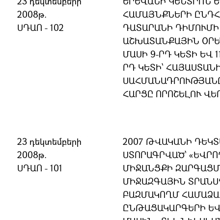
23 դեկտեմբերի
ԵՐԵՎԱՆԻ ԿԵՆՏՐՈՆ Ե
2008թ.
ՀԱՄԱՅՆՔՆԵՐԻ ԸՆԴՀ
ՍԴԱՈ - 102
ԴԱՏԱՐԱՆԻ ԴԻՄՈՒՄԻ 
ԱՇԽԱՏԱՆՔԱՅԻՆ ՕՐԵՆ
ՄԱՍԻ 9-ՐԴ ԿԵՏԻ ԵՎ 1
ՐԴ ԿԵՏԻ՝ ՀԱՅԱՍՏԱ
ՍԱՀՄԱՆԱԴՐՈՒԹՅԱՆ
ՀԱՐՑԸ ՈՐՈՇԵԼՈՒ ՎԵ
23 դեկտեմբերի
2007 ԹՎԱԿԱՆԻ ԴԵԿՏ
2008թ.
ՍՏՈՐԱԳՐՎԱԾ՝ «ԵՎՐՈ
ՍԴԱՈ - 101
ՄԻՋԱՆՑՔԻ ԶԱՐԳԱՑՄ
ՄԻՋԱԶԳԱՅԻՆ ՏՐԱՆՍ
ԲԱԶՄԱԿՈՂՄ ՀԱՄԱՁԱ
ԸՆԹԱՑԱԿԱՐԳԵՐԻ Ե