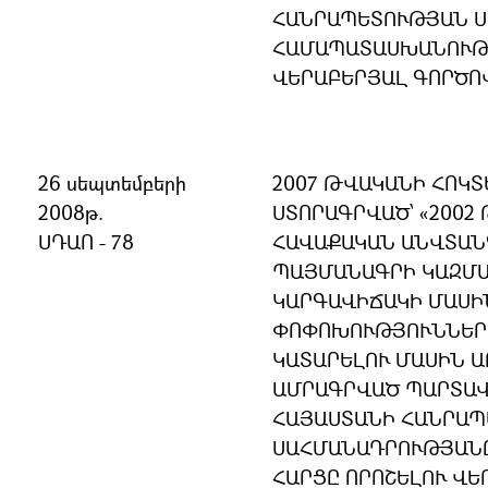
ՀԱՆՐԱՊԵՏՈՒԹՅԱՆ 
ՀԱՄԱՊԱՏԱՍԽԱՆՈՒԹՅ
ՎԵՐԱԲԵՐՅԱԼ ԳՈՐԾՈ
26 սեպտեմբերի
2007 ԹՎԱԿԱՆԻ ՀՈԿՏ
2008թ.
ՍՏՈՐԱԳՐՎԱԾ՝ «2002 
ՍԴԱՈ - 78
ՀԱՎԱՔԱԿԱՆ ԱՆՎՏԱՆ
ՊԱՅՄԱՆԱԳՐԻ ԿԱԶՄ
ԿԱՐԳԱՎԻՃԱԿԻ ՄԱՍԻ
ՓՈՓՈԽՈՒԹՅՈՒՆՆԵՐ 
ԿԱՏԱՐԵԼՈՒ ՄԱՍԻՆ 
ԱՄՐԱԳՐՎԱԾ ՊԱՐՏԱՎ
ՀԱՅԱՍՏԱՆԻ ՀԱՆՐԱ
ՍԱՀՄԱՆԱԴՐՈՒԹՅԱՆ
ՀԱՐՑԸ ՈՐՈՇԵԼՈՒ ՎԵ