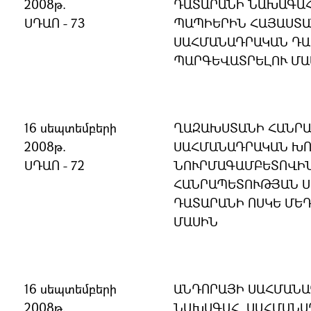
2008թ.
ԴԱՏԱՐԱՆԻ ՆԱԽԱԳԱՀ
ՍԴԱՈ - 73
ՊԱՊԻԵՐԻՆ ՀԱՅԱՍՏԱ
ՍԱՀՄԱՆԱԴՐԱԿԱՆ ԴԱ
ՊԱՐԳԵՎԱՏՐԵԼՈՒ ՄԱ
16 սեպտեմբերի
ՂԱԶԱԽՍՏԱՆԻ ՀԱՆՐ
2008թ.
ՍԱՀՄԱՆԱԴՐԱԿԱՆ ԽՈ
ՍԴԱՈ - 72
ՆՈՒՐՄԱԳԱՄԲԵՏՈՎԻՆ
ՀԱՆՐԱՊԵՏՈՒԹՅԱՆ 
ԴԱՏԱՐԱՆԻ ՈՍԿԵ ՄԵ
ՄԱՍԻՆ
16 սեպտեմբերի
ԱՆԴՈՐԱՅԻ ՍԱՀՄԱՆԱ
2008թ.
ՆԱԽԱԳԱՀ, ՍԱՀՄԱՆԱ