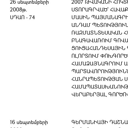
26 սեպտեմբերի
2007 ԹՎԱԿԱՆԻ ՀՈԿՏ
2008թ.
ՍՏՈՐԱԳՐՎԱԾ՝ ՀԱՎԱ
ՍԴԱՈ - 74
ՄԱՍԻՆ ՊԱՅՄԱՆԱԳՐ
ԱՆԴԱՄ ՊԵՏՈՒԹՅՈՒՆ
ՌԱԶՄԱՏՆՏԵՍԱԿԱՆ 
ԲՆԱԳԱՎԱՌՈՒՄ ԳՈՎԱ
ՑՈՒՑԱՀԱՆԴԵՍԱՅԻՆ
ՈԼՈՐՏՈՒՄ ՓՈԽԳՈՐԾ
ՀԱՄԱՁԱՅՆԱԳՐՈՒՄ 
ՊԱՐՏԱՎՈՐՈՒԹՅՈՒՆ
ՀԱՆՐԱՊԵՏՈՒԹՅԱՆ 
ՀԱՄԱՊԱՏԱՍԽԱՆՈՒԹՅ
ՎԵՐԱԲԵՐՅԱԼ ԳՈՐԾՈ
16 սեպտեմբերի
ԳԵՐՄԱՆԻԱՅԻ ԴԱՇՆԱ