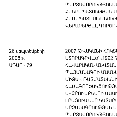
ՊԱՐՏԱՎՈՐՈՒԹՅՈՒՆՆ
ՀԱՆՐԱՊԵՏՈՒԹՅԱՆ 
ՀԱՄԱՊԱՏԱՍԽԱՆՈՒԹՅ
ՎԵՐԱԲԵՐՅԱԼ ԳՈՐԾՈ
26 սեպտեմբերի
2007 ԹՎԱԿԱՆԻ ՀՈԿՏ
2008թ.
ՍՏՈՐԱԳՐՎԱԾ՝ «1992 
ՍԴԱՈ - 79
ՀԱՎԱՔԱԿԱՆ ԱՆՎՏԱՆ
ՊԱՅՄԱՆԱԳՐԻ ՄԱՍՆ
ՄԻՋԵՎ ՌԱԶՄԱՏԵԽՆ
ՀԱՄԱԳՈՐԾԱԿՑՈՒԹՅ
ՍԿԶԲՈՒՆՔՆԵՐԻ ՄԱՍ
ԼՐԱՑՈՒՄՆԵՐ ԿԱՏԱՐ
ԱՐՁԱՆԱԳՐՈՒԹՅԱՆ Մ
ՊԱՐՏԱՎՈՐՈՒԹՅՈՒՆՆ