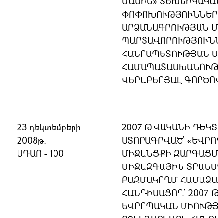
ՄԱՍԻՆ» ՏԵԽՆԻԿԱԿԱ
ՓՈՓՈԽՈՒԹՅՈՒՆՆԵՐ 
ԱՐՁԱՆԱԳՐՈՒԹՅԱՆ Մ
ՊԱՐՏԱՎՈՐՈՒԹՅՈՒՆՆ
ՀԱՆՐԱՊԵՏՈՒԹՅԱՆ 
ՀԱՄԱՊԱՏԱՍԽԱՆՈՒԹՅ
ՎԵՐԱԲԵՐՅԱԼ ԳՈՐԾՈ
23 դեկտեմբերի
2007 ԹՎԱԿԱՆԻ ԴԵԿՏ
2008թ.
ՍՏՈՐԱԳՐՎԱԾ՝ «ԵՎՐՈ
ՍԴԱՈ - 100
ՄԻՋԱՆՑՔԻ ԶԱՐԳԱՑՄ
ՄԻՋԱԶԳԱՅԻՆ ՏՐԱՆՍ
ԲԱԶՄԱԿՈՂՄ ՀԱՄԱՁԱ
ՀԱՆԴԻՍԱՑՈՂ՝ 2007 
ԵՎՐՈՊԱԿԱՆ ՄԻՈՒԹ