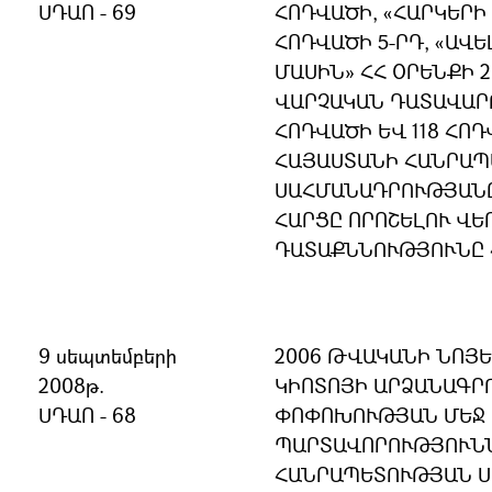
ՍԴԱՈ - 69
ՀՈԴՎԱԾԻ, «ՀԱՐԿԵՐԻ 
ՀՈԴՎԱԾԻ 5-ՐԴ, «ԱՎ
ՄԱՍԻՆ» ՀՀ ՕՐԵՆՔԻ 2
ՎԱՐՉԱԿԱՆ ԴԱՏԱՎԱՐ
ՀՈԴՎԱԾԻ ԵՎ 118 ՀՈԴ
ՀԱՅԱՍՏԱՆԻ ՀԱՆՐԱ
ՍԱՀՄԱՆԱԴՐՈՒԹՅԱՆ
ՀԱՐՑԸ ՈՐՈՇԵԼՈՒ ՎԵ
ԴԱՏԱՔՆՆՈՒԹՅՈՒՆԸ 
9 սեպտեմբերի
2006 ԹՎԱԿԱՆԻ ՆՈՅԵ
2008թ.
ԿԻՈՏՈՅԻ ԱՐՁԱՆԱԳՐ
ՍԴԱՈ - 68
ՓՈՓՈԽՈՒԹՅԱՆ ՄԵՋ
ՊԱՐՏԱՎՈՐՈՒԹՅՈՒՆՆ
ՀԱՆՐԱՊԵՏՈՒԹՅԱՆ 