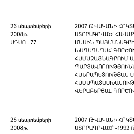
26 սեպտեմբերի
2007 ԹՎԱԿԱՆԻ ՀՈԿՏ
2008թ.
ՍՏՈՐԱԳՐՎԱԾ՝ ՀԱՎԱ
ՍԴԱՈ - 77
ՄԱՍԻՆ ՊԱՅՄԱՆԱԳՐ
ԽԱՂԱՂԱՊԱՀ ԳՈՐԾՈ
ՀԱՄԱՁԱՅՆԱԳՐՈՒՄ 
ՊԱՐՏԱՎՈՐՈՒԹՅՈՒՆՆ
ՀԱՆՐԱՊԵՏՈՒԹՅԱՆ 
ՀԱՄԱՊԱՏԱՍԽԱՆՈՒԹՅ
ՎԵՐԱԲԵՐՅԱԼ ԳՈՐԾՈ
26 սեպտեմբերի
2007 ԹՎԱԿԱՆԻ ՀՈԿՏ
2008թ.
ՍՏՈՐԱԳՐՎԱԾ՝ «1992 