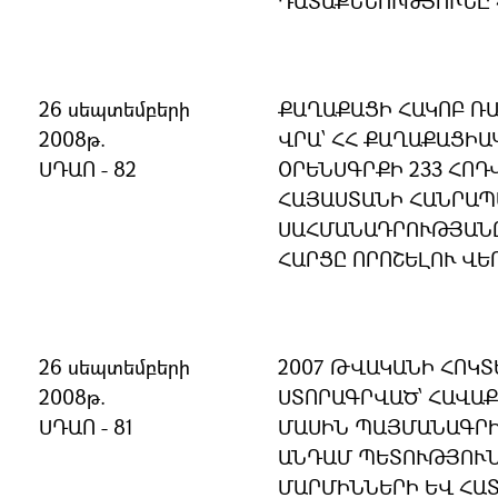
ԴԱՏԱՔՆՆՈՒԹՅՈՒՆԸ 
26 սեպտեմբերի
ՔԱՂԱՔԱՑԻ ՀԱԿՈԲ Ռ
2008թ.
ՎՐԱ՝ ՀՀ ՔԱՂԱՔԱՑԻ
ՍԴԱՈ - 82
ՕՐԵՆՍԳՐՔԻ 233 ՀՈԴՎ
ՀԱՅԱՍՏԱՆԻ ՀԱՆՐԱ
ՍԱՀՄԱՆԱԴՐՈՒԹՅԱՆ
ՀԱՐՑԸ ՈՐՈՇԵԼՈՒ ՎԵ
26 սեպտեմբերի
2007 ԹՎԱԿԱՆԻ ՀՈԿՏ
2008թ.
ՍՏՈՐԱԳՐՎԱԾ՝ ՀԱՎԱ
ՍԴԱՈ - 81
ՄԱՍԻՆ ՊԱՅՄԱՆԱԳՐ
ԱՆԴԱՄ ՊԵՏՈՒԹՅՈՒՆ
ՄԱՐՄԻՆՆԵՐԻ ԵՎ ՀԱ