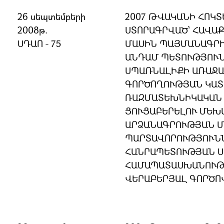
26 սեպտեմբերի
2007 ԹՎԱԿԱՆԻ ՀՈԿՏ
2008թ.
ՍՏՈՐԱԳՐՎԱԾ՝ ՀԱՎԱ
ՍԴԱՈ - 75
ՄԱՍԻՆ ՊԱՅՄԱՆԱԳՐ
ԱՆԴԱՄ ՊԵՏՈՒԹՅՈՒՆ
ՍՊԱՌՆԱԼԻՔԻ ԱՌԱՋԱ
ԳՈՐԾՈՂՈՒԹՅԱՆ ԿԱ
ՌԱԶՄԱՏԵԽՆԻԿԱԿԱՆ
ՑՈՒՑԱԲԵՐԵԼՈՒ ՄԵԽ
ԱՐՁԱՆԱԳՐՈՒԹՅԱՆ Մ
ՊԱՐՏԱՎՈՐՈՒԹՅՈՒՆՆ
ՀԱՆՐԱՊԵՏՈՒԹՅԱՆ 
ՀԱՄԱՊԱՏԱՍԽԱՆՈՒԹՅ
ՎԵՐԱԲԵՐՅԱԼ ԳՈՐԾՈ