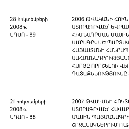
28 հոկտեմբերի
2006 ԹՎԱԿԱՆԻ ՀՈՒՆ
2008թ.
ՍՏՈՐԱԳՐՎԱԾ՝ ԵՎՐԱ
ՍԴԱՈ - 89
ՀԻՄՆԱԴՐՄԱՆ ՄԱՍԻՆ
ԱՄՐԱԳՐՎԱԾ ՊԱՐՏԱՎ
ՀԱՅԱՍՏԱՆԻ ՀԱՆՐԱ
ՍԱՀՄԱՆԱԴՐՈՒԹՅԱՆ
ՀԱՐՑԸ ՈՐՈՇԵԼՈՒ ՎԵ
ԴԱՏԱՔՆՆՈՒԹՅՈՒՆԸ 
21 հոկտեմբերի
2007 ԹՎԱԿԱՆԻ ՀՈԿՏ
2008թ.
ՍՏՈՐԱԳՐՎԱԾ՝ ՀԱՎԱ
ՍԴԱՈ - 88
ՄԱՍԻՆ ՊԱՅՄԱՆԱԳՐ
ՇՐՋԱՆԱԿՆԵՐՈՒՄ ՌԱ