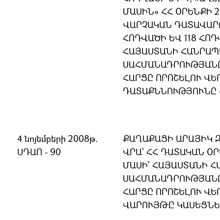
ՄԱՍԻՆ» ՀՀ ՕՐԵՆՔԻ 2
ՎԱՐՉԱԿԱՆ ԴԱՏԱՎԱՐ
ՀՈԴՎԱԾԻ ԵՎ 118 ՀՈԴ
ՀԱՅԱՍՏԱՆԻ ՀԱՆՐԱ
ՍԱՀՄԱՆԱԴՐՈՒԹՅԱՆ
ՀԱՐՑԸ ՈՐՈՇԵԼՈՒ ՎԵ
ԴԱՏԱՔՆՆՈՒԹՅՈՒՆԸ 
4 նոյեմբերի 2008թ.
ՔԱՂԱՔԱՑԻ ԱՐԱՅԻԿ 
ՍԴԱՈ - 90
ՎՐԱ՝ ՀՀ ԴԱՏԱԿԱՆ ՕՐ
ՄԱՍԻ՝ ՀԱՅԱՍՏԱՆԻ 
ՍԱՀՄԱՆԱԴՐՈՒԹՅԱՆ
ՀԱՐՑԸ ՈՐՈՇԵԼՈՒ ՎԵ
ՎԱՐՈՒՅԹԸ ԿԱՍԵՑՆԵ