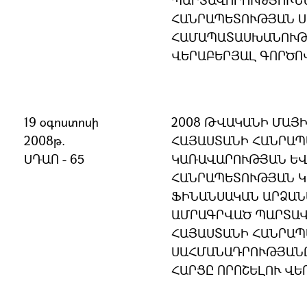
ՊԱՐՏԱՎՈՐՈՒԹՅՈՒՆՆ
ՀԱՆՐԱՊԵՏՈՒԹՅԱՆ 
ՀԱՄԱՊԱՏԱՍԽԱՆՈՒԹՅ
ՎԵՐԱԲԵՐՅԱԼ ԳՈՐԾՈ
19 օգոստոսի
2008 ԹՎԱԿԱՆԻ ՄԱՅԻ
2008թ.
ՀԱՅԱՍՏԱՆԻ ՀԱՆՐԱ
ՍԴԱՈ - 65
ԿԱՌԱՎԱՐՈՒԹՅԱՆ ԵՎ
ՀԱՆՐԱՊԵՏՈՒԹՅԱՆ 
ՖԻՆԱՆՍԱԿԱՆ ԱՐՁԱՆ
ԱՄՐԱԳՐՎԱԾ ՊԱՐՏԱՎ
ՀԱՅԱՍՏԱՆԻ ՀԱՆՐԱ
ՍԱՀՄԱՆԱԴՐՈՒԹՅԱՆ
ՀԱՐՑԸ ՈՐՈՇԵԼՈՒ ՎԵ