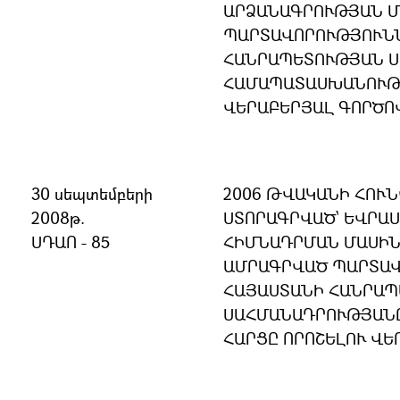
ԱՐՁԱՆԱԳՐՈՒԹՅԱՆ Մ
ՊԱՐՏԱՎՈՐՈՒԹՅՈՒՆՆ
ՀԱՆՐԱՊԵՏՈՒԹՅԱՆ 
ՀԱՄԱՊԱՏԱՍԽԱՆՈՒԹՅ
ՎԵՐԱԲԵՐՅԱԼ ԳՈՐԾՈ
30 սեպտեմբերի
2006 ԹՎԱԿԱՆԻ ՀՈՒՆ
2008թ.
ՍՏՈՐԱԳՐՎԱԾ՝ ԵՎՐԱ
ՍԴԱՈ - 85
ՀԻՄՆԱԴՐՄԱՆ ՄԱՍԻՆ
ԱՄՐԱԳՐՎԱԾ ՊԱՐՏԱՎ
ՀԱՅԱՍՏԱՆԻ ՀԱՆՐԱ
ՍԱՀՄԱՆԱԴՐՈՒԹՅԱՆ
ՀԱՐՑԸ ՈՐՈՇԵԼՈՒ ՎԵ