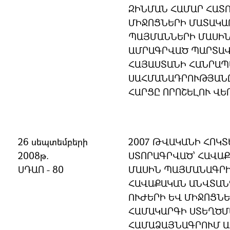
ԶԻՆՄԱՆ ՀԱՄԱՐ ՀԱՏՈ
ՄԻՋՈՑՆԵՐԻ ՄԱՏԱԿԱ
ՊԱՅՄԱՆՆԵՐԻ ՄԱՍԻ
ԱՄՐԱԳՐՎԱԾ ՊԱՐՏԱՎ
ՀԱՅԱՍՏԱՆԻ ՀԱՆՐԱ
ՍԱՀՄԱՆԱԴՐՈՒԹՅԱՆ
ՀԱՐՑԸ ՈՐՈՇԵԼՈՒ ՎԵ
26 սեպտեմբերի
2007 ԹՎԱԿԱՆԻ ՀՈԿՏ
2008թ.
ՍՏՈՐԱԳՐՎԱԾ՝ ՀԱՎԱ
ՍԴԱՈ - 80
ՄԱՍԻՆ ՊԱՅՄԱՆԱԳՐ
ՀԱՎԱՔԱԿԱՆ ԱՆՎՏԱՆ
ՈՒԺԵՐԻ ԵՎ ՄԻՋՈՑՆ
ՀԱՄԱԿԱՐԳԻ ՍՏԵՂԾՄ
ՀԱՄԱՁԱՅՆԱԳՐՈՒՄ 