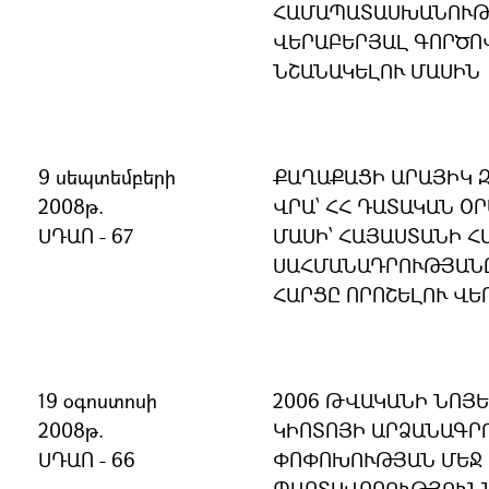
ՀԱՄԱՊԱՏԱՍԽԱՆՈՒԹՅ
ՎԵՐԱԲԵՐՅԱԼ ԳՈՐԾՈ
ՆՇԱՆԱԿԵԼՈՒ ՄԱՍԻՆ
9 սեպտեմբերի
ՔԱՂԱՔԱՑԻ ԱՐԱՅԻԿ 
2008թ.
ՎՐԱ՝ ՀՀ ԴԱՏԱԿԱՆ ՕՐ
ՍԴԱՈ - 67
ՄԱՍԻ՝ ՀԱՅԱՍՏԱՆԻ 
ՍԱՀՄԱՆԱԴՐՈՒԹՅԱՆ
ՀԱՐՑԸ ՈՐՈՇԵԼՈՒ ՎԵ
19 օգոստոսի
2006 ԹՎԱԿԱՆԻ ՆՈՅԵ
2008թ.
ԿԻՈՏՈՅԻ ԱՐՁԱՆԱԳՐ
ՍԴԱՈ - 66
ՓՈՓՈԽՈՒԹՅԱՆ ՄԵՋ