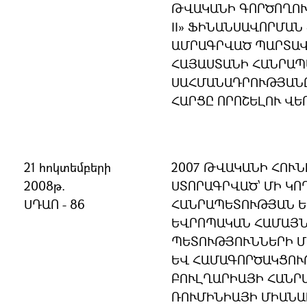
ԹՎԱԿԱՆԻ ԳՈՐԾՈՂՈՒ
II» ՖԻՆԱՆՍԱՎՈՐՄԱ
ԱՄՐԱԳՐՎԱԾ ՊԱՐՏԱՎ
ՀԱՅԱՍՏԱՆԻ ՀԱՆՐԱ
ՍԱՀՄԱՆԱԴՐՈՒԹՅԱՆ
ՀԱՐՑԸ ՈՐՈՇԵԼՈՒ ՎԵ
21 հոկտեմբերի
2007 ԹՎԱԿԱՆԻ ՀՈՒՆ
2008թ.
ՍՏՈՐԱԳՐՎԱԾ՝ ՄԻ ԿՈ
ՍԴԱՈ - 86
ՀԱՆՐԱՊԵՏՈՒԹՅԱՆ Ե
ԵՎՐՈՊԱԿԱՆ ՀԱՄԱՅՆ
ՊԵՏՈՒԹՅՈՒՆՆԵՐԻ Մ
ԵՎ ՀԱՄԱԳՈՐԾԱԿՑՈՒ
ԲՈՒԼՂԱՐԻԱՅԻ ՀԱՆՐ
ՌՈՒՄԻՆԻԱՅԻ ՄԻԱՆԱ