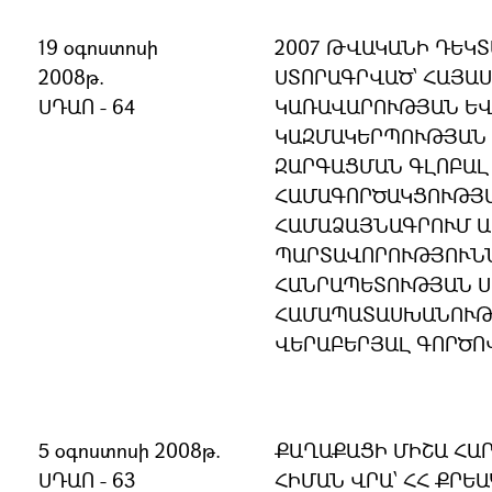
19 օգոստոսի
2007 ԹՎԱԿԱՆԻ ԴԵԿՏ
2008թ.
ՍՏՈՐԱԳՐՎԱԾ՝ ՀԱՅԱ
ՍԴԱՈ - 64
ԿԱՌԱՎԱՐՈՒԹՅԱՆ ԵՎ
ԿԱԶՄԱԿԵՐՊՈՒԹՅԱՆ 
ԶԱՐԳԱՑՄԱՆ ԳԼՈԲԱԼ
ՀԱՄԱԳՈՐԾԱԿՑՈՒԹՅ
ՀԱՄԱՁԱՅՆԱԳՐՈՒՄ 
ՊԱՐՏԱՎՈՐՈՒԹՅՈՒՆՆ
ՀԱՆՐԱՊԵՏՈՒԹՅԱՆ 
ՀԱՄԱՊԱՏԱՍԽԱՆՈՒԹՅ
ՎԵՐԱԲԵՐՅԱԼ ԳՈՐԾՈ
5 օգոստոսի 2008թ.
ՔԱՂԱՔԱՑԻ ՄԻՇԱ ՀԱ
ՍԴԱՈ - 63
ՀԻՄԱՆ ՎՐԱ՝ ՀՀ ՔՐԵ