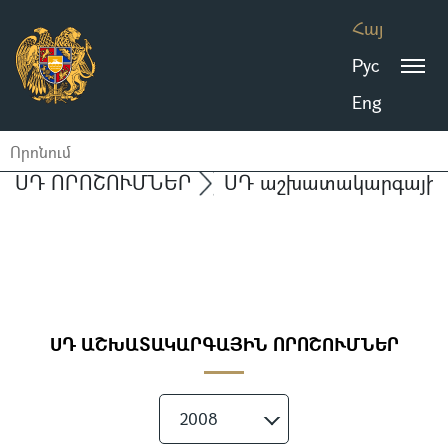
Հայ
Рус
Eng
ՍԴ ՈՐՈՇՈՒՄՆԵՐ
ՍԴ աշխատակարգային 
ՍԴ ԱՇԽԱՏԱԿԱՐԳԱՅԻՆ ՈՐՈՇՈՒՄՆԵՐ
2008