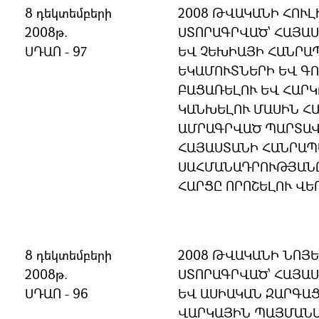
8 դեկտեմբերի
2008 ԹՎԱԿԱՆԻ ՀՈՒԼ
2008թ.
ՍՏՈՐԱԳՐՎԱԾ՝ ՀԱՅԱ
ՍԴԱՈ - 97
ԵՎ ՉԵԽԻԱՅԻ ՀԱՆՐԱ
ԵԿԱՄՈՒՏՆԵՐԻ ԵՎ ԳՈ
ԲԱՑԱՌԵԼՈՒ ԵՎ ՀԱՐ
ԿԱՆԽԵԼՈՒ ՄԱՍԻՆ Հ
ԱՄՐԱԳՐՎԱԾ ՊԱՐՏԱՎ
ՀԱՅԱՍՏԱՆԻ ՀԱՆՐԱ
ՍԱՀՄԱՆԱԴՐՈՒԹՅԱՆ
ՀԱՐՑԸ ՈՐՈՇԵԼՈՒ ՎԵ
8 դեկտեմբերի
2008 ԹՎԱԿԱՆԻ ՆՈՅԵ
2008թ.
ՍՏՈՐԱԳՐՎԱԾ՝ ՀԱՅԱ
ՍԴԱՈ - 96
ԵՎ ԱՍԻԱԿԱՆ ԶԱՐԳԱ
ՎԱՐԿԱՅԻՆ ՊԱՅՄԱՆԱ