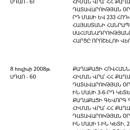
ՍԴԱՈ - 61
ՀԻՄԱՆ ՎՐԱ՝ ՀՀ ՔԱՂ
ԴԱՏԱՎԱՐՈՒԹՅԱՆ ՕՐԵ
ՐԴ ՄԱՍԻ ԵՎ 233 ՀՈԴՎ
ՀԱՅԱՍՏԱՆԻ ՀԱՆՐԱ
ՍԱՀՄԱՆԱԴՐՈՒԹՅԱՆ
ՀԱՐՑԸ ՈՐՈՇԵԼՈՒ ՎԵ
8 հուլիսի 2008թ.
ՔԱՂԱՔԱՑԻ ՀՈՎՀԱՆՆ
ՍԴԱՈ - 60
ՀԻՄԱՆ ՎՐԱ՝ ՀՀ ՔԱՂ
ԴԱՏԱՎԱՐՈՒԹՅԱՆ ՕՐԵ
ԻՆ ՄԱՍԻ 3-6-ՐԴ ԿԵՏԵ
ՔԱՂԱՔԱՑԻ ԳԵՎՈՐԳ 
ՀԻՄԱՆ ՎՐԱ՝ ՀՀ ՔԱՂ
ԴԱՏԱՎԱՐՈՒԹՅԱՆ ՕՐԵ
ԻՆ ՄԱՍԻ 1-ԻՆ ԿԵՏԻ, 