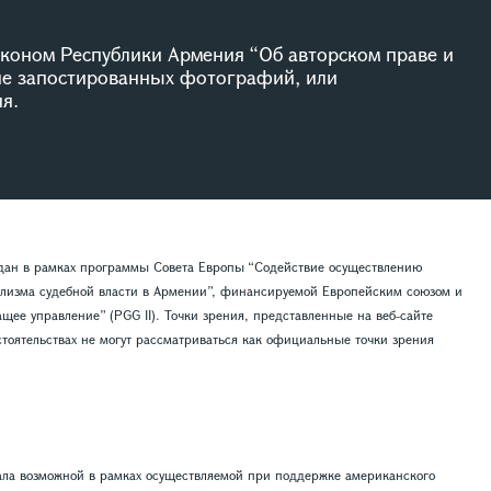
коном Республики Армения “Об авторском праве и
ие запостированных фотографий, или
я.
здан в рамках программы Совета Европы “Содействие осуществлению
лизма судебной власти в Армении”, финансируемой Европейским союзом и
ее управление” (PGG II). Точки зрения, представленные на веб-сайте
тоятельствах не могут рассматриваться как официальные точки зрения
ала возможной в рамках осуществляемой при поддержке американского