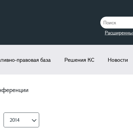
Расширенны
тивно-правовая база
Решения КС
Новости
нференции
2014