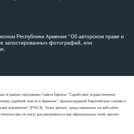
коном Республики Армения “Об авторском праве и
ие запостированных фотографий, или
я.
здан в рамках программы Совета Европы “Содействие осуществлению
лизма судебной власти в Армении”, финансируемой Европейским союзом и
ее управление” (PGG II). Точки зрения, представленные на веб-сайте
тоятельствах не могут рассматриваться как официальные точки зрения