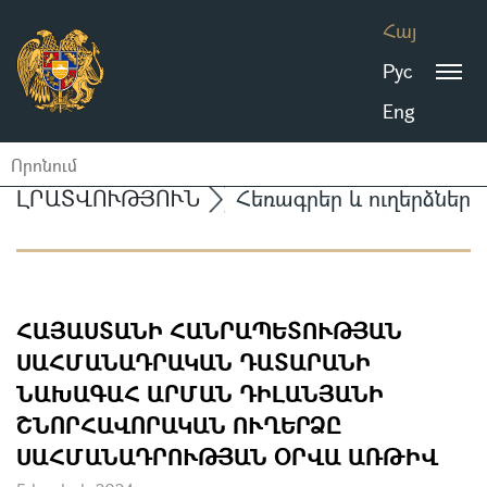
Հայ
Рус
Eng
ԼՐԱՏՎՈՒԹՅՈՒՆ
Հեռագրեր և ուղերձներ
ՀԱՅԱՍՏԱՆԻ ՀԱՆՐԱՊԵՏՈՒԹՅԱՆ
ՍԱՀՄԱՆԱԴՐԱԿԱՆ ԴԱՏԱՐԱՆԻ
ՆԱԽԱԳԱՀ ԱՐՄԱՆ ԴԻԼԱՆՅԱՆԻ
ՇՆՈՐՀԱՎՈՐԱԿԱՆ ՈՒՂԵՐՁԸ
ՍԱՀՄԱՆԱԴՐՈՒԹՅԱՆ ՕՐՎԱ ԱՌԹԻՎ