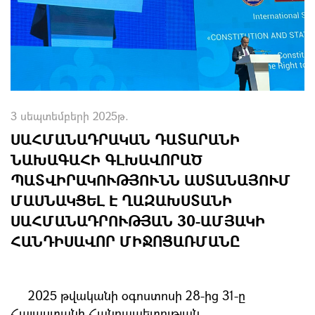
3 սեպտեմբերի 2025թ.
ՍԱՀՄԱՆԱԴՐԱԿԱՆ ԴԱՏԱՐԱՆԻ
ՆԱԽԱԳԱՀԻ ԳԼԽԱՎՈՐԱԾ
ՊԱՏՎԻՐԱԿՈՒԹՅՈՒՆՆ ԱՍՏԱՆԱՅՈՒՄ
ՄԱՍՆԱԿՑԵԼ Է ՂԱԶԱԽՍՏԱՆԻ
ՍԱՀՄԱՆԱԴՐՈՒԹՅԱՆ 30-ԱՄՅԱԿԻ
ՀԱՆԴԻՍԱՎՈՐ ՄԻՋՈՑԱՌՄԱՆԸ
2025 թվականի օգոստոսի 28-ից 31-ը
Հայաստանի Հանրապետության