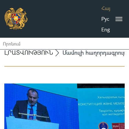
Հայ
Рус
Eng
ԼՐԱՏՎՈՒԹՅՈՒՆ
Մամուլի հաղորդագրությ