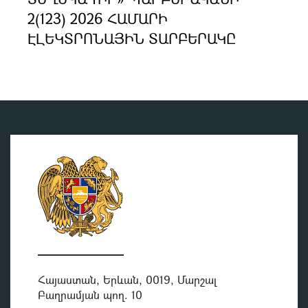
2(123) 2026 ՀԱՄԱՐԻ
ԷԼԵԿՏՐՈՆԱՅԻՆ ՏԱՐԲԵՐԱԿԸ
Հայաստան, Երևան, 0019, Մարշալ
Բաղրամյան պող. 10