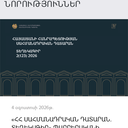
ՆՈՐՈՒԹՅՈՒՆՆԵՐ
4 օգոստոսի 2026թ.
«ՀՀ ՍԱՀՄԱՆԱԴՐԱԿԱՆ ԴԱՏԱՐԱՆ.
ՏԵՂԵԿԱԳԻՐ» ՊԱՐԲԵՐԱԿԱՆԻ