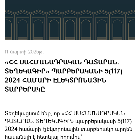
11 մարտի 2025թ.
«ՀՀ ՍԱՀՄԱՆԱԴՐԱԿԱՆ ԴԱՏԱՐԱՆ.
ՏԵՂԵԿԱԳԻՐ» ՊԱՐԲԵՐԱԿԱՆԻ 5(117)
2024 ՀԱՄԱՐԻ ԷԼԵԿՏՐՈՆԱՅԻՆ
ՏԱՐԲԵՐԱԿԸ
Տեղեկացնում ենք, որ «ՀՀ ՍԱՀՄԱՆԱԴՐԱԿԱՆ
ԴԱՏԱՐԱՆ. ՏԵՂԵԿԱԳԻՐ» պարբերականի 5(117)
2024 համարի էլեկտրոնային տարբերակը արդեն
հասանելի է հետևյալ հղումով՝