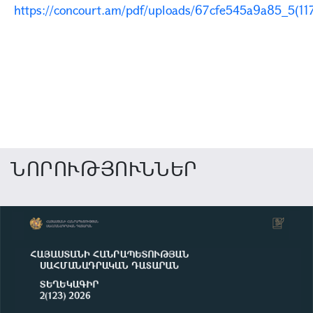
https://concourt.am/pdf/uploads/67cfe545a9a85_5(11
ՆՈՐՈՒԹՅՈՒՆՆԵՐ