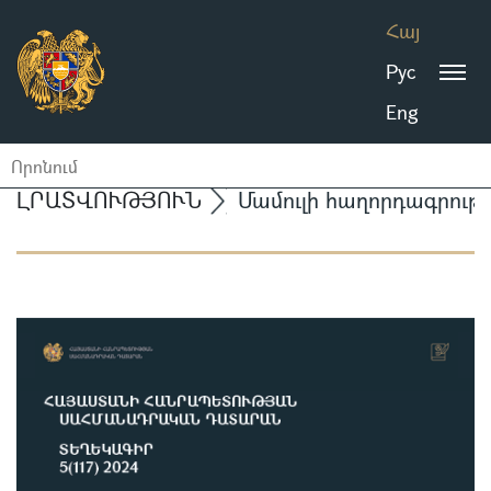
Հայ
Рус
Eng
ԼՐԱՏՎՈՒԹՅՈՒՆ
Մամուլի հաղորդագրությ