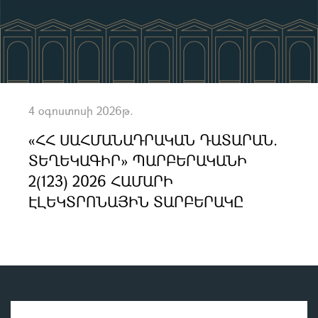
4 օգոստոսի 2026թ.
«ՀՀ ՍԱՀՄԱՆԱԴՐԱԿԱՆ ԴԱՏԱՐԱՆ.
ՏԵՂԵԿԱԳԻՐ» ՊԱՐԲԵՐԱԿԱՆԻ
2(123) 2026 ՀԱՄԱՐԻ
ԷԼԵԿՏՐՈՆԱՅԻՆ ՏԱՐԲԵՐԱԿԸ