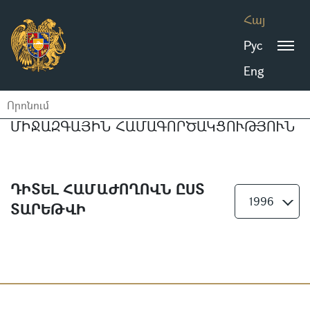
Հայ
Рус
Eng
ՄԻՋԱԶԳԱՅԻՆ ՀԱՄԱԳՈՐԾԱԿՑՈՒԹՅՈՒՆ
ԴԻՏԵԼ ՀԱՄԱԺՈՂՈՎՆ ԸՍՏ
1996
ՏԱՐԵԹՎԻ