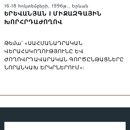
16-18 հոկտեմբերի, 1996թ., Երևան
ԵՐԵՎԱՆՅԱՆ I ՄԻՋԱԶԳԱՅԻՆ
ԽՈՐՀՐԴԱԺՈՂՈՎ
Թեմա՝
«ՍԱՀՄԱՆԱԴՐԱԿԱՆ
ՎԵՐԱՀՍԿՈՂՈՒԹՅՈՒՆԸ ԵՎ
ԺՈՂՈՎՐԴԱՎԱՐԱԿԱՆ ԳՈՐԾԸՆԹԱՑՆԵՐԸ
ՆՈՐԱՆԿԱԽ ԵՐԿՐՆԵՐՈՒՄ»: