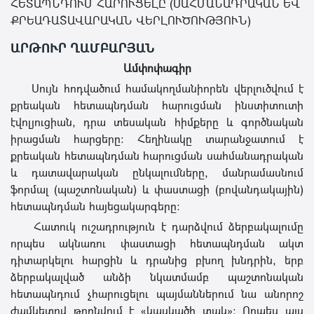
ՀԵՏԱՊՆԴՈՒՄ ՀԱՐՈՒՑԵԼԸ (ՍԱՀՄԱՆԱԴՐԱԿԱՆ ԵՎ
ՔՐԵԱԴԱՏԱՎԱՐԱԿԱՆ ՎԵՐԼՈՒԾՈՒԹՅՈՒՆ)
ԱՐԹՈՒՐ ՂԱՄԲԱՐՅԱՆ
Ամփոփագիր
Սույն հոդվածում համակողմանիորեն վերլուծվում է
քրեական հետապնդման հարուցման ինստիտուտի
էվոլյուցիան, դրա տեսական հիմքերը և գործնական
իրացման հարցերը։ Հեղինակը տարանջատում է
քրեական հետապնդման հարուցման սահմանադրական
և դատավարական ընկալումները, մանրամասնում
ֆորմալ (պաշտոնական) և փաստացի (բովանդակային)
հետապնդման հայեցակարգերը։
Հատուկ ուշադրություն է դարձվում ձերբակալումը
որպես ակնառու փաստացի հետապնդման ակտ
դիտարկելու հարցին և դրանից բխող խնդրին, երբ
ձերբակալված անձի նկատմամբ պաշտոնական
հետապնդում չհարուցելու պայմաններում նա անորոշ
ժամկետով թողնվում է «կասկածի տակ»։ Որպես այս