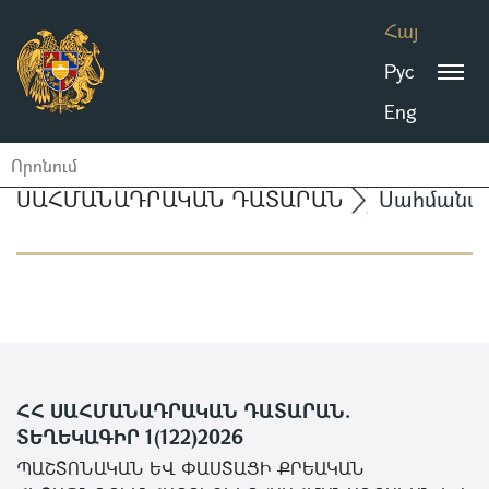
Հայ
Рус
Eng
ՍԱՀՄԱՆԱԴՐԱԿԱՆ ԴԱՏԱՐԱՆ
Սահմանա
ՀՀ ՍԱՀՄԱՆԱԴՐԱԿԱՆ ԴԱՏԱՐԱՆ.
ՏԵՂԵԿԱԳԻՐ 1(122)2026
ՊԱՇՏՈՆԱԿԱՆ ԵՎ ՓԱՍՏԱՑԻ ՔՐԵԱԿԱՆ