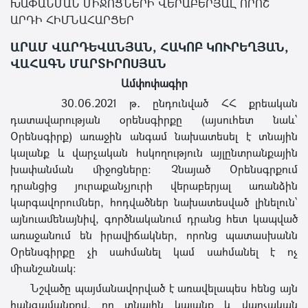
ԽԱՓԱՆՄԱՆ ՄԻՋՈՑՆԵՐԻ ՎԵՐԱԲԵՐՅԱԼ ՈՐՈՇ
ԱՐԴԻ ՀԻՄՆԱՀԱՐՑԵՐ
ԱՐԱՄ ՎԱՐԴԵՎԱՆՅԱՆ, ՀԱԿՈԲ ԿՈՒՐԵՂՅԱՆ,
ՎԱՀԱԳՆ ՄԱՐՏԻՐՈՍՅԱՆ
Ամփոփագիր
30.06.2021 թ․ ընդունված ՀՀ քրեական
դատավարության օրենսգիրքը (այսուհետ նաև՝
Օրենսգիրք) առաջին անգամ նախատեսել է տնային
կալանք և վարչական հսկողություն այլընտրանքային
խափանման միջոցները: Չնայած Օրենսգրքում
դրանցից յուրաքանչյուրի վերաբերյալ առանձին
կարգավորումներ, հոդվածներ նախատեսված լինելուն՝
այնուամենայնիվ, գործնականում դրանց հետ կապված
առաջանում են իրավիճակներ, որոնց պատասխանն
Օրենսգիրքը չի սահմանել կամ սահմանել է ոչ
միանշանակ:
Նշվածը պայմանավորված է առավելապես հենց այն
հանգամանքով, որ տնային կալանք և վարչական