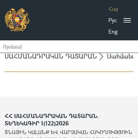
Հայ
Рус
Eng
ՍԱՀՄԱՆԱԴՐԱԿԱՆ ԴԱՏԱՐԱՆ
Սահմանա
ՀՀ ՍԱՀՄԱՆԱԴՐԱԿԱՆ ԴԱՏԱՐԱՆ.
ՏԵՂԵԿԱԳԻՐ 1(122)2026
ՏՆԱՅԻՆ ԿԱԼԱՆՔ ԵՎ ՎԱՐՉԱԿԱՆ ՀՍԿՈՂՈՒԹՅՈՒՆ