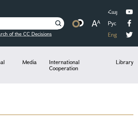
Հայ
Рус
rch of the CC Decisions
Eng
nal
Media
International
Library
Cooperation