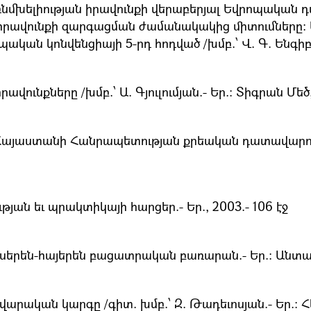
ռնմխելիության իրավունքի վերաբերյալ Եվրոպակա
դ իրավունքի զարգացման ժամանակակից միտումները։ 
ան կոնվենցիայի 5-րդ հոդված /խմբ.՝ Վ. Գ. Ենգիբարյ
նքները /խմբ.՝ Ա. Գյուլումյան.- Եր.։ Տիգրան Մեծ, 
յաստանի Հանրապետության քրեական դատավարությունո
ան եւ պրակտիկայի հարցեր.- Եր., 2003.- 106 էջ
սերեն-հայերեն բացատրական բառարան.- Եր.։ Անտարե
րական կարգը /գիտ. խմբ.՝ Զ. Թադեւոսյան.- Եր.։ Հե